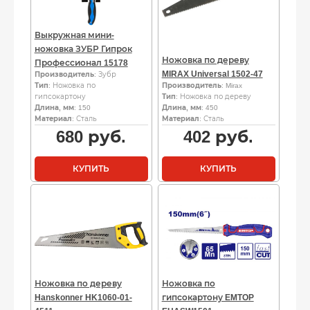
Выкружная мини-
ножовка ЗУБР Гипрок
Ножовка по дереву
Профессионал 15178
MIRAX Universal 1502-47
Производитель
: Зубр
Тип
: Ножовка по
Производитель
: Mirax
гипсокартону
Тип
: Ножовка по дереву
Длина, мм
: 150
Длина, мм
: 450
Материал
: Сталь
Материал
: Сталь
680
руб.
402
руб.
КУПИТЬ
КУПИТЬ
Ножовка по дереву
Ножовка по
Hanskonner HK1060-01-
гипсокартону EMTOP