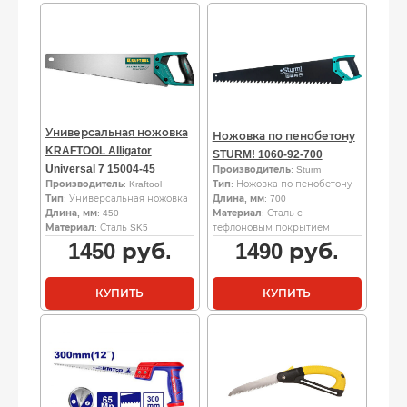
Универсальная ножовка
Ножовка по пенобетону
KRAFTOOL Alligator
STURM! 1060-92-700
Universal 7 15004-45
Производитель
: Sturm
Производитель
: Kraftool
Тип
: Ножовка по пенобетону
Тип
: Универсальная ножовка
Длина, мм
: 700
Длина, мм
: 450
Материал
: Сталь с
Материал
: Сталь SK5
тефлоновым покрытием
1450
руб.
1490
руб.
КУПИТЬ
КУПИТЬ