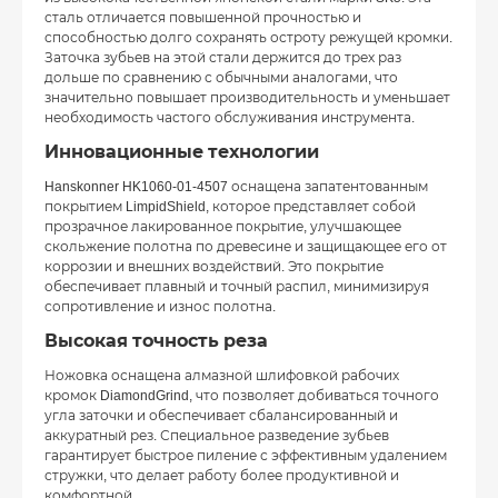
сталь отличается повышенной прочностью и
способностью долго сохранять остроту режущей кромки.
Заточка зубьев на этой стали держится до трех раз
дольше по сравнению с обычными аналогами, что
значительно повышает производительность и уменьшает
необходимость частого обслуживания инструмента.
Инновационные технологии
Hanskonner HK1060-01-4507 оснащена запатентованным
покрытием LimpidShield, которое представляет собой
прозрачное лакированное покрытие, улучшающее
скольжение полотна по древесине и защищающее его от
коррозии и внешних воздействий. Это покрытие
обеспечивает плавный и точный распил, минимизируя
сопротивление и износ полотна.
Высокая точность реза
Ножовка оснащена алмазной шлифовкой рабочих
кромок DiamondGrind, что позволяет добиваться точного
угла заточки и обеспечивает сбалансированный и
аккуратный рез. Специальное разведение зубьев
гарантирует быстрое пиление с эффективным удалением
стружки, что делает работу более продуктивной и
комфортной.