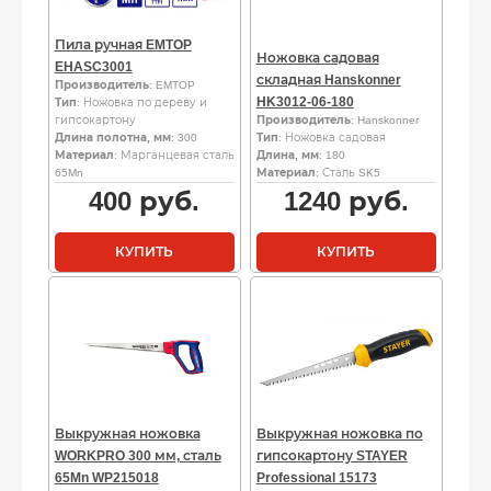
Пила ручная EMTOP
Ножовка садовая
EHASC3001
складная Hanskonner
Производитель
: EMTOP
HK3012-06-180
Тип
: Ножовка по дереву и
гипсокартону
Производитель
: Hanskonner
Длина полотна, мм
: 300
Тип
: Ножовка садовая
Материал
: Марганцевая сталь
Длина, мм
: 180
65Mn
Материал
: Сталь SK5
400
руб.
1240
руб.
КУПИТЬ
КУПИТЬ
Выкружная ножовка
Выкружная ножовка по
WORKPRO 300 мм, сталь
гипсокартону STAYER
65Mn WP215018
Professional 15173