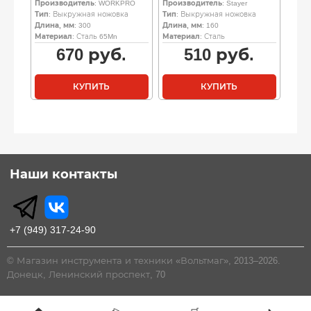
Производитель
: WORKPRO
Производитель
: Stayer
Тип
: Выкружная ножовка
Тип
: Выкружная ножовка
Длина, мм
: 300
Длина, мм
: 160
Материал
: Сталь 65Mn
Материал
: Сталь
670
руб.
510
руб.
КУПИТЬ
КУПИТЬ
Наши контакты
+7 (949) 317-24-90
© Магазин инструмента и техники «Вольтмаг», 2013–2026.
Донецк, Ленинский проспект, 70