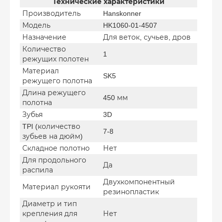
Технические характеристики
Производитель
Hanskonner
Модель
HK1060-01-4507
Назначение
Для веток, сучьев, дров
Количество
1
режущих полотен
Материал
SK5
режущего полотна
Длина режущего
450 мм
полотна
Зубья
3D
TPI (количество
7-8
зубьев на дюйм)
Складное полотно
Нет
Для продольного
Да
распила
Двухкомпонентный
Материал рукояти
резинопластик
Диаметр и тип
крепления для
Нет