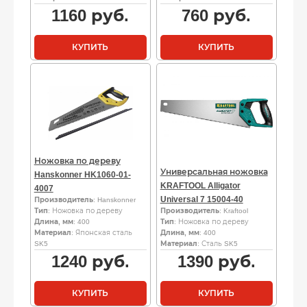
1160
руб.
760
руб.
КУПИТЬ
КУПИТЬ
Ножовка по дереву
Универсальная ножовка
Hanskonner HK1060-01-
KRAFTOOL Alligator
4007
Universal 7 15004-40
Производитель
: Hanskonner
Тип
: Ножовка по дереву
Производитель
: Kraftool
Длина, мм
: 400
Тип
: Ножовка по дереву
Материал
: Японская сталь
Длина, мм
: 400
SK5
Материал
: Сталь SK5
1240
руб.
1390
руб.
КУПИТЬ
КУПИТЬ