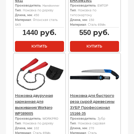
4511
EHASW1501
Производитель
: Hanskonner
Производитель
: EMTOP
Тип
: Ножовка по дереву
Тип
: Ножовка по
Длина, мм
: 450
гипсокартону
Материал
: Японская сталь
Длина, мм
: 150
SK5
Материал
: Сталь 65Mn
1440
руб.
550
руб.
КУПИТЬ
КУПИТЬ
Ножовка двуручная
Ножовка для быстрого
карманная для
реза сырой древесины
выживания Workpro
ЗУБР Профессионал
WP389005
15166-35
Производитель
: WORKPRO
Производитель
: Зубр
Тип
: Ножовка по дереву
Тип
: Ножовка садовая
Длина, мм
: 102
Длина, мм
: 270
Материал
: Сталь 65Mn
Материал
: Сталь