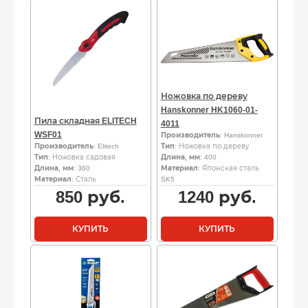
Ножовка по дереву
Hanskonner HK1060-01-
Пила складная ELITECH
4011
WSF01
Производитель
: Hanskonner
Производитель
: Elitech
Тип
: Ножовка по дереву
Тип
: Ножовка садовая
Длина, мм
: 400
Длина, мм
: 360
Материал
: Японская сталь
Материал
: Сталь
SK5
850
руб.
1240
руб.
КУПИТЬ
КУПИТЬ