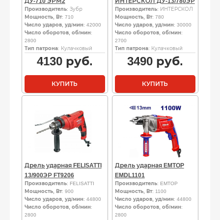
ДУ-710 ЭРМ2
ИНТЕРСКОЛ ДУ-13/780ЭР
Производитель
: Зубр
Производитель
: ИНТЕРСКОЛ
Мощность, Вт
: 710
Мощность, Вт
: 780
Число ударов, уд/мин
: 42000
Число ударов, уд/мин
: 30000
Число оборотов, об/мин
:
Число оборотов, об/мин
:
2800
2700
Тип патрона
: Кулачковый
Тип патрона
: Кулачковый
4130
руб.
3490
руб.
КУПИТЬ
КУПИТЬ
Дрель ударная FELISATTI
Дрель ударная EMTOP
13/900ЭР FT9206
EMDL1101
Производитель
: FELISATTI
Производитель
: EMTOP
Мощность, Вт
: 900
Мощность, Вт
: 1100
Число ударов, уд/мин
: 44800
Число ударов, уд/мин
: 44800
Число оборотов, об/мин
:
Число оборотов, об/мин
:
2800
2800