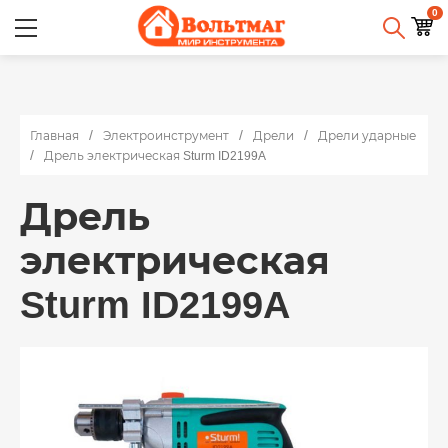
0
Главная
Электроинструмент
Дрели
Дрели ударные
Дрель электрическая Sturm ID2199A
Дрель
электрическая
Sturm ID2199A