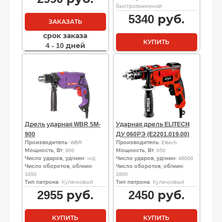
Быстрозажимной
5340
руб.
ЗАКАЗАТЬ
срок заказа
КУПИТЬ
4 - 10 дней
Дрель ударная WBR SM-
Ударная дрель ELITECH
900
ДУ 060РЭ (E2201.019.00)
Производитель
: WBR
Производитель
: Elitech
Мощность, Вт
: 900
Мощность, Вт
: 650
Число ударов, уд/мин
: н/д
Число ударов, уд/мин
: 48000
Число оборотов, об/мин
:
Число оборотов, об/мин
:
3200
2800
Тип патрона
: Кулачковый
Тип патрона
: Кулачковый
2955
руб.
2450
руб.
КУПИТЬ
КУПИТЬ