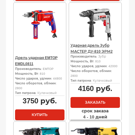
Ударная дрель Зубр
МАСТЕР ДУ-810 ЭРМ2
Производитель
: Зубр
Дрель ударная EMTOP
Мощность, Вт
: 810
EMDL0811
Число ударов, уд/мин
: 42000
Производитель
: EMTOP
Число оборотов, об/мин
:
Мощность, Вт
: 810
2800
Число ударов, уд/мин
: 44800
Тип патрона
: Кулачковый
Число оборотов, об/мин
:
4160
руб.
2800
Тип патрона
: Кулачковый
3750
руб.
ЗАКАЗАТЬ
срок заказа
КУПИТЬ
4 - 10 дней