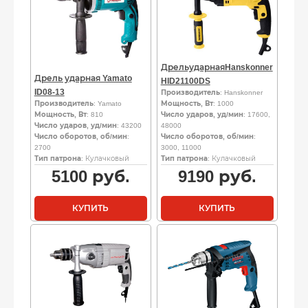
ДрельударнаяHanskonner
Дрель ударная Yamato
HID21100DS
ID08-13
Производитель
: Hanskonner
Производитель
: Yamato
Мощность, Вт
: 1000
Мощность, Вт
: 810
Число ударов, уд/мин
: 17600,
Число ударов, уд/мин
: 43200
48000
Число оборотов, об/мин
:
Число оборотов, об/мин
:
2700
3000, 11000
Тип патрона
: Кулачковый
Тип патрона
: Кулачковый
5100
руб.
9190
руб.
КУПИТЬ
КУПИТЬ