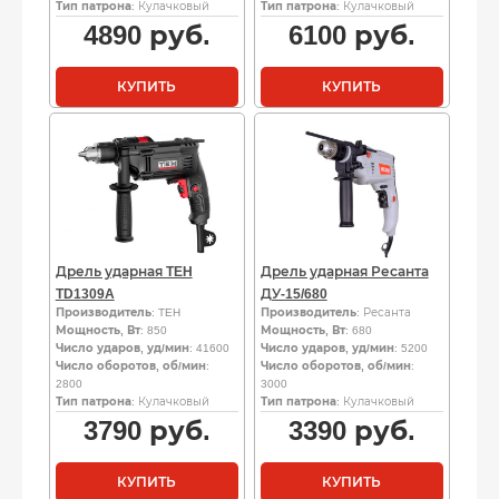
Тип патрона
: Кулачковый
Тип патрона
: Кулачковый
4890
руб.
6100
руб.
КУПИТЬ
КУПИТЬ
Дрель ударная TEH
Дрель ударная Ресанта
TD1309A
ДУ-15/680
Производитель
: TEH
Производитель
: Ресанта
Мощность, Вт
: 850
Мощность, Вт
: 680
Число ударов, уд/мин
: 41600
Число ударов, уд/мин
: 5200
Число оборотов, об/мин
:
Число оборотов, об/мин
:
2800
3000
Тип патрона
: Кулачковый
Тип патрона
: Кулачковый
3790
руб.
3390
руб.
КУПИТЬ
КУПИТЬ