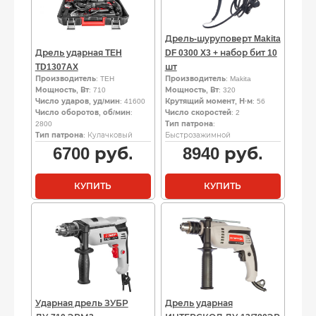
Дрель-шуруповерт Makita
Дрель ударная TEH
DF 0300 X3 + набор бит 10
TD1307AX
шт
Производитель
: TEH
Производитель
: Makita
Мощность, Вт
: 710
Мощность, Вт
: 320
Число ударов, уд/мин
: 41600
Крутящий момент, Н·м
: 56
Число оборотов, об/мин
:
Число скоростей
: 2
2800
Тип патрона
:
Тип патрона
: Кулачковый
Быстрозажимной
6700
руб.
8940
руб.
КУПИТЬ
КУПИТЬ
Ударная дрель ЗУБР
Дрель ударная