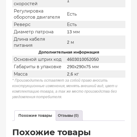
1
скоростей
Регулировка
Есть
оборотов двигателя
Реверс
Есть
Диаметр патрона
13 мм
Длина кабеля
2 м
питания
Дополнительная информация
Основной штрих код
4603010052050
Габариты в упаковке
290х290х75 мм
Масса
2,6 кг
* Производитель оставляет за собой право вносить
конструкционные изменения, менять внешний вид, цвет и
комплектацию товара, а так же место производства без
уведомления потребителя.
Похожие товары
Отзывы (0)
Похожие товары