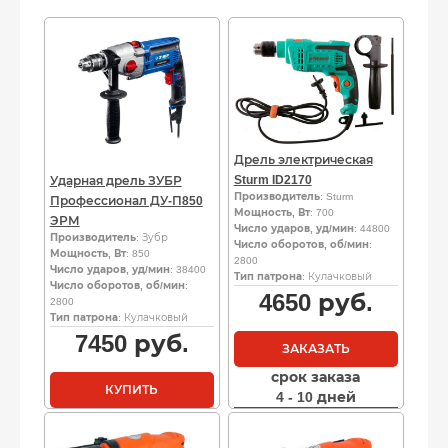
Дрель электрическая
Sturm ID2170
Ударная дрель ЗУБР
Производитель
: Sturm
Профессионал ДУ-П850
Мощность, Вт
: 700
ЭРМ
Число ударов, уд/мин
: 44800
Производитель
: Зубр
Число оборотов, об/мин
:
Мощность, Вт
: 850
2800
Число ударов, уд/мин
: 38400
Тип патрона
: Кулачковый
Число оборотов, об/мин
:
4650
руб.
2800
Тип патрона
: Кулачковый
7450
руб.
ЗАКАЗАТЬ
срок заказа
КУПИТЬ
4 - 10 дней