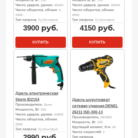
Мощность, Вт
: 550
Мощность, Вт
: 550
Число ударов, уд/мин
: 46400
Число ударов, уд/мин
: 48000
Число оборотов, об/мин
: 0,
Число оборотов, об/мин
:
2900
3000
Тип патрона
: Кулачковый
Тип патрона
: Кулачковый
3900
руб.
4150
руб.
КУПИТЬ
КУПИТЬ
Дрель электрическая
Sturm ID2154
Дрель-шуруповерт
Производитель
: Sturm
сетевая ударная DENEL
Мощность, Вт
: 540
26211 ISD-300-13
Число ударов, уд/мин
: 44800
Производитель
: DENZEL
Число оборотов, об/мин
:
Мощность, Вт
: 300
2800
Крутящий момент, Н·м
: 40
Тип патрона
: Кулачковый
Число скоростей
: 2
2990
руб.
Тип патрона
: