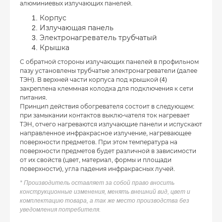
алюминиевых излучающих панелей.
Корпус
Излучающая панель
Электронагреватель трубчатый
Крышка
С обратной стороны излучающих панелей в профильном
пазу установлены трубчатые электронагреватели (далее
ТЭН). В верхней части корпуса под крышкой (4)
закреплена клеммная колодка для подключения к сети
питания.
Принцип действия обогревателя состоит в следующем:
при замыкании контактов выклю-чателя ток нагревает
ТЭН, отчего нагреваются излучающие панели и испускают
направленное инфракрасное излучение, нагревающее
поверхности предметов. При этом температура на
поверхности предметов будет различной в зависимости
от их свойств (цвет, материал, формы и площади
поверхности), угла падения инфракрасных лучей.
* Производитель оставляет за собой право вносить
конструкционные изменения, менять внешний вид, цвет и
комплектацию товара, а так же место производства без
уведомления потребителя.