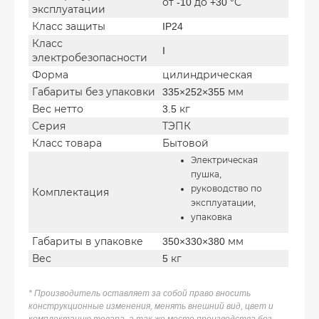
от -10 до +30 °С
эксплуатации
Класс защиты
IP24
Класс
I
электробезопасности
Форма
цилиндрическая
Габариты без упаковки
335×252×355 мм
Вес нетто
3.5 кг
Серия
ТЭПК
Класс товара
Бытовой
Электрическая
пушка,
руководство по
Комплектация
эксплуатации,
упаковка
Габариты в упаковке
350×330×380 мм
Вес
5 кг
* Производитель оставляет за собой право вносить
конструкционные изменения, менять внешний вид, цвет и
комплектацию товара, а так же место производства без