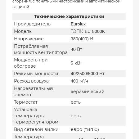
сгорания, с понятными настройками и автоматической
защитой.
Технические характеристики
Производитель
Eurolux
Модель
ТЭПК-EU-5000K
Напряжение
380(400) В
Потребляемая
40 Вт
мощность вентилятора
Мощность при
5 кВт
обогреве
Режимы мощности
40/2500/5000 Вт
Расход воздуха
400 м³/ч
Нагревательный
керамический
элемент
Термостат
есть
Установка
температуры
есть
терморегулятором
Вид сетевой вилки
евро (тип C)
Температура