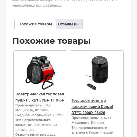
уведомления потребителя.
Похожие товары
Отзывы (0)
Похожие товары
Электрическая тепловая
пушка 5 кВт ЗУБР ТПК-5Р
Тепловентилятор
Производитель
: Зубр
керамический Denzel
Мощность, Вт
: 5000
DTFC-2000X 96426
Входное напряжение, В
: 220
Производитель
: DENZEL
Тип нагревательного
Мощность, Вт
: 2000
элемента
: Керамический
Тип нагревательного
нагреватель
элемента
: Керамический
Отапливаемая площадь,