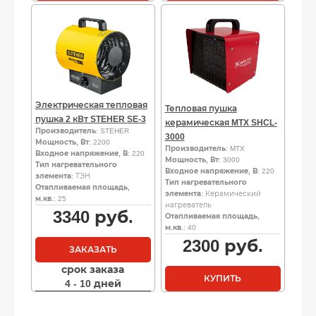
Электрическая тепловая
Тепловая пушка
пушка 2 кВт STEHER SE-3
керамическая MTX SHCL-
Производитель
: STEHER
3000
Мощность, Вт
: 2200
Производитель
: MTX
Входное напряжение, В
: 220
Мощность, Вт
: 3000
Тип нагревательного
Входное напряжение, В
: 220
элемента
: ТЭН
Тип нагревательного
Отапливаемая площадь,
элемента
: Керамический
м.кв.
: 25
нагреватель
3340
руб.
Отапливаемая площадь,
м.кв.
: 40
2300
руб.
ЗАКАЗАТЬ
срок заказа
КУПИТЬ
4 - 10 дней