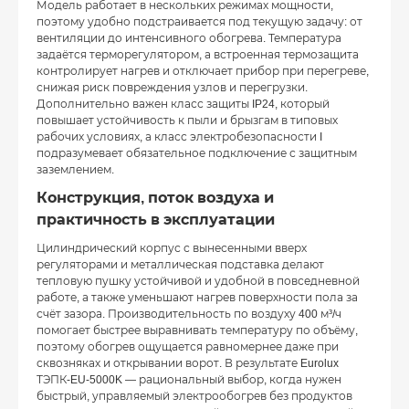
Модель работает в нескольких режимах мощности,
поэтому удобно подстраивается под текущую задачу: от
вентиляции до интенсивного обогрева. Температура
задаётся терморегулятором, а встроенная термозащита
контролирует нагрев и отключает прибор при перегреве,
снижая риск повреждения узлов и перегрузки.
Дополнительно важен класс защиты IP24, который
повышает устойчивость к пыли и брызгам в типовых
рабочих условиях, а класс электробезопасности I
подразумевает обязательное подключение с защитным
заземлением.
Конструкция, поток воздуха и
практичность в эксплуатации
Цилиндрический корпус с вынесенными вверх
регуляторами и металлическая подставка делают
тепловую пушку устойчивой и удобной в повседневной
работе, а также уменьшают нагрев поверхности пола за
счёт зазора. Производительность по воздуху 400 м³/ч
помогает быстрее выравнивать температуру по объёму,
поэтому обогрев ощущается равномернее даже при
сквозняках и открывании ворот. В результате Eurolux
ТЭПК-EU-5000K — рациональный выбор, когда нужен
быстрый, управляемый электрообогрев без продуктов