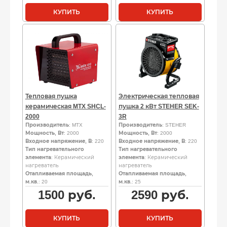
КУПИТЬ
КУПИТЬ
Тепловая пушка
Электрическая тепловая
керамическая MTX SHCL-
пушка 2 кВт STEHER SEK-
2000
3R
Производитель
: MTX
Производитель
: STEHER
Мощность, Вт
: 2000
Мощность, Вт
: 2000
Входное напряжение, В
: 220
Входное напряжение, В
: 220
Тип нагревательного
Тип нагревательного
элемента
: Керамический
элемента
: Керамический
нагреватель
нагреватель
Отапливаемая площадь,
Отапливаемая площадь,
м.кв.
: 20
м.кв.
: 25
1500
руб.
2590
руб.
КУПИТЬ
КУПИТЬ