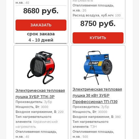
нагреватель
м.кв.
: 40
Отапливаемая площадь,
8680
руб.
м.кв.
: 20
Расход воздуха, куб.м/ч
: 100
8750
руб.
ЗАКАЗАТЬ
срок заказа
КУПИТЬ
4 - 10 дней
Электрическая тепловая
Электрическая тепловая
пушка 30 кВт ЗУБР
пушка ЗУБР ТПК-3Р
Профессионал ТП-П30
Производитель
: Зубр
Мощность, Вт
: 3000
Производитель
: Зубр
Входное напряжение, В
: 220
Мощность, Вт
: 30000
Тип нагревательного
Входное напряжение, В
: 380
элемента
: Керамический
Тип нагревательного
нагреватель
элемента
: ТЭН
Отапливаемая площадь,
Отапливаемая площадь,
м.кв.
: 40
м.кв.
: 500