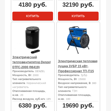
4180
руб.
32190
руб.
КУПИТЬ
КУПИТЬ
Электрический
Электрическая тепловая
тепловентилятор Denzel
пушка ЗУБР 15 кВт,
DTFC-2000 (96419)
Профессионал ТП-П15
Производитель
: DENZEL
Мощность, Вт
: 2000
Производитель
: Зубр
Тип нагревательного
Мощность, Вт
: 15000
элемента
: Керамический
Входное напряжение, В
: 380
нагреватель
Тип нагревательного
Отапливаемая площадь,
элемента
: ТЭН
м.кв.
: 20
Отапливаемая площадь,
Расход воздуха, куб.м/ч
: 185
м.кв.
: 180
6380
руб.
19690
руб.