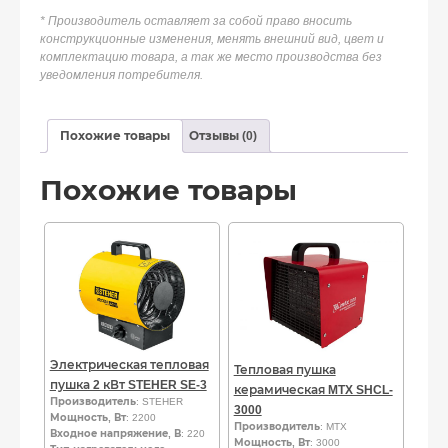
* Производитель оставляет за собой право вносить
конструкционные изменения, менять внешний вид, цвет и
комплектацию товара, а так же место производства без
уведомления потребителя.
Похожие товары
Отзывы (0)
Похожие товары
Электрическая тепловая
Тепловая пушка
пушка 2 кВт STEHER SE-3
керамическая MTX SHCL-
Производитель
: STEHER
3000
Мощность, Вт
: 2200
Производитель
: MTX
Входное напряжение, В
: 220
Мощность, Вт
: 3000