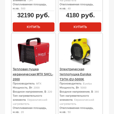
элемента
: ТЭН
нагреватель
Отапливаемая площадь,
Отапливаемая площадь,
м.кв.
: 500
м.кв.
: 40
32190
руб.
4180
руб.
КУПИТЬ
КУПИТЬ
Тепловая пушка
Электрическая
керамическая MTX SHCL-
теплопушка Eurolux
2000
ТЭПК-EU-5000K
Производитель
: MTX
Производитель
: Eurolux
Мощность, Вт
: 2000
Мощность, Вт
: 5000
Входное напряжение, В
: 220
Входное напряжение, В
: 380
Тип нагревательного
Тип нагревательного
элемента
: Керамический
элемента
: Керамический
нагреватель
нагреватель
Отапливаемая площадь,
Отапливаемая площадь,
м.кв.
: 20
м.кв.
: 50