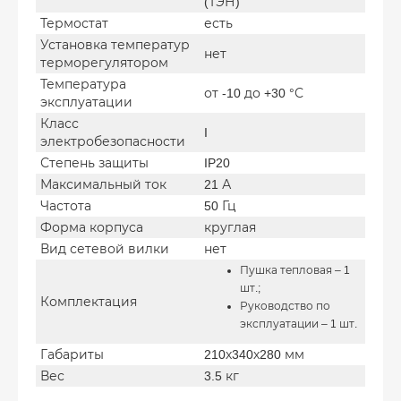
(ТЭН)
Термостат
есть
Установка температур
нет
терморегулятором
Температура
от -10 до +30 °С
эксплуатации
Класс
I
электробезопасности
Степень защиты
IP20
Максимальный ток
21 А
Частота
50 Гц
Форма корпуса
круглая
Вид сетевой вилки
нет
Пушка тепловая – 1
шт.;
Комплектация
Руководство по
эксплуатации – 1 шт.
Габариты
210х340х280 мм
Вес
3.5 кг