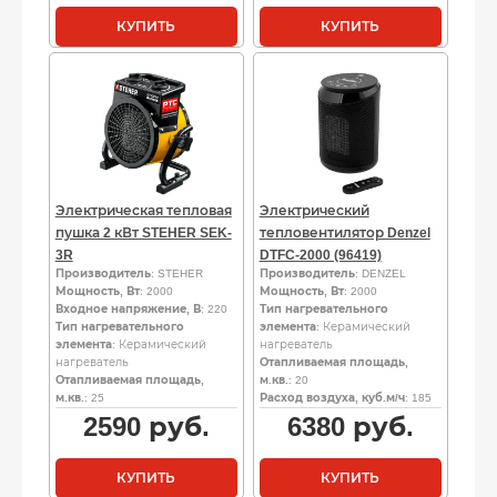
КУПИТЬ
КУПИТЬ
Электрическая тепловая
Электрический
пушка 2 кВт STEHER SEK-
тепловентилятор Denzel
3R
DTFC-2000 (96419)
Производитель
: STEHER
Производитель
: DENZEL
Мощность, Вт
: 2000
Мощность, Вт
: 2000
Входное напряжение, В
: 220
Тип нагревательного
Тип нагревательного
элемента
: Керамический
элемента
: Керамический
нагреватель
нагреватель
Отапливаемая площадь,
Отапливаемая площадь,
м.кв.
: 20
м.кв.
: 25
Расход воздуха, куб.м/ч
: 185
2590
руб.
6380
руб.
КУПИТЬ
КУПИТЬ