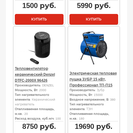
1500
руб.
5990
руб.
КУПИТЬ
КУПИТЬ
Тепловентилятор
Электрическая тепловая
керамический Denzel
пушка ЗУБР 15 кВт,
DTFC-2000X 96426
Профессионал ТП-П15
Производитель
: DENZEL
Мощность, Вт
: 2000
Производитель
: Зубр
Тип нагревательного
Мощность, Вт
: 15000
элемента
: Керамический
Входное напряжение, В
: 380
нагреватель
Тип нагревательного
Отапливаемая площадь,
элемента
: ТЭН
м.кв.
: 20
Отапливаемая площадь,
Расход воздуха, куб.м/ч
: 100
м.кв.
: 180
8750
руб.
19690
руб.