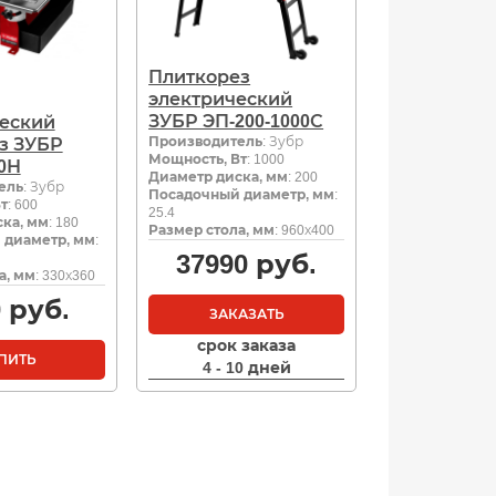
Плиткорез
электрический
ЗУБР ЭП-200-1000С
еский
Производитель
: Зубр
з ЗУБР
Мощность, Вт
: 1000
00Н
Диаметр диска, мм
: 200
ель
: Зубр
Посадочный диаметр, мм
:
т
: 600
25.4
ка, мм
: 180
Размер стола, мм
: 960х400
 диаметр, мм
:
37990
руб.
а, мм
: 330х360
0
руб.
ЗАКАЗАТЬ
срок заказа
ПИТЬ
4 - 10 дней