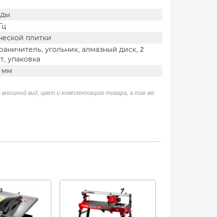
оды
Гц
ческой плитки
раничитель, угольник, алмазный диск, 2
т, упаковка
0 мм
 внешний вид, цвет и комплектацию товара, а так же