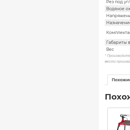
Рез под уг
Водяное о
Напряжени
Назначени
Комплекта
Габариты 
Вес
* Производите
место произво
Похожи
Похо