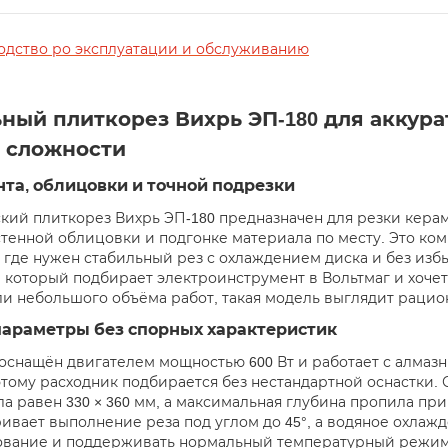
одство ро эксплуатации и обслуживанию
ный плиткорез Вихрь ЭП-180 для аккура
 сложности
та, облицовки и точной подрезки
кий плиткорез Вихрь ЭП-180 предназначен для резки кера
стенной облицовки и подгонке материала по месту. Это ко
, где нужен стабильный рез с охлаждением диска и без из
, который подбирает электроинструмент в Вольтмаг и хоче
ли небольшого объёма работ, такая модель выглядит рацио
параметры без спорных характеристик
оснащён двигателем мощностью 600 Вт и работает с алмаз
оэтому расходник подбирается без нестандартной оснастки. 
ла равен 330 × 360 мм, а максимальная глубина пропила пр
ивает выполнение реза под углом до 45°, а водяное охлаж
вание и поддерживать нормальный температурный режим 