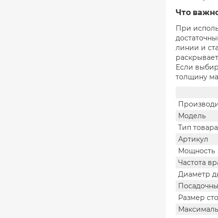
Что важн
При исполь
достаточны
линии и ст
раскрываетс
Если выбир
толщину ма
Производи
Модель
Тип товара
Артикул
Мощность
Частота в
Диаметр д
Посадочны
Размер ст
Максималь