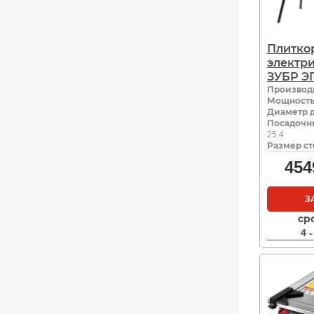
Плитко
электр
ЗУБР ЭП
Производ
Мощность,
Диаметр д
Посадочн
25.4
Размер ст
454
З
ср
4 