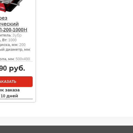
рез
ический
-200-1000Н
итель
: Зубр
 Вт
: 1000
иска, мм
: 200
ый диаметр, мм
:
ола, мм
: 500х400
90
руб.
АКАЗАТЬ
ок заказа
- 10 дней