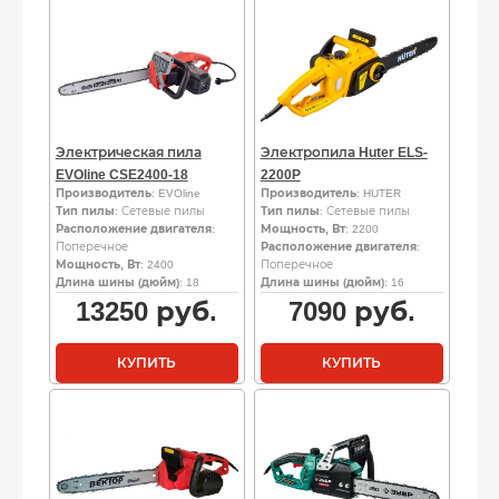
Электрическая пила
Электропила Huter ELS-
EVOline CSE2400-18
2200P
Производитель
: EVOline
Производитель
: HUTER
Тип пилы
: Сетевые пилы
Тип пилы
: Сетевые пилы
Расположение двигателя
:
Мощность, Вт
: 2200
Поперечное
Расположение двигателя
:
Мощность, Вт
: 2400
Поперечное
Длина шины (дюйм)
: 18
Длина шины (дюйм)
: 16
13250
руб.
7090
руб.
КУПИТЬ
КУПИТЬ