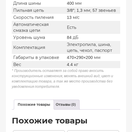
Длина шины
400 мм
Пильная цепь
3/8″; 1,3 мм; 57 звеньев
Скорость пиления
13 м/с
Автоматическая
Есть
смазка цепи
Уровень шума
84 дБ
Электропила, шина,
Комплектация
цепь, чехол, паспорт
Габариты в упаковке
470×290×200 мм
Вес
4.4 кг
* Производитель оставляет за собой право вносить
конструкционные изменения, менять внешний вид, цвет и
комплектацию товара, а так же место производства без
уведомления потребителя.
Похожие товары
Отзывы (0)
Похожие товары