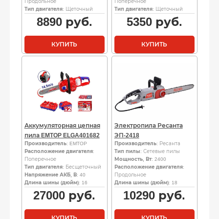
Продольное
Поперечное
Тип двигателя
: Щеточный
Тип двигателя
: Щеточный
8890
руб.
5350
руб.
КУПИТЬ
КУПИТЬ
Аккумуляторная цепная
Электропила Ресанта
пила EMTOP ELGA401682
ЭП-2418
Производитель
: EMTOP
Производитель
: Ресанта
Расположение двигателя
:
Тип пилы
: Сетевые пилы
Поперечное
Мощность, Вт
: 2400
Тип двигателя
: Бесщеточный
Расположение двигателя
:
Напряжение АКБ, В
: 40
Продольное
Длина шины (дюйм)
: 16
Длина шины (дюйм)
: 18
27000
руб.
10290
руб.
КУПИТЬ
КУПИТЬ