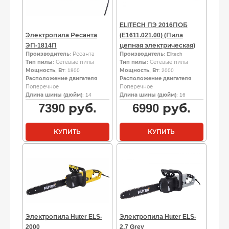
ELITECH ПЭ 2016ПОБ
Электропила Ресанта
(E1611.021.00) (Пила
ЭП-1814П
цепная электрическая)
Производитель
: Ресанта
Производитель
: Elitech
Тип пилы
: Сетевые пилы
Тип пилы
: Сетевые пилы
Мощность, Вт
: 1800
Мощность, Вт
: 2000
Расположение двигателя
:
Расположение двигателя
:
Поперечное
Поперечное
Длина шины (дюйм)
: 14
Длина шины (дюйм)
: 16
7390
руб.
6990
руб.
КУПИТЬ
КУПИТЬ
Электропила Huter ELS-
Электропила Huter ELS-
2000
2,7 Grey