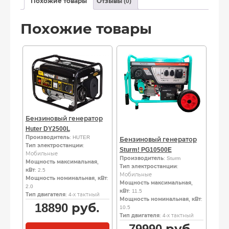
Похожие товары
Отзывы (0)
Похожие товары
Бензиновый генератор
Huter DY2500L
Производитель
: HUTER
Бензиновый генератор
Тип электростанции
:
Sturm! PG10500E
Мобильные
Производитель
: Sturm
Мощность максимальная,
Тип электростанции
:
кВт
: 2.5
Мобильные
Мощность номинальная, кВт
:
Мощность максимальная,
2.0
кВт
: 11.5
Тип двигателя
: 4-х тактный
Мощность номинальная, кВт
:
18890
руб.
10.5
Тип двигателя
: 4-х тактный
79990
руб.