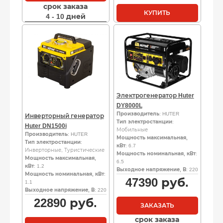
срок заказа
КУПИТЬ
4 - 10 дней
Электрогенератор Huter
DY8000L
Производитель
: HUTER
Инверторный генератор
Тип электростанции
:
Huter DN1500i
Мобильные
Производитель
: HUTER
Мощность максимальная,
Тип электростанции
:
кВт
: 6.7
Инверторные, Туристические
Мощность номинальная, кВт
:
Мощность максимальная,
6.5
кВт
: 1.2
Выходное напряжение, В
: 220
Мощность номинальная, кВт
:
47390
руб.
1.1
Выходное напряжение, В
: 220
22890
руб.
ЗАКАЗАТЬ
срок заказа