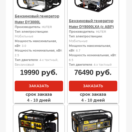
Бензиновый генератор
Бензиновый генератор
Huter DY3000L
Huter DY8000LXA (с АВР)
Производитель
: HUTER
Тип электростанции
:
Производитель
: HUTER
Мобильные
Тип электростанции
:
Мощность максимальная,
Мобильные
кВт
: 3.0
Мощность максимальная,
Мощность номинальная, кВт
:
кВт
: 6.7
2.5
Мощность номинальная, кВт
:
Тип двигателя
: 4-х тактный,
6.5
Бензиновый
Тип двигателя
: 4-х тактный
19990
руб.
76490
руб.
ЗАКАЗАТЬ
ЗАКАЗАТЬ
срок заказа
срок заказа
4 - 10 дней
4 - 10 дней