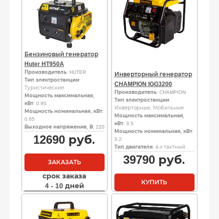
Бензиновый генератор
Huter HT950A
Производитель
: HUTER
Инверторный генератор
Тип электростанции
:
CHAMPION IGG3200
Туристические
Производитель
: CHAMPION
Мощность максимальная,
Тип электростанции
:
кВт
: 0.95
Инверторные, Мобильные
Мощность номинальная, кВт
:
Мощность максимальная,
0.65
кВт
: 3.5
Выходное напряжение, В
: 220
Мощность номинальная, кВт
:
12690
руб.
3.2
Тип двигателя
: 4-х тактный
39790
руб.
ЗАКАЗАТЬ
срок заказа
КУПИТЬ
4 - 10 дней