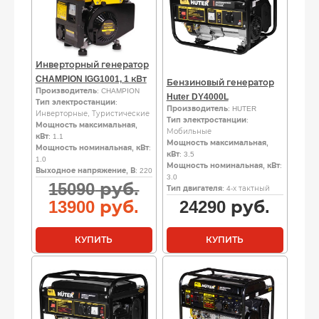
Инверторный генератор
CHAMPION IGG1001, 1 кВт
Бензиновый генератор
Производитель
: CHAMPION
Huter DY4000L
Тип электростанции
:
Производитель
: HUTER
Инверторные, Туристические
Тип электростанции
:
Мощность максимальная,
Мобильные
кВт
: 1.1
Мощность максимальная,
Мощность номинальная, кВт
:
кВт
: 3.5
1.0
Мощность номинальная, кВт
:
Выходное напряжение, В
: 220
3.0
Первоначальная
15090
руб.
Тип двигателя
: 4-х тактный
цена
Текущая
13900
руб.
24290
руб.
составляла
цена:
15090
13900
КУПИТЬ
КУПИТЬ
руб..
руб..