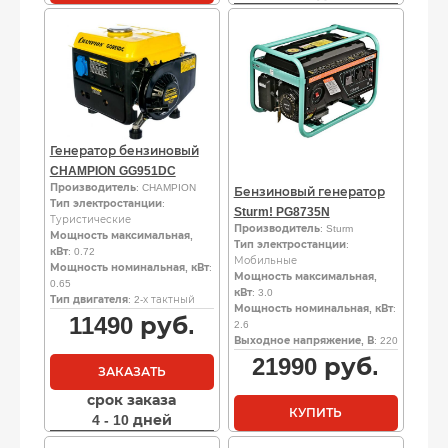
Генератор бензиновый
CHAMPION GG951DC
Производитель
: CHAMPION
Бензиновый генератор
Тип электростанции
:
Sturm! PG8735N
Туристические
Производитель
: Sturm
Мощность максимальная,
Тип электростанции
:
кВт
: 0.72
Мобильные
Мощность номинальная, кВт
:
Мощность максимальная,
0.65
кВт
: 3.0
Тип двигателя
: 2-х тактный
Мощность номинальная, кВт
:
11490
руб.
2.6
Выходное напряжение, В
: 220
21990
руб.
ЗАКАЗАТЬ
срок заказа
КУПИТЬ
4 - 10 дней