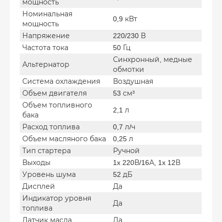
мощность
Номинальная
0,9 кВт
мощность
Напряжение
220/230 В
Частота тока
50 Гц
Синхронный, медные
Альтернатор
обмотки
Система охлаждения
Воздушная
Объем двигателя
53 см³
Объем топливного
2,1 л
бака
Расход топлива
0,7 л/ч
Объем масляного бака
0,25 л
Тип стартера
Ручной
Выходы
1x 220В/16А, 1x 12В
Уровень шума
52 дБ
Дисплей
Да
Индикатор уровня
Да
топлива
Датчик масла
Да