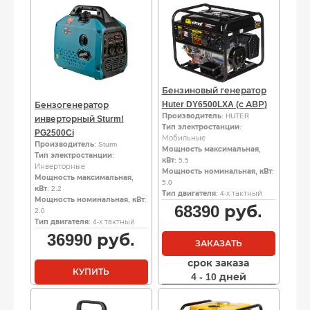
Бензиновый генератор
Huter DY6500LXA (с АВР)
Бензогенератор
Производитель
: HUTER
инверторный Sturm!
Тип электростанции
:
PG2500Ci
Мобильные
Производитель
: Sturm
Мощность максимальная,
Тип электростанции
:
кВт
: 5.5
Инверторные
Мощность номинальная, кВт
:
Мощность максимальная,
5.0
кВт
: 2.2
Тип двигателя
: 4-х тактный
Мощность номинальная, кВт
:
68390
руб.
2.0
Тип двигателя
: 4-х тактный
36990
руб.
ЗАКАЗАТЬ
срок заказа
КУПИТЬ
4 - 10 дней