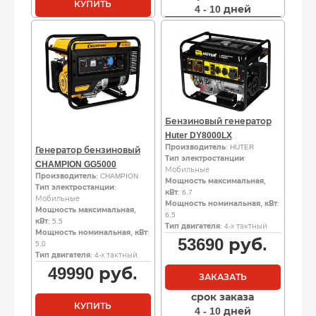
КУПИТЬ
4 - 10 дней
Бензиновый генератор
Huter DY8000LX
Производитель
: HUTER
Генератор бензиновый
Тип электростанции
:
CHAMPION GG5000
Мобильные
Производитель
: CHAMPION
Мощность максимальная,
Тип электростанции
:
кВт
: 6.7
Мобильные
Мощность номинальная, кВт
:
Мощность максимальная,
6.5
кВт
: 5.5
Тип двигателя
: 4-х тактный
Мощность номинальная, кВт
:
53690
руб.
5.0
Тип двигателя
: 4-х тактный
49990
руб.
ЗАКАЗАТЬ
срок заказа
КУПИТЬ
4 - 10 дней