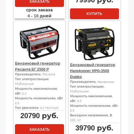
ЗАКАЗАТЬ
срок заказа
КУПИТЬ
4 - 10 дней
Бензиновый генератор
Бензиновый генератор
Ресанта БГ 2500 Р
Hanskonner HPG-3500
Производитель
: Ресанта
Duplex
Тип электростанции
:
Производитель
: Hanskonner
Мобильные
Тип электростанции
:
Мощность максимальная,
Мобильные
кВт
: 2.2
Мощность максимальная,
Мощность номинальная, кВт
:
кВт
: 3.5
2.0
Мощность номинальная, кВт
:
Тип двигателя
: 4-х тактный
3.0
20790
руб.
Выходное напряжение, В
:
220, 12
39790
руб.
ЗАКАЗАТЬ