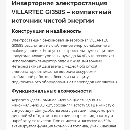
Инверторная электростанция
VILLARTEC GI358S – компактный
источник чистой энергии
Конструкция и надёжность
Электростанция бензиновая инверторная VILLARTEC
GI358S рассчитана на стабильное энергоснабжение в
любых условиях. Корпус со встроенным шумозащитным
кожухом снижает уровень шума до 64 дБ, что позволяет
использовать генератор рядом с жилыми зонами.
Четырёхтактный двигатель с медной обмоткой
альтернатора отличается высоким ресурсом и
стабильной работой, обеспечивая защиту
подключённого оборудования от перепадов напряжения.
Функциональные возможности
Агрегат выдаёт номинальную мощность 3,5 кВт и
максимальную 3,8 кВт, сохраняя частоту 50 Гц и «чистую
синусоиду». Для удобства эксплуатации предусмотрен
дисплей «3 в 1», отображающий напряжение, частоту и
наработку моточасов. При снижении нагрузки до 50%
активируется функция экономии топлива, уменьшающая