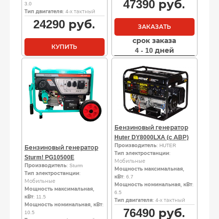
47390
руб.
3.0
Тип двигателя
: 4-х тактный
24290
руб.
ЗАКАЗАТЬ
срок заказа
КУПИТЬ
4 - 10 дней
Бензиновый генератор
Huter DY8000LXA (с АВР)
Производитель
: HUTER
Бензиновый генератор
Тип электростанции
:
Sturm! PG10500E
Мобильные
Производитель
: Sturm
Мощность максимальная,
Тип электростанции
:
кВт
: 6.7
Мобильные
Мощность номинальная, кВт
:
Мощность максимальная,
6.5
кВт
: 11.5
Тип двигателя
: 4-х тактный
Мощность номинальная, кВт
:
76490
руб.
10.5