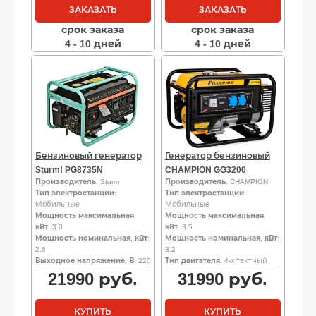
ЗАКАЗАТЬ
ЗАКАЗАТЬ
срок заказа
срок заказа
4 - 10 дней
4 - 10 дней
Бензиновый генератор
Генератор бензиновый
Sturm! PG8735N
CHAMPION GG3200
Производитель
: Sturm
Производитель
: CHAMPION
Тип электростанции
:
Тип электростанции
:
Мобильные
Мобильные
Мощность максимальная,
Мощность максимальная,
кВт
: 3.0
кВт
: 3.5
Мощность номинальная, кВт
:
Мощность номинальная, кВт
:
2.6
3.2
Выходное напряжение, В
: 220
Тип двигателя
: 4-х тактный
21990
руб.
31990
руб.
КУПИТЬ
КУПИТЬ