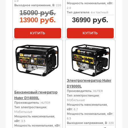
1.0
Мощность номинальная, кВт
:
Выходное напряжение, В
: 220
2.0
Первоначальная
15090
руб.
Тип двигателя
: 4-х тактный
цена
Текущая
13900
руб.
36990
руб.
составляла
цена:
15090
13900
КУПИТЬ
КУПИТЬ
руб..
руб..
Электрогенератор Huter
DY8000L
Производитель
: HUTER
Бензиновый генератор
Тип электростанции
:
Huter DY4000L
Мобильные
Производитель
: HUTER
Мощность максимальная,
Тип электростанции
:
кВт
: 6.7
Мобильные
Мощность номинальная, кВт
:
Мощность максимальная,
6.5
кВт
: 3.5
Выходное напряжение, В
: 220
Мощность номинальная, кВт
: