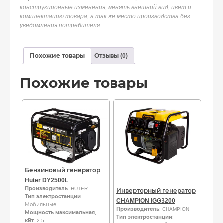
конструкционные изменения, менять внешний вид, цвет и
комплектацию товара, а так же место производства без
уведомления потребителя.
Похожие товары
Отзывы (0)
Похожие товары
Бензиновый генератор
Huter DY2500L
Производитель
: HUTER
Инверторный генератор
Тип электростанции
:
CHAMPION IGG3200
Мобильные
Производитель
: CHAMPION
Мощность максимальная,
Тип электростанции
:
кВт
: 2.5