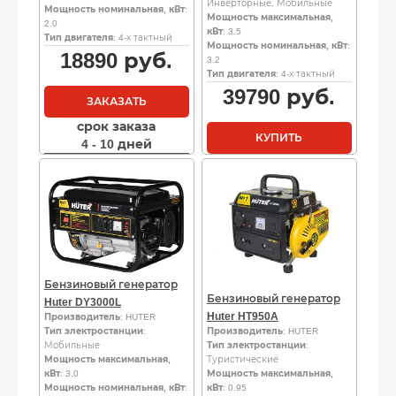
Инверторные, Мобильные
Мощность номинальная, кВт
:
Мощность максимальная,
2.0
кВт
: 3.5
Тип двигателя
: 4-х тактный
Мощность номинальная, кВт
:
18890
руб.
3.2
Тип двигателя
: 4-х тактный
39790
руб.
ЗАКАЗАТЬ
срок заказа
КУПИТЬ
4 - 10 дней
Бензиновый генератор
Бензиновый генератор
Huter DY3000L
Huter HT950A
Производитель
: HUTER
Тип электростанции
:
Производитель
: HUTER
Мобильные
Тип электростанции
:
Мощность максимальная,
Туристические
кВт
: 3.0
Мощность максимальная,
Мощность номинальная, кВт
:
кВт
: 0.95