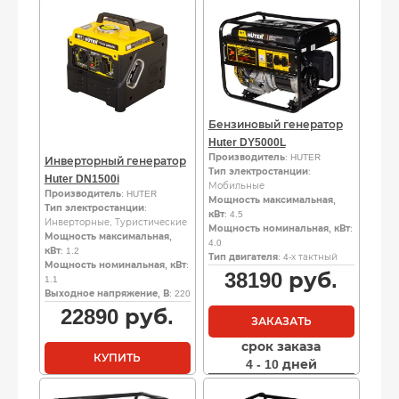
Бензиновый генератор
Huter DY5000L
Производитель
: HUTER
Инверторный генератор
Тип электростанции
:
Huter DN1500i
Мобильные
Производитель
: HUTER
Мощность максимальная,
Тип электростанции
:
кВт
: 4.5
Инверторные, Туристические
Мощность номинальная, кВт
:
Мощность максимальная,
4.0
кВт
: 1.2
Тип двигателя
: 4-х тактный
Мощность номинальная, кВт
:
38190
руб.
1.1
Выходное напряжение, В
: 220
22890
руб.
ЗАКАЗАТЬ
срок заказа
КУПИТЬ
4 - 10 дней