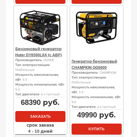
Бензиновый генератор
Huter DY6500LXA (с АВР)
Производитель
: HUTER
Генератор бензиновый
Тип электростанции
:
CHAMPION GG5000
Мобильные
Производитель
: CHAMPION
Мощность максимальная,
Тип электростанции
:
кВт
: 5.5
Мобильные
Мощность номинальная, кВт
:
Мощность максимальная,
5.0
кВт
: 5.5
Тип двигателя
: 4-х тактный
Мощность номинальная, кВт
:
68390
руб.
5.0
Тип двигателя
: 4-х тактный
49990
руб.
ЗАКАЗАТЬ
срок заказа
КУПИТЬ
4 - 10 дней