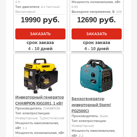
2.5
Мощность номинальная, кВт
:
Тип двигателя
: 4-х тактный,
0.65
Бензиновый
Выходное напряжение, В
: 220
19990
руб.
12690
руб.
ЗАКАЗАТЬ
ЗАКАЗАТЬ
срок заказа
срок заказа
4 - 10 дней
4 - 10 дней
Инверторный генератор
Бензогенератор
CHAMPION IGG1001, 1 кВт
инверторный Sturm!
Производитель
: CHAMPION
PG2500Ci
Тип электростанции
:
Производитель
: Sturm
Инверторные, Туристические
Тип электростанции
:
Мощность максимальная,
Инверторные
кВт
: 1.1
Мощность максимальная,
Мощность номинальная, кВт
:
кВт
: 2.2