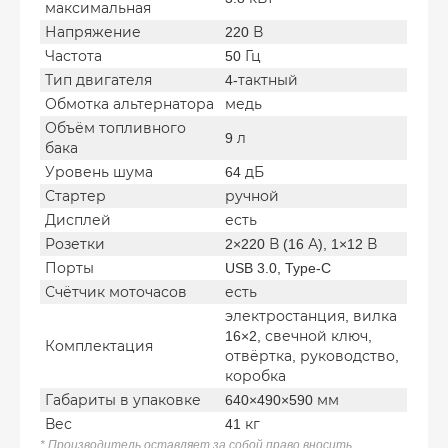
максимальная
Напряжение
220 В
Частота
50 Гц
Тип двигателя
4-тактный
Обмотка альтернатора
медь
Объём топливного
9 л
бака
Уровень шума
64 дБ
Стартер
ручной
Дисплей
есть
Розетки
2×220 В (16 А), 1×12 В
Порты
USB 3.0, Type-C
Счётчик моточасов
есть
электростанция, вилка
16×2, свечной ключ,
Комплектация
отвёртка, руководство,
коробка
Габариты в упаковке
640×490×590 мм
Вес
41 кг
* Производитель оставляет за собой право вносить