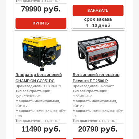
Тип двигателя
: 4-х тактный
79990
руб.
ЗАКАЗАТЬ
срок заказа
КУПИТЬ
4 - 10 дней
Генератор бензиновый
Бензиновый генератор
CHAMPION GG951DC
Ресанта БГ 2500 Р
Производитель
: CHAMPION
Производитель
: Ресанта
Тип электростанции
:
Тип электростанции
:
Туристические
Мобильные
Мощность максимальная,
Мощность максимальная,
кВт
: 0.72
кВт
: 2.2
Мощность номинальная, кВт
:
Мощность номинальная, кВт
:
0.65
2.0
Тип двигателя
: 2-х тактный
Тип двигателя
: 4-х тактный
11490
руб.
20790
руб.