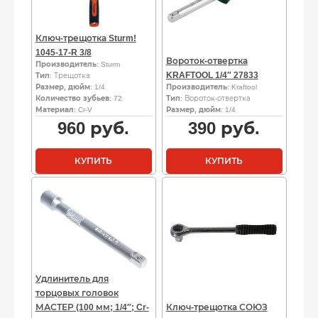
Ключ-трещотка Sturm!
1045-17-R 3/8
Вороток-отвертка
Производитель
: Sturm
KRAFTOOL 1/4″ 27833
Тип
: Трещотка
Размер, дюйм
: 1/4
Производитель
: Kraftool
Количество зубьев
: 72
Тип
: Вороток-отвертка
Материал
: Cr-V
Размер, дюйм
: 1/4
960
руб.
390
руб.
КУПИТЬ
КУПИТЬ
Удлинитель для
торцовых головок
МАСТЕР (100 мм; 1/4″; Cr-
Ключ-трещотка СОЮЗ