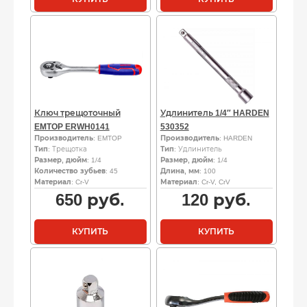
Ключ трещоточный
Удлинитель 1/4″ HARDEN
EMTOP ERWH0141
530352
Производитель
: EMTOP
Производитель
: HARDEN
Тип
: Трещотка
Тип
: Удлинитель
Размер, дюйм
: 1/4
Размер, дюйм
: 1/4
Количество зубьев
: 45
Длина, мм
: 100
Материал
: Cr-V
Материал
: Cr-V, CrV
650
руб.
120
руб.
КУПИТЬ
КУПИТЬ