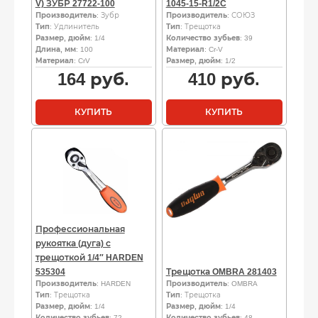
V) ЗУБР 27722-100
1045-15-R1/2C
Производитель
: Зубр
Производитель
: СОЮЗ
Тип
: Удлинитель
Тип
: Трещотка
Размер, дюйм
: 1/4
Количество зубьев
: 39
Длина, мм
: 100
Материал
: Cr-V
Материал
: CrV
Размер, дюйм
: 1/2
164
руб.
410
руб.
КУПИТЬ
КУПИТЬ
Профессиональная
рукоятка (дуга) с
трещоткой 1/4″ HARDEN
535304
Трещотка OMBRA 281403
Производитель
: HARDEN
Производитель
: OMBRA
Тип
: Трещотка
Тип
: Трещотка
Размер, дюйм
: 1/4
Размер, дюйм
: 1/4
Количество зубьев
: 72
Количество зубьев
: 48