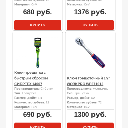
Материал
: Cr-V
Материал
: Cr-V
680
руб.
1376
руб.
КУПИТЬ
КУПИТЬ
Ключ-трещотка с
быстрым сбросом
Ключ трещоточный 1/2″
СИБРТЕХ 14007
WORKPRO WP271012
Производитель
: Сибртех
Производитель
: WORKPRO
Тип
: Трещотка
Тип
: Трещотка
Размер, дюйм
: 1/4
Размер, дюйм
: 1/2
Количество зубьев
: 72
Количество зубьев
: 72
Материал
: Cr-V
Материал
: Cr-V
690
руб.
1300
руб.
КУПИТЬ
КУПИТЬ