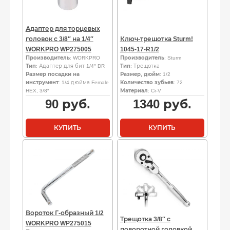
Адаптер для торцевых
головок с 3/8″ на 1/4″
Ключ-трещотка Sturm!
WORKPRO WP275005
1045-17-R1/2
Производитель
: WORKPRO
Производитель
: Sturm
Тип
: Адаптер для бит 1/4″ DR
Тип
: Трещотка
Размер посадки на
Размер, дюйм
: 1/2
инструмент
: 1/4 дюйма Female
Количество зубьев
: 72
HEX, 3/8″
Материал
: Cr-V
90
руб.
1340
руб.
КУПИТЬ
КУПИТЬ
Вороток Г-образный 1/2
Трещотка 3/8″ с
WORKPRO WP275015
поворотной головкой