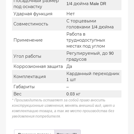
Посадочный размер
1/4 дюйма Male DR
под оснастку
Ударная функция
Нет
С торцевыми
Совместимость
головками 1/4 дюйма
Работа в
Применение
труднодоступных
местах под углом
Регулируемый, до 90
Угол работы
градусов
Коррозионная защита
Да
Карданный переходник
Комплектация
1 шт
Габариты
–
Вес
0.03 кг
* Производитель оставляет за собой право вносить
конструкционные изменения, менять внешний вид, цвет и
комплектацию товара, а так же место производства без
уведомления потребителя.