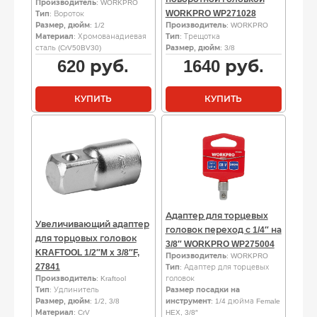
Производитель
: WORKPRO
WORKPRO WP271028
Тип
: Вороток
Размер, дюйм
: 1/2
Производитель
: WORKPRO
Материал
: Хромованадиевая
Тип
: Трещотка
сталь (CrV50BV30)
Размер, дюйм
: 3/8
620
руб.
1640
руб.
КУПИТЬ
КУПИТЬ
Адаптер для торцевых
Увеличивающий адаптер
головок переход с 1/4″ на
для торцовых головок
3/8″ WORKPRO WP275004
KRAFTOOL 1/2″M x 3/8″F,
Производитель
: WORKPRO
27841
Тип
: Адаптер для торцевых
Производитель
: Kraftool
головок
Тип
: Удлинитель
Размер посадки на
Размер, дюйм
: 1/2, 3/8
инструмент
: 1/4 дюйма Female
Материал
: CrV
HEX, 3/8″