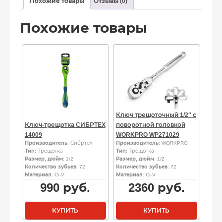
Похожие товары
Отзывы (0)
Похожие товары
Ключ трещоточный 1/2″ с
Ключ-трещотка СИБРТЕХ
поворотной головкой
14009
WORKPRO WP271029
Производитель
: Сибртех
Производитель
: WORKPRO
Тип
: Трещотка
Тип
: Трещотка
Размер, дюйм
: 1/2
Размер, дюйм
: 1/2
Количество зубьев
: 72
Количество зубьев
: 72
Материал
: Cr-V
Материал
: Cr-V
990
руб.
2360
руб.
КУПИТЬ
КУПИТЬ