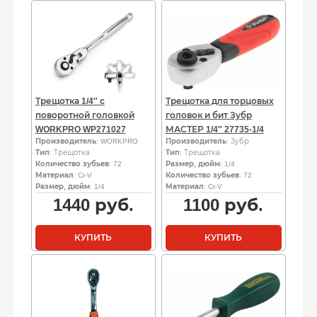
Трещотка 1/4″ с
Трещотка для торцовых
поворотной головкой
головок и бит Зубр
WORKPRO WP271027
МАСТЕР 1/4″ 27735-1/4
Производитель
: WORKPRO
Производитель
: Зубр
Тип
: Трещотка
Тип
: Трещотка
Количество зубьев
: 72
Размер, дюйм
: 1/4
Материал
: Cr-V
Количество зубьев
: 72
Размер, дюйм
: 1/4
Материал
: Cr-V
1440
руб.
1100
руб.
КУПИТЬ
КУПИТЬ