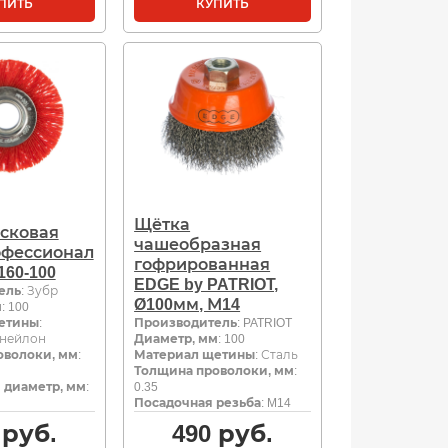
ПИТЬ
КУПИТЬ
Щётка
сковая
чашеобразная
офессионал
гофрированная
160-100
EDGE by PATRIOT,
ель
: Зубр
Ø100мм, М14
м
: 100
етины
:
Производитель
: PATRIOT
 нейлон
Диаметр, мм
: 100
оволоки, мм
:
Материал щетины
: Сталь
Толщина проволоки, мм
:
 диаметр, мм
:
0.35
Посадочная резьба
: M14
руб.
490
руб.