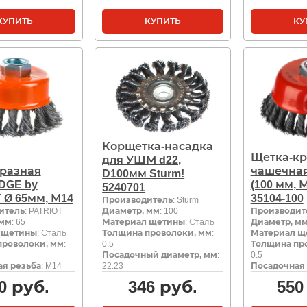
КУПИТЬ
КУПИТЬ
КУ
Корщетка-насадка
Щетка-кр
для УШМ d22,
разная
чашечна
D100мм Sturm!
DGE by
(100 мм, 
5240701
 Ø 65мм, М14
35104-100
Производитель
: Sturm
итель
: PATRIOT
Диаметр, мм
: 100
Производит
 мм
: 65
Материал щетины
: Сталь
Диаметр, м
 щетины
: Сталь
Толщина проволоки, мм
:
Материал щ
проволоки, мм
:
0.5
Толщина пр
Посадочный диаметр, мм
:
0.5
я резьба
: M14
22.23
Посадочная 
0
руб.
346
руб.
550