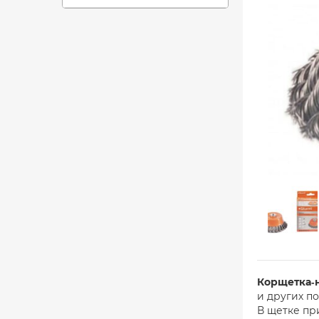
Корщетка-
и других п
В щетке пр