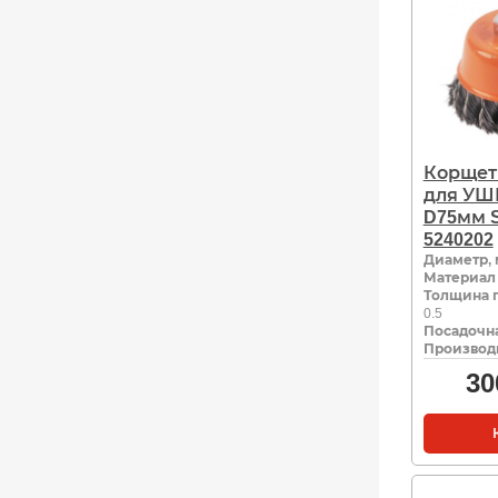
Корщет
для УШ
D75мм S
5240202
Диаметр,
Материал
Толщина 
0.5
Посадочна
Производ
30