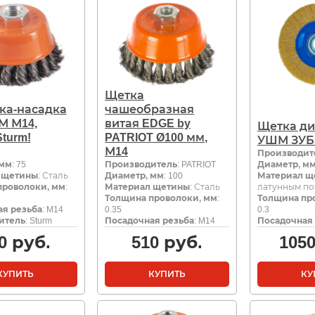
Щетка
ка-насадка
чашеобразная
М М14,
витая EDGE by
Щетка ди
turm!
PATRIOT Ø100 мм,
УШМ ЗУБР
М14
Производит
 мм
: 75
Производитель
: PATRIOT
Диаметр, м
 щетины
: Сталь
Диаметр, мм
: 100
Материал щ
проволоки, мм
:
Материал щетины
: Сталь
латунным п
Толщина проволоки, мм
:
Толщина пр
я резьба
: M14
0.35
0.3
итель
: Sturm
Посадочная резьба
: M14
Посадочная 
0
руб.
510
руб.
105
КУПИТЬ
КУПИТЬ
КУ