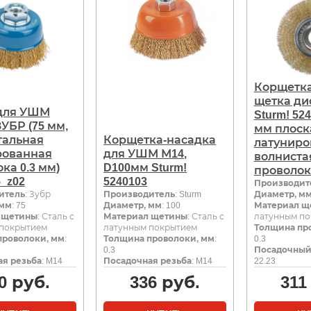
Корщетка
щетка ди
для УШМ
Sturm! 52
УБР (75 мм,
мм плоск
тальная
Корщетка-насадка
латуниро
рованная
для УШМ М14,
волниста
ка 0.3 мм)
D100мм Sturm!
проволок
5_z02
5240103
Производит
итель
: Зубр
Производитель
: Sturm
Диаметр, м
 мм
: 75
Диаметр, мм
: 100
Материал щ
 щетины
: Сталь с
Материал щетины
: Сталь с
латунным п
 покрытием
латунным покрытием
Толщина пр
проволоки, мм
:
Толщина проволоки, мм
:
0.3
0.3
Посадочный
я резьба
: M14
Посадочная резьба
: M14
22.23
0
руб.
336
руб.
311