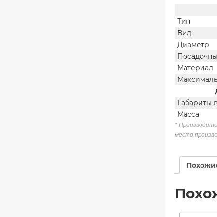
Тип
Вид
Диаметр
Посадочны
Материал
Максималь
Габариты 
Масса
* Производите
место произво
Похожи
Похо