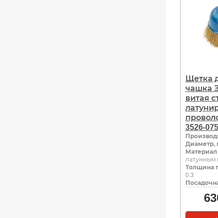
Щетка 
чашка З
витая с
латуни
проволо
3526-07
Производ
Диаметр,
Материал
латунным
Толщина 
0.3
Посадочна
63