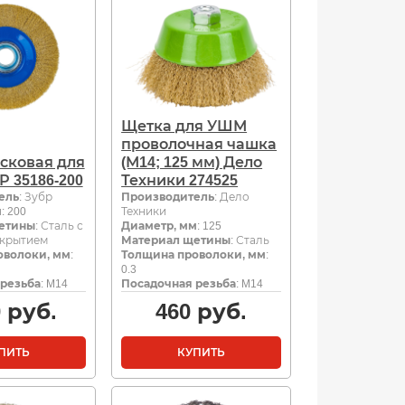
Щетка для УШМ
проволочная чашка
сковая для
(М14; 125 мм) Дело
 35186-200
Техники 274525
ель
: Зубр
Производитель
: Дело
м
: 200
Техники
етины
: Сталь с
Диаметр, мм
: 125
окрытием
Материал щетины
: Сталь
оволоки, мм
:
Толщина проволоки, мм
:
0.3
резьба
: M14
Посадочная резьба
: M14
0
руб.
460
руб.
ПИТЬ
КУПИТЬ