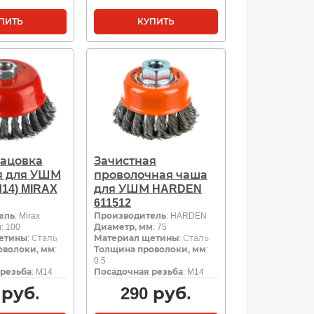
ПИТЬ
КУПИТЬ
ацовка
Зачистная
я для УШМ
проволочная чаша
М14) MIRAX
для УШМ HARDEN
611512
ель
: Mirax
Производитель
: HARDEN
м
: 100
Диаметр, мм
: 75
етины
: Сталь
Материал щетины
: Сталь
оволоки, мм
:
Толщина проволоки, мм
:
0.5
резьба
: M14
Посадочная резьба
: M14
руб.
290
руб.