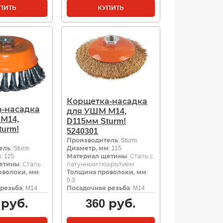
ПИТЬ
КУПИТЬ
Корщетка-насадка
-насадка
для УШМ М14,
М14,
D115мм Sturm!
turm!
5240301
Производитель
: Sturm
ель
: Sturm
Диаметр, мм
: 115
м
: 125
Материал щетины
: Сталь с
етины
: Сталь
латунным покрытием
оволоки, мм
:
Толщина проволоки, мм
:
0.3
резьба
: M14
Посадочная резьба
: M14
руб.
360
руб.