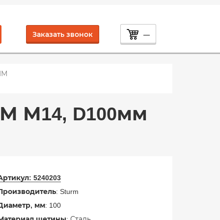
Заказать звонок
—
ШМ
М М14, D100мм
Артикул:
5240203
Производитель
: Sturm
Диаметр, мм
: 100
Материал щетины
: Сталь