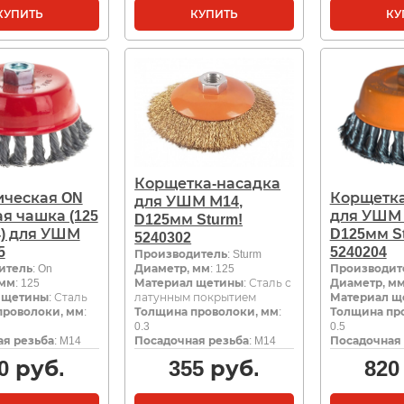
КУПИТЬ
КУПИТЬ
КУ
Корщетка-насадка
ическая ON
Корщетка
для УШМ М14,
я чашка (125
для УШМ 
D125мм Sturm!
4) для УШМ
D125мм S
5240302
5
5240204
Производитель
: Sturm
итель
: On
Диаметр, мм
: 125
Производит
 мм
: 125
Материал щетины
: Сталь с
Диаметр, м
 щетины
: Сталь
латунным покрытием
Материал щ
проволоки, мм
:
Толщина проволоки, мм
:
Толщина пр
0.3
0.5
я резьба
: M14
Посадочная резьба
: M14
Посадочная 
0
руб.
355
руб.
820