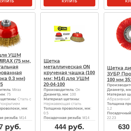
КУПИТЬ
КУПИТЬ
КУ
для УШМ
IRAX (75 мм,
Щетка
тальная
металлическая ON
Щетка ди
рованная
крученая чашка (100
ЗУБР Пр
ка 0.3 мм)
мм; М14) для УШМ
100 мм 35
75
20-04-100
Производит
итель
: Mirax
Производитель
: On
Диаметр, м
 мм
: 75
Диаметр, мм
: 100
Материал щ
 щетины
: Сталь с
Материал щетины
:
Абразивный
 покрытием
Нержавеющая сталь
Толщина пр
проволоки, мм
:
Толщина проволоки, мм
:
1,2
0.5
Посадочный
я резьба
: M14
Посадочная резьба
: M14
22.23
7
руб.
444
руб.
630