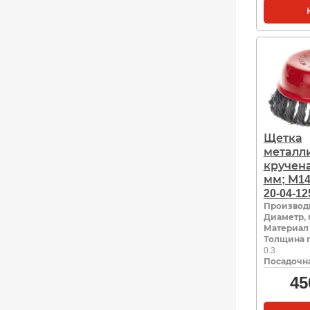
Щетка
металл
кручена
мм; М1
20-04-12
Производ
Диаметр,
Материал
Толщина 
0.3
Посадочна
45