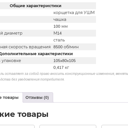
Общие характеристики
корщетка для УШМ
чашка
100 мм
й диаметр
М14
сталь
ная скорость вращения
8500 об/мин
Дополнительные характеристики
в упаковке
105x80x105
0,417 кг
ль оставляет за собой право вносить конструкционные изменения, менять
дства без уведомления потребителя.
е товары
Отзывы (0)
жие товары