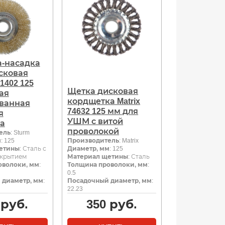
-насадка
сковая
41402 125
Щетка дисковая
ая
кордщетка Matrix
ванная
74632 125 мм для
я
УШМ с витой
а
проволокой
ель
: Sturm
м
: 125
Производитель
: Matrix
етины
: Сталь с
Диаметр, мм
: 125
окрытием
Материал щетины
: Сталь
оволоки, мм
:
Толщина проволоки, мм
:
0.5
 диаметр, мм
:
Посадочный диаметр, мм
:
22.23
руб.
350
руб.