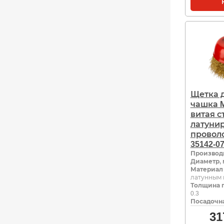
Щетка 
чашка M
витая с
латуни
проволо
35142-0
Производ
Диаметр,
Материал
латунным
Толщина 
0.3
Посадочна
31