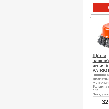
Щётка
чашеоб
витая E
PATRIOT
Производ
Диаметр,
Материал
Толщина 
0.35
Посадочна
32