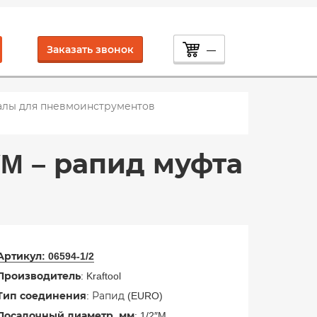
Заказать звонок
—
алы для пневмоинструментов
M – рапид муфта
Артикул:
06594-1/2
Производитель
: Kraftool
Тип соединения
: Рапид (EURO)
Посадочный диаметр, мм
: 1/2″M