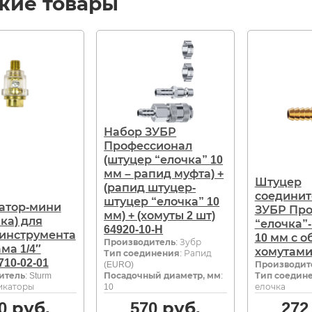
жие товары
Набор ЗУБР
Профессионал
(штуцер “елочка” 10
мм – рапид муфта) +
Штуцер
(рапид штуцер-
соедини
штуцер “елочка” 10
атор-мини
ЗУБР Пр
мм) + (хомуты 2 шт)
ка) для
“елочка”
64920-10-H
инструмента
10 мм с 
Производитель
: Зубр
ма 1/4″
хомутами 
Тип соединения
: Рапид
710-02-01
(EURO)
Производит
итель
: Sturm
Посадочный диаметр, мм
:
Тип соедин
икаторы
10
елочка
0
руб.
570
руб.
272