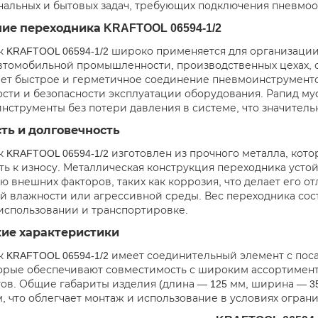
альных и бытовых задач, требующих подключения пневмоо
ие переходника KRAFTOOL 06594-1/2
 KRAFTOOL 06594-1/2 широко применяется для организации
автомобильной промышленности, производственных цехах, с
ет быстрое и герметичное соединение пневмоинструменто
сти и безопасности эксплуатации оборудования. Рапид му
инструменты без потери давления в системе, что значител
ть и долговечность
 KRAFTOOL 06594-1/2 изготовлен из прочного металла, кото
ть к износу. Металлическая конструкция переходника уст
ю внешних факторов, таких как коррозия, что делает его о
 влажности или агрессивной среды. Вес переходника состав
использовании и транспортировке.
кие характеристики
 KRAFTOOL 06594-1/2 имеет соединительный элемент с пос
торые обеспечивают совместимость с широким ассортимен
ов. Общие габариты изделия (длина — 125 мм, ширина — 35
, что облегчает монтаж и использование в условиях огран