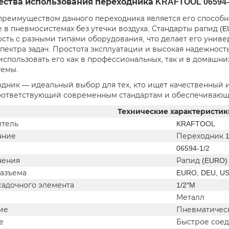
ства использования переходника KRAFTOOL 06594-
реимуществом данного переходника является его способно
 в пневмосистемах без утечки воздуха. Стандарты рапид (E
сть с разными типами оборудования, что делает его унив
пектра задач. Простота эксплуатации и высокая надежност
использовать его как в профессиональных, так и в домашни
темы.
одник — идеальный выбор для тех, кто ищет качественный
оответствующий современным стандартам и обеспечивающ
Технические характеристик
тель
KRAFTOOL
ание
Переходник 1
06594-1/2
нения
Рапид (EURO)
разъема
EURO, DEU, U
садочного элемента
1/2″M
Металл
ие
Пневматичес
е
Быстрое сое