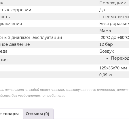
ия
Переходник
сть к коррозии
Да
ость
Пневматичес
дключения
Быстроразъе
Мама
рный диапазон эксплуатации
-20°C до +60°C
ное давление
12 бар
реда
Воздух
Переход
ция
125х35х70 мм
0,09 кг
ль оставляет за собой право вносить конструкционные изменения, менять
дства без уведомления потребителя.
е товары
Отзывы (0)