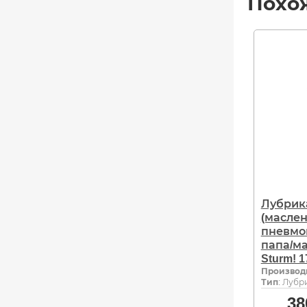
Похо
Лубрик
(маслен
пневмо
папа/ма
Sturm! 1
Производ
Тип
: Лубр
38