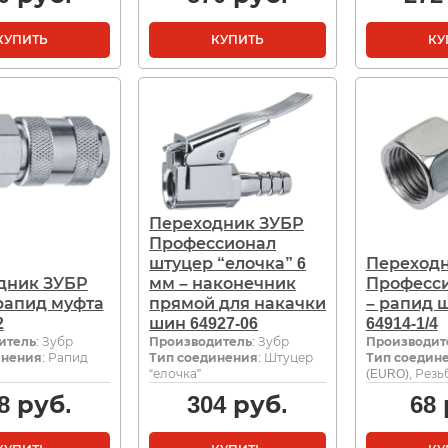
КУПИТЬ
КУПИТЬ
КУ
Переходник ЗУБР
Профессионал
штуцер “елочка” 6
Переход
дник ЗУБР
мм – наконечник
Професси
 рапид муфта
прямой для накачки
– рапид 
2
шин 64927-06
64914-1/4
итель
: Зубр
Производитель
: Зубр
Производит
инения
: Рапид
Тип соединения
: Штуцер
Тип соедин
“елочка”
(EURO), Резь
8
руб.
304
руб.
68