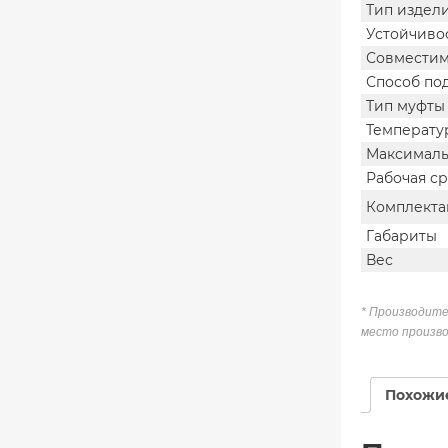
Тип издел
Устойчиво
Совместим
Способ по
Тип муфты
Температу
Максималь
Рабочая с
Комплекта
Габариты
Вес
* Производите
место произво
Похожи