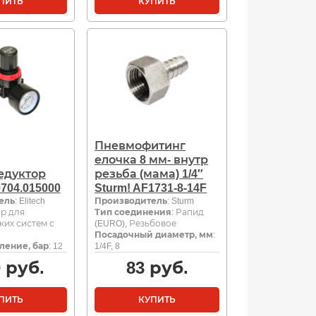
ПИТЬ
КУПИТЬ
Пневмофитинг
елочка 8 мм- внутр
едуктор
резьба (мама) 1/4″
704.015000
Sturm! AF1731-8-14F
ель
: Elitech
Производитель
: Sturm
ор для
Тип соединения
: Рапид
ких систем с
(EURO), Резьбовое
Посадочный диаметр, мм
:
ление, бар
: 12
1/4F, 8
0
руб.
83
руб.
ПИТЬ
КУПИТЬ