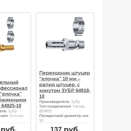
Переходник штуцер
“елочка” 10 мм –
тельный
рапид штуцер, с
офессионал
хомутом ЗУБР 64918-
-“елочка”
10
обжимными
Производитель
: Зубр
64925-10
Тип соединения
: Рапид
ель
: Зубр
(EURO)
ения
: Елочка-
Посадочный диаметр, мм
:
10
руб.
137
руб.