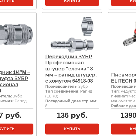
КУПИТЬ
КУПИТЬ
КУ
Переходник ЗУБР
Профессионал
штуцер “елочка” 8
ник 1/4″M –
мм – рапид штуцер,
Пневмор
муфта ЗУБР
с хомутом 64918-08
ELITECH 0
сионал
Производитель
: Зубр
Производит
4
Тип соединения
: Рапид
Тип
: Редукт
итель
: Зубр
(EURO)
пневматичес
инения
: Рапид
Посадочный диаметр, мм
:
манометром
8
Рабочее дав
7
руб.
136
руб.
139
КУПИТЬ
КУПИТЬ
КУ