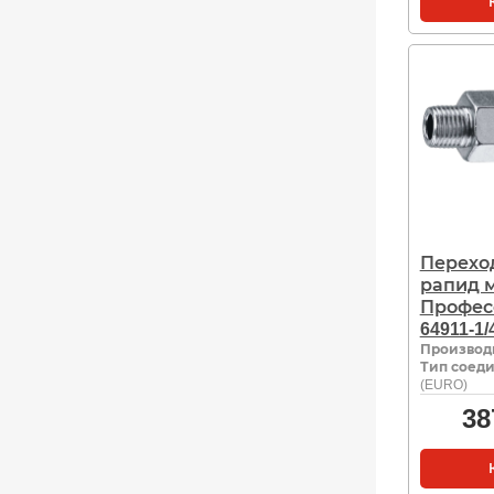
Переход
рапид 
Профес
64911-1/
Производ
Тип соед
(EURO)
38