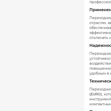
профессион
Применен
Переходник
отраслях: 
обеспечива
эффективно
отключать 
Надежнос
Переходник
устойчивос
воздействи
повышенной
удобным в 
Техничес
Переходник
(EURO), ко
инструмент
компактным