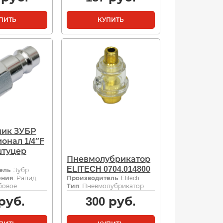
ПИТЬ
КУПИТЬ
ник ЗУБР
онал 1/4″F
штуцер
Пневмолубрикатор
ELITECH 0704.014800
ель
: Зубр
ения
: Рапид
Производитель
: Elitech
бовое
Тип
: Пневмолубрикатор
руб.
300
руб.