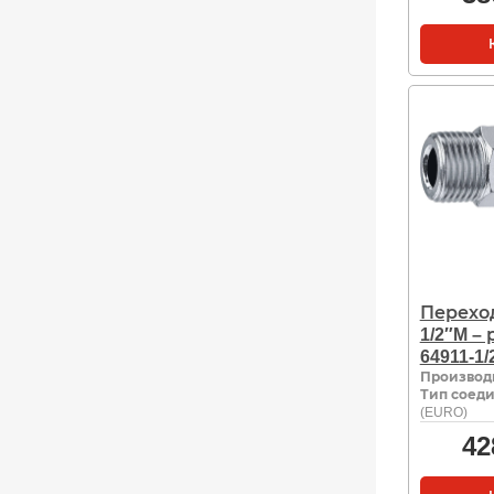
Перехо
1/2″M –
64911-1/
Производ
Тип соед
(EURO)
42