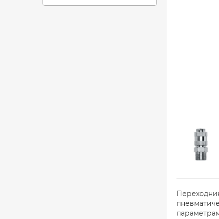
Переходник
пневматиче
параметрам