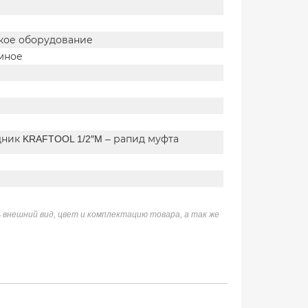
кое оборудование
мное
ник KRAFTOOL 1/2″M – рапид муфта
 внешний вид, цвет и комплектацию товара, а так же