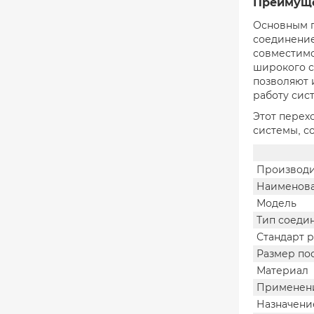
Преимуще
Основным п
соединение
совместимо
широкого с
позволяют 
работу сис
Этот перех
системы, с
Производи
Наименов
Модель
Тип соеди
Стандарт 
Размер по
Материал
Применен
Назначени