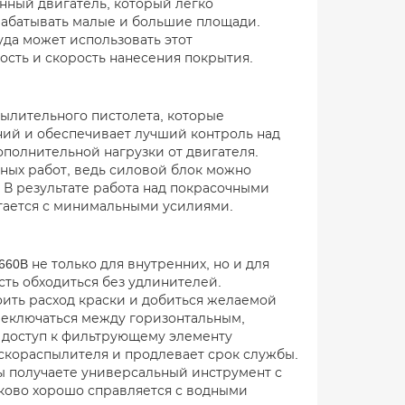
нный двигатель, который легко
брабатывать малые и большие площади.
да может использовать этот
ость и скорость нанесения покрытия.
пылительного пистолета, которые
ний и обеспечивает лучший контроль над
ополнительной нагрузки от двигателя.
ных работ, ведь силовой блок можно
 В результате работа над покрасочными
гается с минимальными усилиями.
60B не только для внутренних, но и для
сть обходиться без удлинителей.
оить расход краски и добиться желаемой
ереключаться между горизонтальным,
 доступ к фильтрующему элементу
аскораспылителя и продлевает срок службы.
вы получаете универсальный инструмент с
ково хорошо справляется с водными