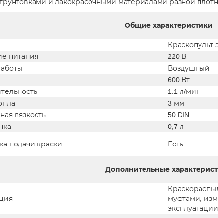
 грунтовками и лакокрасочными материалами разной плотн
Общие характеристики
Краскопульт 
е питания
220 В
работы
Воздушный
600 Вт
тельность
1.1 л/мин
опла
3 мм
ная вязкость
50 DIN
чка
0,7 л
ка подачи краски
Есть
Дополнительные характерис
Краскораспыл
ция
муфтами, изм
эксплуатации