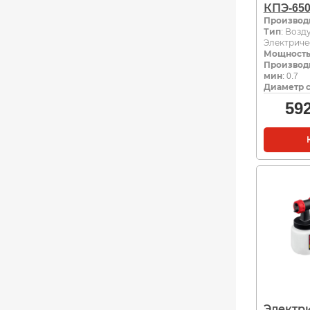
КПЭ-65
Производ
Тип
: Возд
Электриче
Мощность,
Производи
мин
: 0.7
Диаметр с
59
Электр