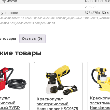
штрихкод
460301003076
2.93 кг
в упаковке
375х275х150 
ль оставляет за собой право вносить конструкционные изменения, менять
дства без уведомления потребителя.
е товары
Отзывы (0)
жие товары
пульт
Краскопу
Краскопульт
ический
электрич
электрический
ный ЗУБР
Hanskonn
Hanskonner HSG9675