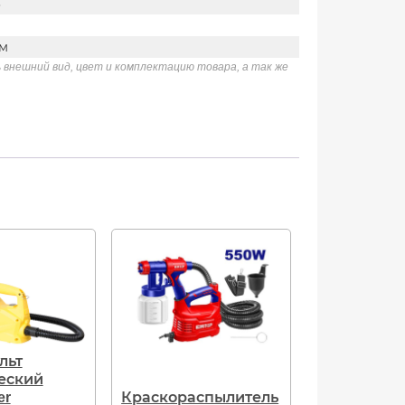
8
мм
 внешний вид, цвет и комплектацию товара, а так же
льт
еский
er
Краскораспылитель