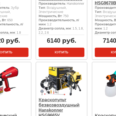
0
HSG9670
Производитель
: Hanskonner
итель
: Зубр
Тип
: Воздушный,
Производит
ушный,
Электрические
Тип
: Воздуш
ские
Мощность, Вт
: 750
Электрическ
 Вт
: 650
Производительность, л/
Мощность, В
тельность, л/
мин
: 1.2
Производите
Диаметр сопла, мм
: 1.5, 1.8,
мин
: 1.2
опла, мм
: 1.8
2.2, 2.6
Диаметр соп
20
руб.
6140
руб.
714
КУПИТЬ
КУПИТЬ
КУ
Краскопульт
безвозвоздушный
Hanskonner
HSG9665V
ический
Краскопу