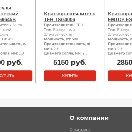
пульт
ический
Краскораспылитель
Краскора
G9645B
TEH TSG4006
EMTOP ES
итель
: Sturm
Производитель
: TEH
Производит
ушный,
Тип
: Воздушный,
Тип
: Воздуш
ские
Электрические
Электрическ
 Вт
: 450
Мощность, Вт
: 500
Мощность, В
тельность, л/
Производительность, л/
Производите
мин
: 0,8
мин
: 0.8
опла, мм
: 1.8
Диаметр сопла, мм
: 2.5
Диаметр соп
90
руб.
5150
руб.
285
КУПИТЬ
КУПИТЬ
КУ
О компании
О магазине