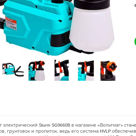
т электрический Sturm SG9660B в магазине «Вольтмаг» ста
ков, грунтовок и пропиток, ведь его система HVLP обеспеч