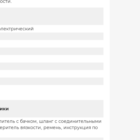
ости.
электрический
тики
итель с бачком, шланг с соединительными
еритель вязкости, ремень, инструкция по