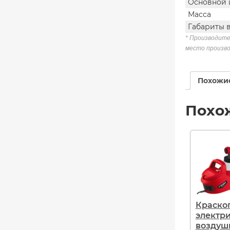
Основной 
Масса
Габариты 
* Производите
место произво
Похожи
Похо
Краско
электр
воздуш