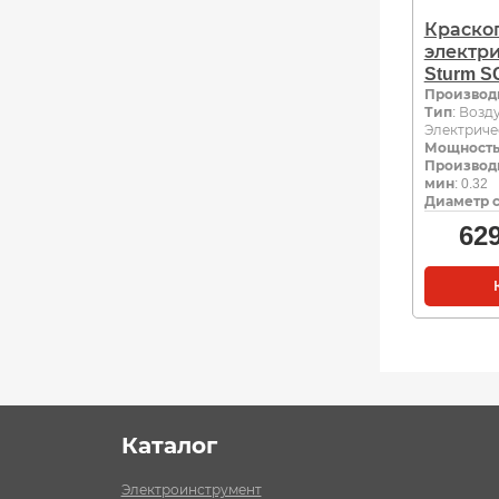
Краско
электр
Sturm S
Производ
Тип
: Возд
Электриче
Мощность,
Производи
мин
: 0.32
Диаметр с
62
Каталог
Электроинструмент