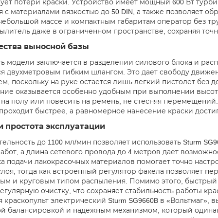
ет потери краски. Устройство имеет мощный 600 Вт турби
я с материалами вязкостью до 50 DIN, а также позволяет о
небольшой массе и компактным габаритам оператор без тру
ылитель даже в ограниченном пространстве, сохраняя точн
ства выносной базы
ь модели заключается в разделении силового блока и рас
я двухметровым гибким шлангом. Это дает свободу движе
м, поскольку на руке остается лишь легкий пистолет без д
ние оказывается особенно удобным при выполнении высот
 на полу или повесить на ремень, не стесняя перемещений.
проходит быстрее, а равномерное нанесение краски дости
и простота эксплуатации
ельность до 1100 мл/мин позволяет использовать Sturm SG96
абот, а длина сетевого провода до 4 метров дает возможно
а подачи лакокрасочных материалов помогает точно настр
слоя, тогда как встроенный регулятор факела позволяет п
ым и круговым типом распыления. Помимо этого, быстрый
егулярную очистку, что сохраняет стабильность работы кр
 краскопульт электрический Sturm SG9660B в «Вольтмаг», 
й балансировкой и надежным механизмом, который одина