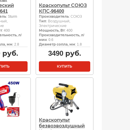
еский
Краскопульт СОЮЗ
641
КПС-96400
ель
: Sturm
Производитель
: СОЮЗ
ный,
Тип
: Воздушный,
ие
Электрические
т
: 400
Мощность, Вт
: 400
льность, л/
Производительность, л/
мин
: 0.6
ла, мм
: 2.8
Диаметр сопла, мм
: 1.8
0
руб.
3490
руб.
ПИТЬ
КУПИТЬ
Краскопульт
безвозвоздушный