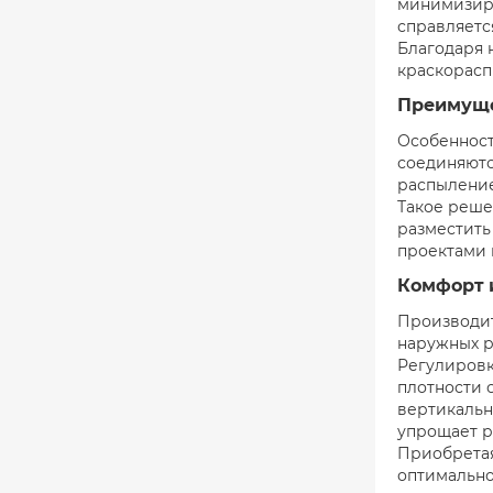
минимизиру
справляетс
Благодаря 
краскорасп
Преимуще
Особенност
соединяютс
распыление
Такое реше
разместить
проектами 
Комфорт 
Производит
наружных р
Регулировк
плотности 
вертикальн
упрощает р
Приобретая
оптимально