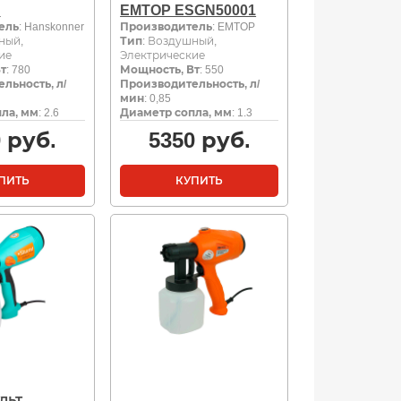
B
EMTOP ESGN50001
ель
: Hanskonner
Производитель
: EMTOP
ный,
Тип
: Воздушный,
ие
Электрические
т
: 780
Мощность, Вт
: 550
льность, л/
Производительность, л/
мин
: 0,85
ла, мм
: 2.6
Диаметр сопла, мм
: 1.3
0
руб.
5350
руб.
ПИТЬ
КУПИТЬ
льт