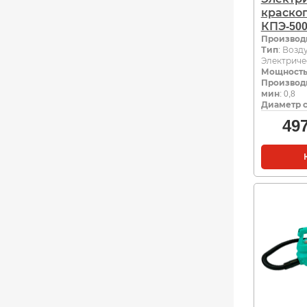
краско
КПЭ-50
Производ
Тип
: Возд
Электриче
Мощность,
Производи
мин
: 0,8
Диаметр с
49