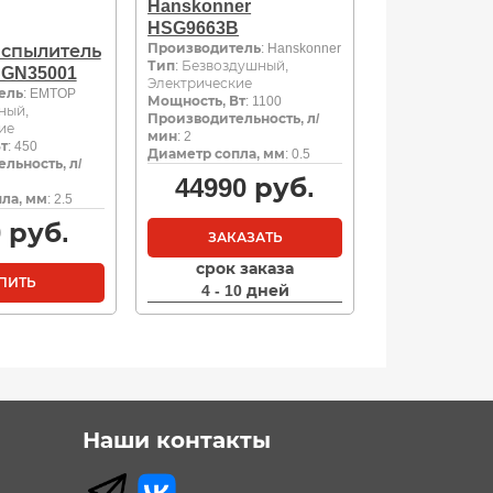
Hanskonner
HSG9663B
Производитель
: Hanskonner
спылитель
Тип
: Безвоздушный,
GN35001
Электрические
ель
: EMTOP
Мощность, Вт
: 1100
ный,
Производительность, л/
ие
мин
: 2
т
: 450
Диаметр сопла, мм
: 0.5
льность, л/
44990
руб.
ла, мм
: 2.5
0
руб.
ЗАКАЗАТЬ
срок заказа
ПИТЬ
4 - 10 дней
Наши контакты