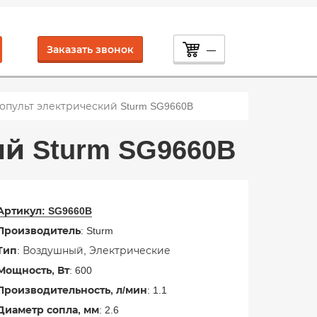
Заказать звонок
—
опульт электрический Sturm SG9660B
й Sturm SG9660B
Артикул:
SG9660B
Производитель
: Sturm
Тип
: Воздушный, Электрические
Мощность, Вт
: 600
Производительность, л/мин
: 1.1
Диаметр сопла, мм
: 2.6