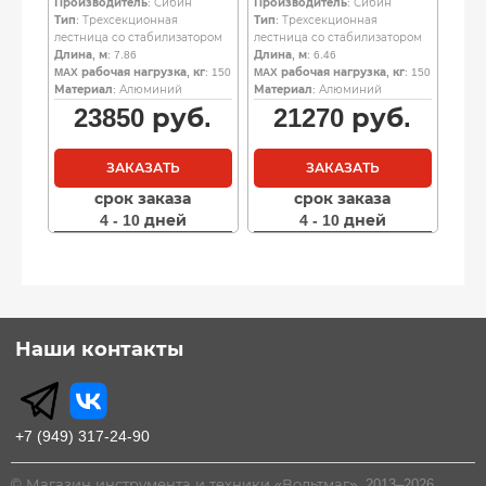
Производитель
: Сибин
Производитель
: Сибин
Тип
: Трехсекционная
Тип
: Трехсекционная
лестница со стабилизатором
лестница со стабилизатором
Длина, м
: 7.86
Длина, м
: 6.46
MAX рабочая нагрузка, кг
: 150
MAX рабочая нагрузка, кг
: 150
Материал
: Алюминий
Материал
: Алюминий
23850
руб.
21270
руб.
ЗАКАЗАТЬ
ЗАКАЗАТЬ
срок заказа
срок заказа
4 - 10 дней
4 - 10 дней
Наши контакты
+7 (949) 317-24-90
© Магазин инструмента и техники «Вольтмаг», 2013–2026.