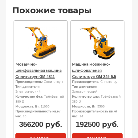
Похожие товары
Мозаично-
Машина мозаично-
шлифовальная машина
шлифовальная
Сплитстоун GM-4811
Сплитстоун GM-245-5,5
Производитель
: Сплитстоун
Производитель
: Сплитстоун
Тип двигателя
:
Тип двигателя
:
Электрический
Электрический
Количество фаз
: Трёхфазный
Количество фаз
: Трёхфазный
380 В
380 В
Мощность, Вт
: 11000
Мощность, Вт
: 5500
Производительность кв.м/
Производительность кв.м/
час
: 35
час
: 14
356200
руб.
192500
руб.