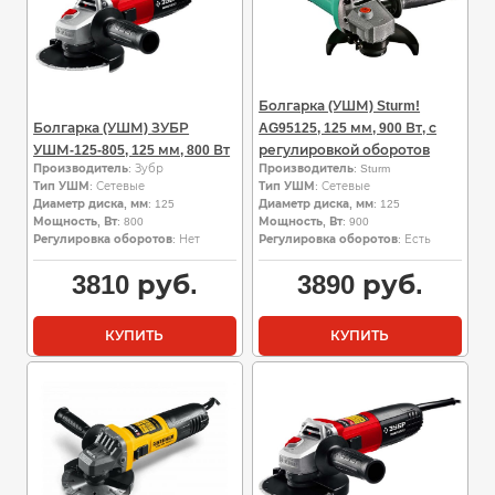
Болгарка (УШМ) Sturm!
Болгарка (УШМ) ЗУБР
AG95125, 125 мм, 900 Вт, с
УШМ-125-805, 125 мм, 800 Вт
регулировкой оборотов
Производитель
: Зубр
Производитель
: Sturm
Тип УШМ
: Сетевые
Тип УШМ
: Сетевые
Диаметр диска, мм
: 125
Диаметр диска, мм
: 125
Мощность, Вт
: 800
Мощность, Вт
: 900
Регулировка оборотов
: Нет
Регулировка оборотов
: Есть
3810
руб.
3890
руб.
КУПИТЬ
КУПИТЬ