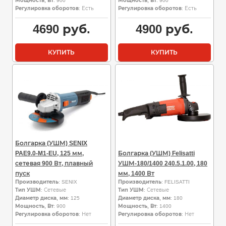
Мощность, Вт
: 900
Мощность, Вт
: 900
Регулировка оборотов
: Есть
Регулировка оборотов
: Есть
4690
руб.
4900
руб.
КУПИТЬ
КУПИТЬ
Болгарка (УШМ) SENIX
PAE9.0-M1-EU, 125 мм,
Болгарка (УШМ) Felisatti
сетевая 900 Вт, плавный
УШМ-180/1400 240.5.1.00, 180
пуск
мм, 1400 Вт
Производитель
: SENIX
Производитель
: FELISATTI
Тип УШМ
: Сетевые
Тип УШМ
: Сетевые
Диаметр диска, мм
: 125
Диаметр диска, мм
: 180
Мощность, Вт
: 900
Мощность, Вт
: 1400
Регулировка оборотов
: Нет
Регулировка оборотов
: Нет