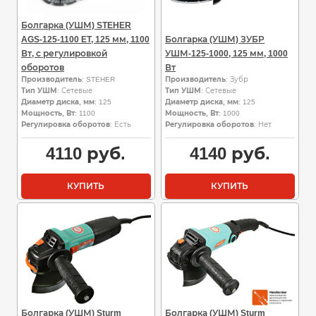
Болгарка (УШМ) STEHER
AGS-125-1100 ET, 125 мм, 1100
Болгарка (УШМ) ЗУБР
Вт, с регулировкой
УШМ-125-1000, 125 мм, 1000
оборотов
Вт
Производитель
: STEHER
Производитель
: Зубр
Тип УШМ
: Сетевые
Тип УШМ
: Сетевые
Диаметр диска, мм
: 125
Диаметр диска, мм
: 125
Мощность, Вт
: 1100
Мощность, Вт
: 1000
Регулировка оборотов
: Есть
Регулировка оборотов
: Нет
4110
руб.
4140
руб.
КУПИТЬ
КУПИТЬ
Болгарка (УШМ) Sturm
Болгарка (УШМ) Sturm