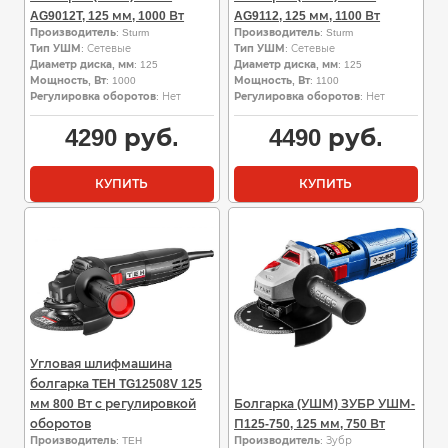
AG9012T, 125 мм, 1000 Вт
AG9112, 125 мм, 1100 Вт
Производитель
: Sturm
Производитель
: Sturm
Тип УШМ
: Сетевые
Тип УШМ
: Сетевые
Диаметр диска, мм
: 125
Диаметр диска, мм
: 125
Мощность, Вт
: 1000
Мощность, Вт
: 1100
Регулировка оборотов
: Нет
Регулировка оборотов
: Нет
4290
руб.
4490
руб.
КУПИТЬ
КУПИТЬ
Угловая шлифмашина
болгарка TEH TG12508V 125
мм 800 Вт с регулировкой
Болгарка (УШМ) ЗУБР УШМ-
оборотов
П125-750, 125 мм, 750 Вт
Производитель
: TEH
Производитель
: Зубр