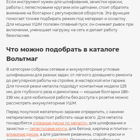
Если инструмент нужен для шлифования, зачистки краски,
работы с лепестковыми кругами или щётками, стоит обратить
внимание на болгарки с регулировкой оборотов. Эта функция
помогает точнее подбирать режим под материал и оснастку.
Для мощных УШМ полезен плавный пуск: он снижает рывок при
включении, уменьшает нагрузку на сеть и делает работу
безопаснее.
Что можно подобрать в каталоге
Вольтмаг
В категории собраны сетевые и аккумуляторные угловые
шлифмашины для разных задач: от лёгкого домашнего ремонта
до регулярной работы на стройке, в мастерской или гараже.
Для точной резки металла подойдут компактные модели 125
мм, для глубокого реза и демонтажа — мощные болгарки 180–
230 мм, а для мобильной работы без доступа к розетке можно
рассмотреть аккумуляторные УШМ.
Перед покупкой желательно заранее определить, с какими
материалами предстоит работать чаще всего. Для металла
понадобятся
отрезные диски по металлу
, для шлифования и
зачистки —
лепестковые круги
, для бетона, кирпича и плитки —
алмазные диски
, а для удаления ржавчины, старой краски и
загрязнений —
щётки для УШМ
. Правильно подобранная