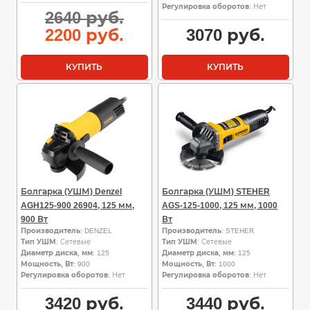
Регулировка оборотов
: Нет
Первоначальная
2640
руб.
цена
Текущая
2200
руб.
3070
руб.
составляла
цена:
2640
2200
КУПИТЬ
КУПИТЬ
руб..
руб..
Болгарка (УШМ) Denzel
Болгарка (УШМ) STEHER
AGH125-900 26904, 125 мм,
AGS-125-1000, 125 мм, 1000
900 Вт
Вт
Производитель
: DENZEL
Производитель
: STEHER
Тип УШМ
: Сетевые
Тип УШМ
: Сетевые
Диаметр диска, мм
: 125
Диаметр диска, мм
: 125
Мощность, Вт
: 900
Мощность, Вт
: 1000
Регулировка оборотов
: Нет
Регулировка оборотов
: Нет
3420
руб.
3440
руб.