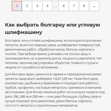
1
2
3
4
…
6
7
8
→
Как выбрать болгарку или угловую
шлифмашину
Болгарка, или угловая шлифмашина, используется для резки
металла, зачистки сварных швов, шлифования поверхностей,
демонтажных работ, обработки камня, бетона, кирпича и
плитки. При выборе важно учитывать не только цену и
производителя, но и диаметр диска, мощность двигателя, тип
питания, наличие регулировки оборотов, плавного пуска и
защиты от случайного включения.
Для бытовых задач, ремонта в гараже и периодической резки
металла чаще всего выбирают УШМ 125 мм. Такая болгарка
компактная, удобная в управлении и подходит для работы с
трубой, профилем, листовым металлом, крепежом и мелкими
заготовками. Для более тяжёлых работ используют модели под
диск 150, 180 или 230 мм — они дают большую глубину реза и
лучше подходят для демонтажа, резки бетона, кирпича,
толстого металла и строительных материалов.