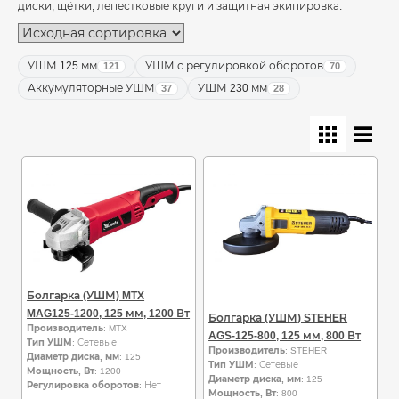
диски, щётки, лепестковые круги и защитная экипировка.
УШМ 125 мм
УШМ с регулировкой оборотов
121
70
Аккумуляторные УШМ
УШМ 230 мм
37
28
Болгарка (УШМ) MTX
MAG125-1200, 125 мм, 1200 Вт
Болгарка (УШМ) STEHER
Производитель
: MTX
AGS-125-800, 125 мм, 800 Вт
Тип УШМ
: Сетевые
Производитель
: STEHER
Диаметр диска, мм
: 125
Тип УШМ
: Сетевые
Мощность, Вт
: 1200
Диаметр диска, мм
: 125
Регулировка оборотов
: Нет
Мощность, Вт
: 800