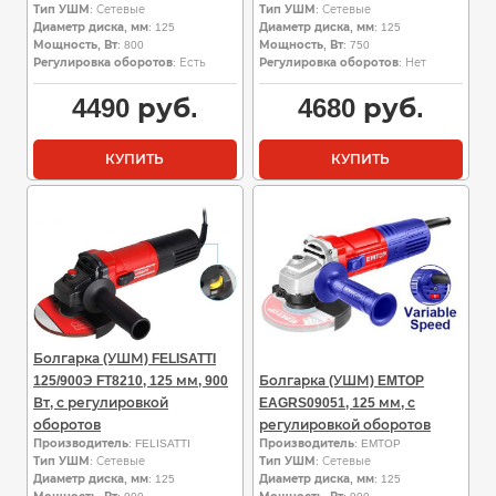
Тип УШМ
: Сетевые
Тип УШМ
: Сетевые
Диаметр диска, мм
: 125
Диаметр диска, мм
: 125
Мощность, Вт
: 800
Мощность, Вт
: 750
Регулировка оборотов
: Есть
Регулировка оборотов
: Нет
4490
руб.
4680
руб.
КУПИТЬ
КУПИТЬ
Болгарка (УШМ) FELISATTI
125/900Э FT8210, 125 мм, 900
Болгарка (УШМ) EMTOP
Вт, с регулировкой
EAGRS09051, 125 мм, с
оборотов
регулировкой оборотов
Производитель
: FELISATTI
Производитель
: EMTOP
Тип УШМ
: Сетевые
Тип УШМ
: Сетевые
Диаметр диска, мм
: 125
Диаметр диска, мм
: 125