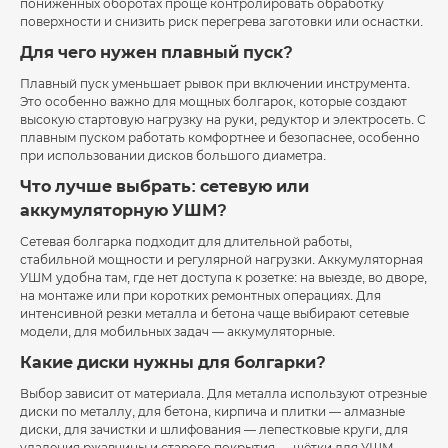
пониженных оборотах проще контролировать обработку
поверхности и снизить риск перегрева заготовки или оснастки.
Для чего нужен плавный пуск?
Плавный пуск уменьшает рывок при включении инструмента.
Это особенно важно для мощных болгарок, которые создают
высокую стартовую нагрузку на руки, редуктор и электросеть. С
плавным пуском работать комфортнее и безопаснее, особенно
при использовании дисков большого диаметра.
Что лучше выбрать: сетевую или
аккумуляторную УШМ?
Сетевая болгарка подходит для длительной работы,
стабильной мощности и регулярной нагрузки. Аккумуляторная
УШМ удобна там, где нет доступа к розетке: на выезде, во дворе,
на монтаже или при коротких ремонтных операциях. Для
интенсивной резки металла и бетона чаще выбирают сетевые
модели, для мобильных задач — аккумуляторные.
Какие диски нужны для болгарки?
Выбор зависит от материала. Для металла используют отрезные
диски по металлу, для бетона, кирпича и плитки — алмазные
диски, для зачистки и шлифования — лепестковые круги, для
удаления ржавчины и старого покрытия — щётки для УШМ.