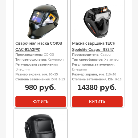
Сварочная маска СОЮЗ
Маска сварщика TECH
САС-91А3РФ
Spotelite Сварог 98247
Производитель
: СОЮЗ
Производитель
: Сварог
Тип светофильтра
: Хамелеон
Тип светофильтра
: Хамелеон
Регулировка затемнения
:
Регулировка затемнения
:
Внешняя
Внешняя
Размер экрана, мм
: 90х35
Размер экрана, мм
: 110х40
Степень затемнения, DIN
: 9-13
Степень затемнения, DIN
: 9-13
980
руб.
14380
руб.
КУПИТЬ
КУПИТЬ