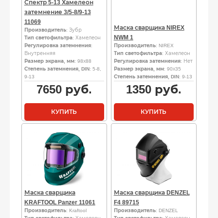
Спектр 5-13 Хамелеон
затемнение 3/5-8/9-13
11069
Маска сварщика NIREX
Производитель
: Зубр
NWM 1
Тип светофильтра
: Хамелеон
Регулировка затемнения
:
Производитель
: NIREX
Внутренняя
Тип светофильтра
: Хамелеон
Размер экрана, мм
: 98х88
Регулировка затемнения
: Нет
Степень затемнения, DIN
: 5-8,
Размер экрана, мм
: 90х35
9-13
Степень затемнения, DIN
: 9-13
7650
руб.
1350
руб.
КУПИТЬ
КУПИТЬ
Маска сварщика
Маска сварщика DENZEL
KRAFTOOL Panzer 11061
F4 89715
Производитель
: Kraftool
Производитель
: DENZEL