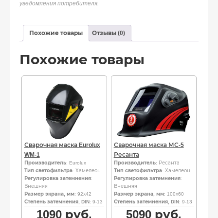
уведомления потребителя.
Похожие товары
Отзывы (0)
Похожие товары
Сварочная маска Eurolux
Сварочная маска МС-5
WM-1
Ресанта
Производитель
: Eurolux
Производитель
: Ресанта
Тип светофильтра
: Хамелеон
Тип светофильтра
: Хамелеон
Регулировка затемнения
:
Регулировка затемнения
:
Внешняя
Внешняя
Размер экрана, мм
: 92х42
Размер экрана, мм
: 100х60
Степень затемнения, DIN
: 9-13
Степень затемнения, DIN
: 9-13
1090
руб.
5090
руб.