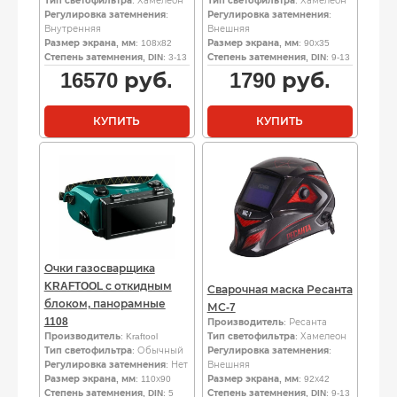
Тип светофильтра
: Хамелеон
Тип светофильтра
: Хамелеон
Регулировка затемнения
:
Регулировка затемнения
:
Внутренняя
Внешняя
Размер экрана, мм
: 108х82
Размер экрана, мм
: 90х35
Степень затемнения, DIN
: 3-13
Степень затемнения, DIN
: 9-13
16570
руб.
1790
руб.
КУПИТЬ
КУПИТЬ
Очки газосварщика
KRAFTOOL с откидным
Сварочная маска Ресанта
блоком, панорамные
МС-7
1108
Производитель
: Ресанта
Производитель
: Kraftool
Тип светофильтра
: Хамелеон
Тип светофильтра
: Обычный
Регулировка затемнения
:
Регулировка затемнения
: Нет
Внешняя
Размер экрана, мм
: 110х90
Размер экрана, мм
: 92х42
Степень затемнения, DIN
: 5
Степень затемнения, DIN
: 9-13