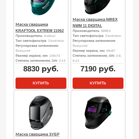
Маска сварщика NIREX
Маска сварщика
NWM 11 DIGITAL
KRAFTOOL EXTREM 11062
Производитель
: NIREX
Производитель
: Kraftool
Тип светофильтра
: Хамелеон
Тип светофильтра
: Хамелеон
Регулировка затемнения
:
Регулировка затемнения
:
Внешняя
Внешняя
Размер экрана, мм
: 98х87
Размер экрана, мм
: 108х74
Степень затемнения, DIN
: 4-8,
Степень затемнения, DIN
: 3-13
9-13
8830
руб.
7190
руб.
КУПИТЬ
КУПИТЬ
Маска сварщика ЗУБР