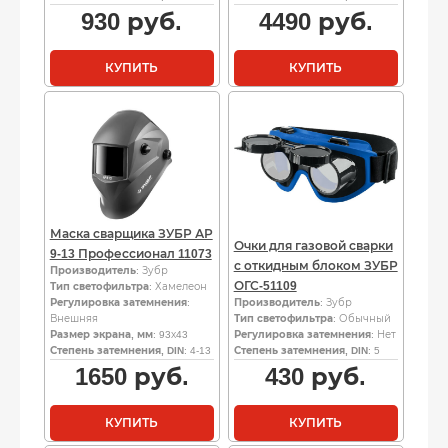
930
руб.
4490
руб.
КУПИТЬ
КУПИТЬ
Маска сварщика ЗУБР АР
Очки для газовой сварки
9-13 Профессионал 11073
с откидным блоком ЗУБР
Производитель
: Зубр
ОГС-51109
Тип светофильтра
: Хамелеон
Регулировка затемнения
:
Производитель
: Зубр
Внешняя
Тип светофильтра
: Обычный
Размер экрана, мм
: 93х43
Регулировка затемнения
: Нет
Степень затемнения, DIN
: 4-13
Степень затемнения, DIN
: 5
1650
руб.
430
руб.
КУПИТЬ
КУПИТЬ