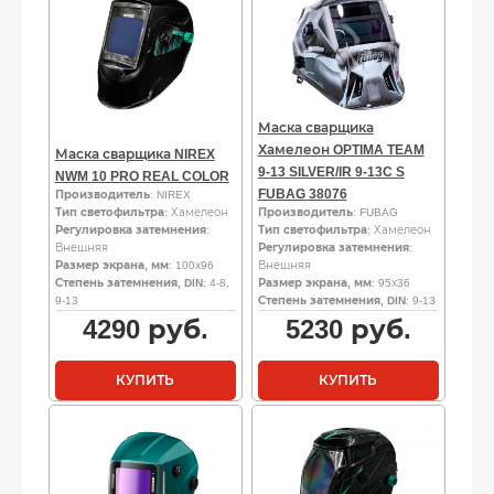
Маска сварщика
Хамелеон OPTIMA TEAM
Маска сварщика NIREX
9-13 SILVER/IR 9-13C S
NWM 10 PRO REAL COLOR
FUBAG 38076
Производитель
: NIREX
Тип светофильтра
: Хамелеон
Производитель
: FUBAG
Регулировка затемнения
:
Тип светофильтра
: Хамелеон
Внешняя
Регулировка затемнения
:
Размер экрана, мм
: 100х96
Внешняя
Степень затемнения, DIN
: 4-8,
Размер экрана, мм
: 95х36
9-13
Степень затемнения, DIN
: 9-13
4290
руб.
5230
руб.
КУПИТЬ
КУПИТЬ