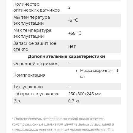
Количество
2
оптических датчиков
Min температура
-5 °С
эксплуатации
Мах температура
+55 °С
эксплуатации
Запасное защитное
нет
стекло
Дополнительные характеристики
Основной штрихкод
–
Маска сварочная – 1
Комплектация
шт
Тип упаковки
–
Габариты в упаковке
250х300х245 мм
Вес
0.7 кг
* Производитель оставляет за собой право вносить
конструкционные изменения, менять внешний вид, цвет и
комплектацию товара, а так же место производства без