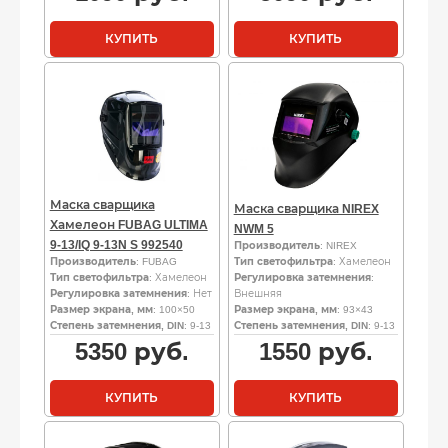
КУПИТЬ
КУПИТЬ
Маска сварщика
Маска сварщика NIREX
Хамелеон FUBAG ULTIMA
NWM 5
9-13/IQ 9-13N S 992540
Производитель
: NIREX
Производитель
: FUBAG
Тип светофильтра
: Хамелеон
Тип светофильтра
: Хамелеон
Регулировка затемнения
:
Регулировка затемнения
: Нет
Внешняя
Размер экрана, мм
: 100×50
Размер экрана, мм
: 93×43
Степень затемнения, DIN
: 9-13
Степень затемнения, DIN
: 9-13
5350
руб.
1550
руб.
КУПИТЬ
КУПИТЬ