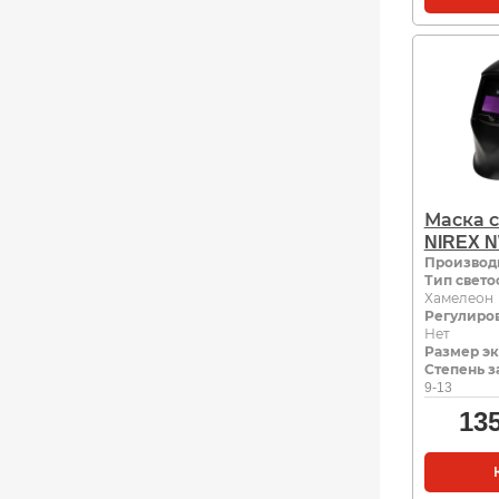
Маска 
NIREX 
Производ
Тип свето
Хамелеон
Регулиро
Нет
Размер эк
Степень з
9-13
13