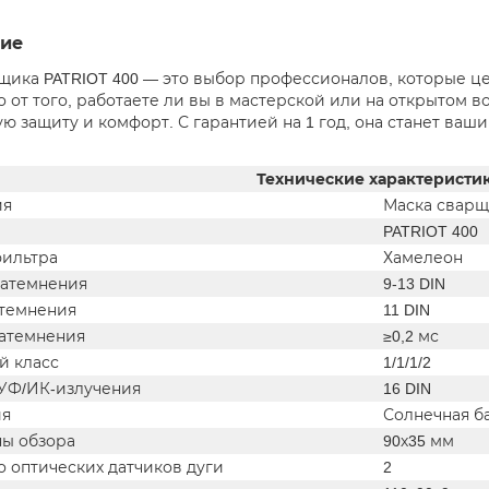
ие
щика PATRIOT 400 — это выбор профессионалов, которые цен
 от того, работаете ли вы в мастерской или на открытом во
ю защиту и комфорт. С гарантией на 1 год, она станет ва
Технические характеристи
ия
Маска сварщ
PATRIOT 400
фильтра
Хамелеон
затемнения
9-13 DIN
атемнения
11 DIN
затемнения
≥0,2 мс
й класс
1/1/1/2
 УФ/ИК-излучения
16 DIN
ия
Солнечная ба
ны обзора
90х35 мм
 оптических датчиков дуги
2