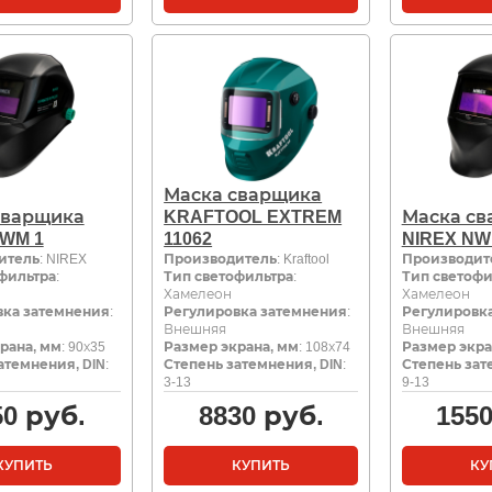
Маска сварщика
сварщика
KRAFTOOL EXTREM
Маска св
NWM 1
11062
NIREX NW
итель
: NIREX
Производитель
: Kraftool
Производит
фильтра
:
Тип светофильтра
:
Тип светофи
Хамелеон
Хамелеон
вка затемнения
:
Регулировка затемнения
:
Регулировк
Внешняя
Внешняя
рана, мм
: 90х35
Размер экрана, мм
: 108х74
Размер экра
атемнения, DIN
:
Степень затемнения, DIN
:
Степень зат
3-13
9-13
50
руб.
8830
руб.
155
КУПИТЬ
КУПИТЬ
КУ