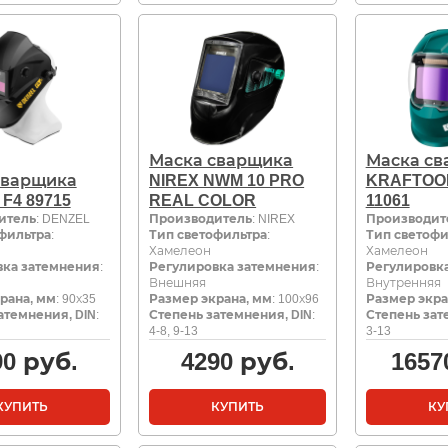
Маска сварщика
Маска св
сварщика
NIREX NWM 10 PRO
KRAFTOOL
F4 89715
REAL COLOR
11061
итель
: DENZEL
Производитель
: NIREX
Производит
фильтра
:
Тип светофильтра
:
Тип светофи
Хамелеон
Хамелеон
вка затемнения
:
Регулировка затемнения
:
Регулировк
Внешняя
Внутренняя
рана, мм
: 90х35
Размер экрана, мм
: 100х96
Размер экра
атемнения, DIN
:
Степень затемнения, DIN
:
Степень зат
4-8, 9-13
3-13
90
руб.
4290
руб.
1657
КУПИТЬ
КУПИТЬ
КУ