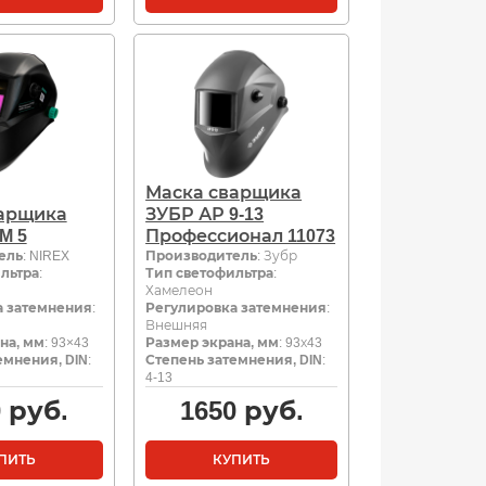
Маска сварщика
арщика
ЗУБР АР 9-13
M 5
Профессионал 11073
ель
: NIREX
Производитель
: Зубр
льтра
:
Тип светофильтра
:
Хамелеон
а затемнения
:
Регулировка затемнения
:
Внешняя
на, мм
: 93×43
Размер экрана, мм
: 93х43
емнения, DIN
:
Степень затемнения, DIN
:
4-13
0
руб.
1650
руб.
ПИТЬ
КУПИТЬ