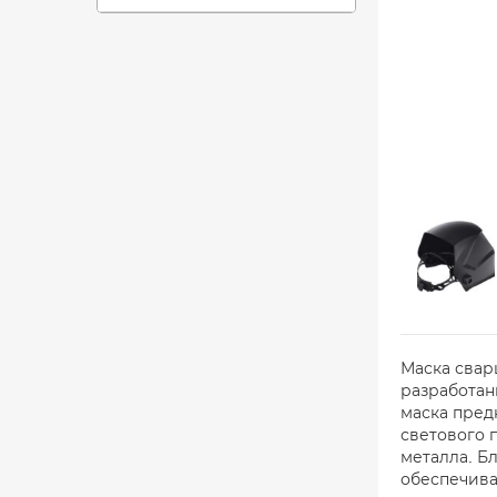
Маска свар
разработан
маска пред
светового 
металла. Б
обеспечива