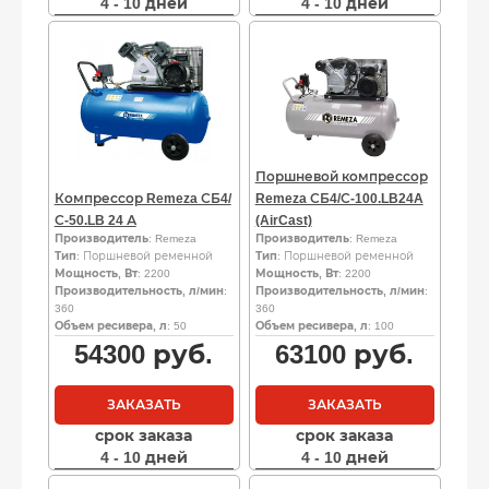
4 - 10 дней
4 - 10 дней
Поршневой компрессор
Компрессор Remeza СБ4/
Remeza СБ4/С-100.LB24A
С-50.LB 24 А
(AirCast)
Производитель
: Remeza
Производитель
: Remeza
Тип
: Поршневой ременной
Тип
: Поршневой ременной
Мощность, Вт
: 2200
Мощность, Вт
: 2200
Производительность, л/мин
:
Производительность, л/мин
:
360
360
Объем ресивера, л
: 50
Объем ресивера, л
: 100
54300
руб.
63100
руб.
ЗАКАЗАТЬ
ЗАКАЗАТЬ
срок заказа
срок заказа
4 - 10 дней
4 - 10 дней