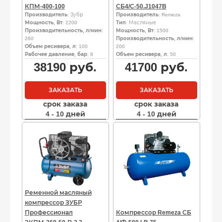
КПМ-400-100
СБ4/С-50.J1047B
Производитель
: Зубр
Производитель
: Remeza
Мощность, Вт
: 2200
Тип
: Масляные
Производительность, л/мин
:
Мощность, Вт
: 1500
260
Производительность, л/мин
:
Объем ресивера, л
: 100
200
Рабочее давление, бар
: 8
Объем ресивера, л
: 50
38190
руб.
41700
руб.
ЗАКАЗАТЬ
ЗАКАЗАТЬ
срок заказа
срок заказа
4 - 10 дней
4 - 10 дней
Ременной масляный
компрессор ЗУБР
Профессионал
Компрессор Remeza СБ