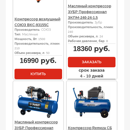
Масляный компрессор
ЗУБР Профессионал
ЗКПМ-240-24-1.5
Компрессор воздушный
Производитель
: Зубр
СОЮЗ ВКС-93155С
Производительность, л/мин
:
Производитель
: СОЮЗ
240
Тип
: Масляные
Объем ресивера, л
: 24
Мощность, Вт
: 1500
Рабочее давление, бар
: 8
Производительность, л/мин
:
18360
руб.
210
Объем ресивера, л
: 50
16990
руб.
ЗАКАЗАТЬ
срок заказа
КУПИТЬ
4 - 10 дней
Масляный компрессор
ЗУБР Профессионал
Компрессор Remeza СБ