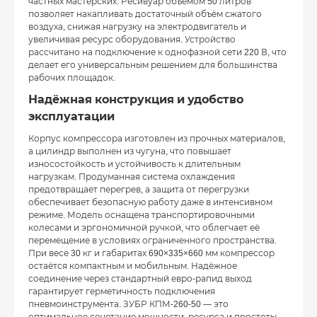
частных мастерских. Ресивуар объёмом 50 литров
позволяет накапливать достаточный объём сжатого
воздуха, снижая нагрузку на электродвигатель и
увеличивая ресурс оборудования. Устройство
рассчитано на подключение к однофазной сети 220 В, что
делает его универсальным решением для большинства
рабочих площадок.
Надёжная конструкция и удобство
эксплуатации
Корпус компрессора изготовлен из прочных материалов,
а цилиндр выполнен из чугуна, что повышает
износостойкость и устойчивость к длительным
нагрузкам. Продуманная система охлаждения
предотвращает перегрев, а защита от перегрузки
обеспечивает безопасную работу даже в интенсивном
режиме. Модель оснащена транспортировочными
колесами и эргономичной ручкой, что облегчает её
перемещение в условиях ограниченного пространства.
При весе 30 кг и габаритах 690×335×660 мм компрессор
остаётся компактным и мобильным. Надёжное
соединение через стандартный евро-рапид выход
гарантирует герметичность подключения
пневмоинструмента. ЗУБР КПМ-260-50 — это
оптимальное сочетание мощности, ресурса и простоты