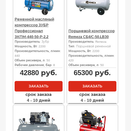
Ременной масляный
компрессор ЗУБР
Профессионал
Поршневой компрессор
ЗКПМ-440-50-Р-2.2
Remeza СБ4/С-50.LB30
Производитель
: Зубр
Производитель
: Remeza
Мощность, Вт
: 2200
Тип
: Поршневой ременной
Производительность, л/мин
:
Мощность, Вт
: 2200
440
Производительность, л/мин
:
Объем ресивера, л
: 50
420
Рабочее давление, бар
: 8
Объем ресивера, л
: 50
42880
руб.
65300
руб.
ЗАКАЗАТЬ
ЗАКАЗАТЬ
срок заказа
срок заказа
4 - 10 дней
4 - 10 дней