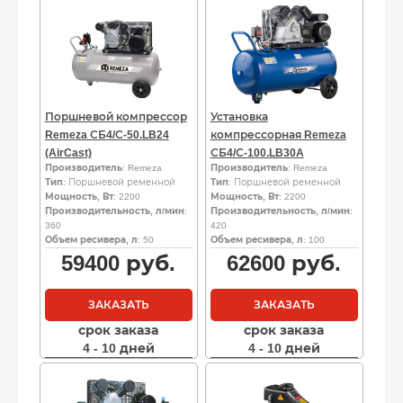
Поршневой компрессор
Установка
Remeza СБ4/С-50.LB24
компрессорная Remeza
(AirCast)
СБ4/С-100.LB30A
Производитель
: Remeza
Производитель
: Remeza
Тип
: Поршневой ременной
Тип
: Поршневой ременной
Мощность, Вт
: 2200
Мощность, Вт
: 2200
Производительность, л/мин
:
Производительность, л/мин
:
360
420
Объем ресивера, л
: 50
Объем ресивера, л
: 100
59400
руб.
62600
руб.
ЗАКАЗАТЬ
ЗАКАЗАТЬ
срок заказа
срок заказа
4 - 10 дней
4 - 10 дней