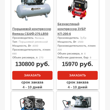
Безмасляный
Поршневой компрессор
компрессор ЗУБР
Remeza СБ4/Ф-270.LB50
КП-200-6
Производитель
: Remeza
Производитель
: Зубр
Тип
: Поршневой ременной
Мощность, Вт
: 1500
Мощность, Вт
: 4000
Производительность, л/мин
:
Производительность, л/мин
:
200
690
Объем ресивера, л
: 6
Объем ресивера, л
: 270
Рабочее давление, бар
: 8
130800
руб.
15970
руб.
ЗАКАЗАТЬ
ЗАКАЗАТЬ
срок заказа
срок заказа
4 - 10 дней
4 - 10 дней