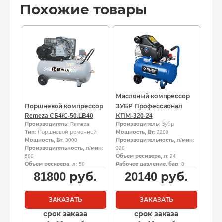
Похожие товары
Масляный компрессор
Поршневой компрессор
ЗУБР Профессионал
Remeza СБ4/С-50.LB40
КПМ-320-24
Производитель
: Remeza
Производитель
: Зубр
Тип
: Поршневой ременной
Мощность, Вт
: 2200
Мощность, Вт
: 3000
Производительность, л/мин
:
Производительность, л/мин
:
320
580
Объем ресивера, л
: 24
Объем ресивера, л
: 50
Рабочее давление, бар
: 8
81800
руб.
20140
руб.
ЗАКАЗАТЬ
ЗАКАЗАТЬ
срок заказа
срок заказа