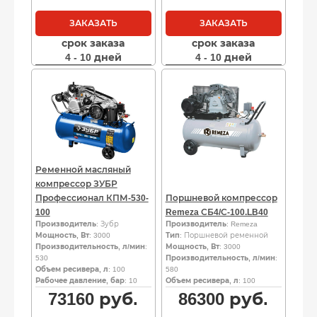
ЗАКАЗАТЬ
ЗАКАЗАТЬ
срок заказа
срок заказа
4 - 10 дней
4 - 10 дней
Ременной масляный
компрессор ЗУБР
Профессионал КПМ-530-
Поршневой компрессор
100
Remeza СБ4/С-100.LB40
Производитель
: Зубр
Производитель
: Remeza
Мощность, Вт
: 3000
Тип
: Поршневой ременной
Производительность, л/мин
:
Мощность, Вт
: 3000
530
Производительность, л/мин
:
Объем ресивера, л
: 100
580
Рабочее давление, бар
: 10
Объем ресивера, л
: 100
73160
руб.
86300
руб.