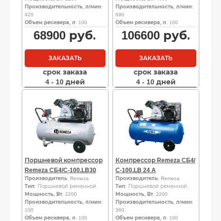
Производительность, л/мин
:
Производительность, л/мин
:
420
690
Объем ресивера, л
: 100
Объем ресивера, л
: 100
68900
руб.
106600
руб.
ЗАКАЗАТЬ
ЗАКАЗАТЬ
срок заказа
срок заказа
4 - 10 дней
4 - 10 дней
Поршневой компрессор
Компрессор Remeza СБ4/
Remeza СБ4/С-100.LB30
С-100.LB 24 A
Производитель
: Remeza
Производитель
: Remeza
Тип
: Поршневой ременной
Тип
: Поршневой ременной
Мощность, Вт
: 2200
Мощность, Вт
: 2200
Производительность, л/мин
:
Производительность, л/мин
:
100
360
Объем ресивера, л
: 100
Объем ресивера, л
: 100