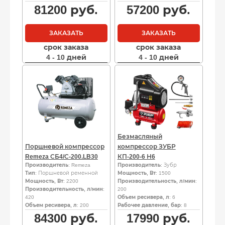
81200
руб.
57200
руб.
ЗАКАЗАТЬ
ЗАКАЗАТЬ
срок заказа
срок заказа
4 - 10 дней
4 - 10 дней
Безмасляный
Поршневой компрессор
компрессор ЗУБР
Remeza СБ4/С-200.LB30
КП-200-6 Н6
Производитель
: Remeza
Производитель
: Зубр
Тип
: Поршневой ременной
Мощность, Вт
: 1500
Мощность, Вт
: 2200
Производительность, л/мин
:
Производительность, л/мин
:
200
420
Объем ресивера, л
: 6
Объем ресивера, л
: 200
Рабочее давление, бар
: 8
84300
руб.
17990
руб.