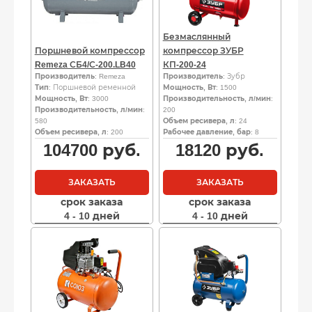
Безмаслянный
Поршневой компрессор
компрессор ЗУБР
Remeza СБ4/С-200.LB40
КП-200-24
Производитель
: Remeza
Производитель
: Зубр
Тип
: Поршневой ременной
Мощность, Вт
: 1500
Мощность, Вт
: 3000
Производительность, л/мин
:
Производительность, л/мин
:
200
580
Объем ресивера, л
: 24
Объем ресивера, л
: 200
Рабочее давление, бар
: 8
104700
руб.
18120
руб.
ЗАКАЗАТЬ
ЗАКАЗАТЬ
срок заказа
срок заказа
4 - 10 дней
4 - 10 дней