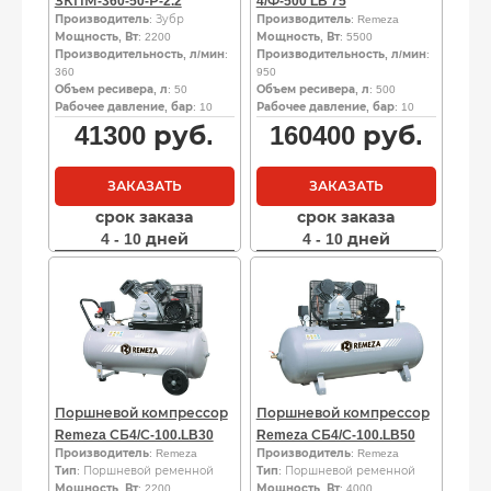
ЗКПМ-360-50-Р-2.2
4/Ф-500 LB 75
Производитель
: Зубр
Производитель
: Remeza
Мощность, Вт
: 2200
Мощность, Вт
: 5500
Производительность, л/мин
:
Производительность, л/мин
:
360
950
Объем ресивера, л
: 50
Объем ресивера, л
: 500
Рабочее давление, бар
: 10
Рабочее давление, бар
: 10
41300
руб.
160400
руб.
ЗАКАЗАТЬ
ЗАКАЗАТЬ
срок заказа
срок заказа
4 - 10 дней
4 - 10 дней
Поршневой компрессор
Поршневой компрессор
Remeza СБ4/С-100.LB30
Remeza СБ4/С-100.LB50
Производитель
: Remeza
Производитель
: Remeza
Тип
: Поршневой ременной
Тип
: Поршневой ременной
Мощность, Вт
: 2200
Мощность, Вт
: 4000