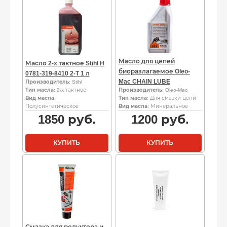
Масло для цепей
Масло 2-х тактное Stihl H
биоразлагаемое Oleo-
0781-319-8410 2-T 1 л
Mac CHAIN LUBE
Производитель
: Stihl
Тип масла
: 2-х тактное
Производитель
: Oleo-Mac
Вид масла
:
Тип масла
: Для смазки цепи
Полусинтетическое
Вид масла
: Минеральное
1850
руб.
1200
руб.
КУПИТЬ
КУПИТЬ
Смазка для редуктора и