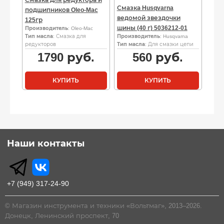
Смазка Husqvarna
подшипников Oleo-Mac
ведомой звездочки
125гр
шины (40 г) 5036212-01
Производитель
: Oleo-Mac
Тип масла
: Смазка для
Производитель
: Husqvarna
редукторов
Тип масла
: Для смазки цепи
1790
руб.
560
руб.
КУПИТЬ
КУПИТЬ
Наши контакты
+7 (949) 317-24-90
© Магазин инструмента и техники «Вольтмаг», 2013–2026.
Донецк, Ленинский проспект, 70