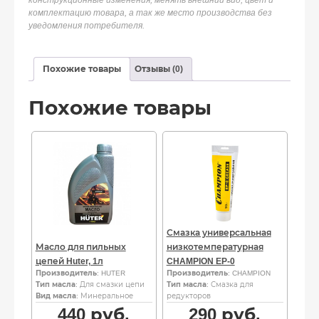
конструкционные изменения, менять внешний вид, цвет и
комплектацию товара, а так же место производства без
уведомления потребителя.
Похожие товары
Отзывы (0)
Похожие товары
Смазка универсальная
Масло для пильных
низкотемпературная
цепей Huter, 1л
CHAMPION EP-0
Производитель
: HUTER
Производитель
: CHAMPION
Тип масла
: Для смазки цепи
Тип масла
: Смазка для
Вид масла
: Минеральное
редукторов
440
руб.
290
руб.