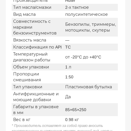
Производитель
Huter
Тип масла/смазки
2-х тактное
Вид масла
полусинтетическое
Совместимость с
Бензопилы, триммеры,
марками
мотоциклы, скутеры
бензоинструментов
Вязкость масла
—
Классификация по API
TC
Температурный
от -20°C до +40°C
диапазон работы
Объем упаковки
1 л
Пропорции
1:50
смешивания
Тип упаковки
Пластиковая бутылка
Антифрикционные и
Да
моющие добавки
Габариты в упаковке
85×65×250
в мм
Вес в кг
0.98 кг
* Производитель оставляет за собой право вносить