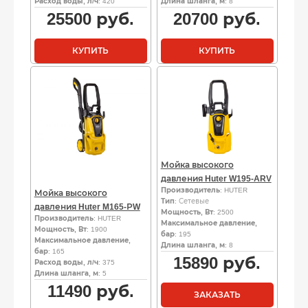
Расход воды, л/ч
: 420
Длина шланга, м
: 8
25500
руб.
20700
руб.
КУПИТЬ
КУПИТЬ
Мойка высокого
давления Huter W195-ARV
Производитель
: HUTER
Мойка высокого
Тип
: Сетевые
давления Huter M165-РW
Мощность, Вт
: 2500
Производитель
: HUTER
Максимальное давление,
Мощность, Вт
: 1900
бар
: 195
Максимальное давление,
Длина шланга, м
: 8
бар
: 165
15890
руб.
Расход воды, л/ч
: 375
Длина шланга, м
: 5
11490
руб.
ЗАКАЗАТЬ