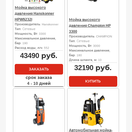
Мойка высокого
давления Hanskonner
HPW9232I
Мойка высокого
Производитель
: Hanskonner
давления Champion HP
Тип
: Сетевые
3300
Мощность, Вт
: 3300
Производитель
: CHAMPION
Максимальное давление,
Тип
: Сетевые
бар
: 190
Мощность, Вт
: 3000
Расход воды, л/ч
: 552
Максимальное давление,
43490
руб.
бар
: 180
Длина шланга, м
: 10
32190
руб.
ЗАКАЗАТЬ
срок заказа
КУПИТЬ
4 - 10 дней
Автомобильная мойка-