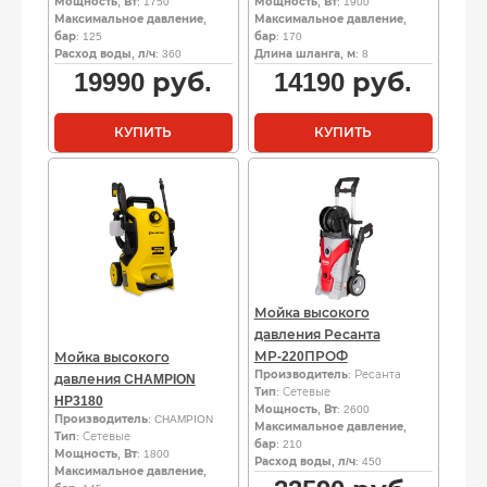
Мощность, Вт
: 1750
Мощность, Вт
: 1900
Максимальное давление,
Максимальное давление,
бар
: 125
бар
: 170
Расход воды, л/ч
: 360
Длина шланга, м
: 8
19990
руб.
14190
руб.
КУПИТЬ
КУПИТЬ
Мойка высокого
давления Ресанта
МР-220ПРОФ
Мойка высокого
Производитель
: Ресанта
давления CHAMPION
Тип
: Сетевые
HP3180
Мощность, Вт
: 2600
Производитель
: CHAMPION
Максимальное давление,
Тип
: Сетевые
бар
: 210
Мощность, Вт
: 1800
Расход воды, л/ч
: 450
Максимальное давление,