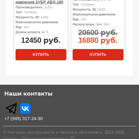
давления ЗУБР АВД-180
Тип
: Сетевые
Производитель
: Зубр
Мощность, Вт
: 2000
Тип
: Сетевые
Максимальное давление,
Мощность, Вт
: 2300
бар
: 150
Максимальное давление,
Расход воды, л/ч
: 360
бар
: 180
Перв
20600
руб.
Длина шланга, м
: 5
цена
Теку
12450
руб.
16880
руб.
сост
цена
20600
16880
КУПИТЬ
КУПИТЬ
руб..
руб..
Наши контакты
+7 (949) 317-24-90
© Магазин инструмента и техники «Вольтмаг», 2013–2026.
Донецк, Ленинский проспект, 70