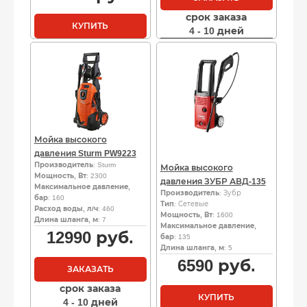
срок заказа
КУПИТЬ
4 - 10 дней
Мойка высокого
давления Sturm PW9223
Производитель
: Sturm
Мойка высокого
Мощность, Вт
: 2300
давления ЗУБР АВД-135
Максимальное давление,
Производитель
: Зубр
бар
: 160
Тип
: Сетевые
Расход воды, л/ч
: 460
Мощность, Вт
: 1600
Длина шланга, м
: 7
Максимальное давление,
12990
руб.
бар
: 135
Длина шланга, м
: 5
6590
руб.
ЗАКАЗАТЬ
срок заказа
КУПИТЬ
4 - 10 дней