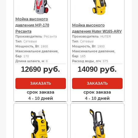
Мойка высокого
давления МР-170
Мойка высокого
Ресанта
давления Huter W165-ARV
Производитель
: Ресанта
Производитель
: HUTER
Тип
: Сетевые
Тип
: Сетевые
Мощность, Вт
: 1900
Мощность, Вт
: 1900
Максимальное давление,
Максимальное давление,
бар
: 170
бар
: 165
Длина шланга, м
: 8
Расход воды, л/ч
: 375
12690
руб.
14090
руб.
ЗАКАЗАТЬ
ЗАКАЗАТЬ
срок заказа
срок заказа
4 - 10 дней
4 - 10 дней