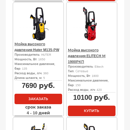
Мойка высокого
давления Huter M135-РW
Мойка высокого
Производитель
: HUTER
давления ELITECH М
Мощность, Вт
: 1650
1900РКП
Максимальное давление,
Производитель
: Elitech
бар
: 135
Тип
: Сетевые
Расход воды, л/ч
: 360
Мощность, Вт
: 1800
Длина шланга, м
: 5
Максимальное давление,
7690
руб.
бар
: 150
Расход воды, л/ч
: 420
10100
руб.
ЗАКАЗАТЬ
срок заказа
КУПИТЬ
4 - 10 дней