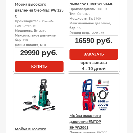
пылесос Huter W150-MF
Мойка высокого
Производитель
: HUTER
давления Oleo-Mac PW 125
Тип
: Сетевые
C
Мощность, Вт
: 1700
Производитель
: Oleo-Mac
Максимальное давление,
Тип
: Сетевые
бар
: 150
Мощность, Вт
: 2350
Расход воды, л/ч
: 365
Максимальное давление,
16590
руб.
бар
: 150
Длина шланга, м
: 8
29990
руб.
ЗАКАЗАТЬ
срок заказа
КУПИТЬ
4 - 10 дней
Мойка высокого
давления EMTOP
EHPW2001
Мойка высокого
Производитель
: EMTOP