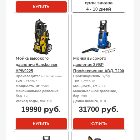
срок заказа
КУПИТЬ
4 - 10 дней
Мойка высокого
Мойка высокого
давления Hanskonner
давления ЗУБР
HPW9225
Профессионал АВД-П200
Производитель
: Hanskonner
Производитель
: Зубр
Тип
: Сетевые
Тип
: Сетевые
Мощность, Вт
: 2500
Мощность, Вт
: 2600
Максимальное давление,
Максимальное давление,
бар
: 190
бар
: 200
Расход воды, л/ч
: 450
Длина шланга, м
: 8
19990
руб.
31700
руб.
КУПИТЬ
КУПИТЬ