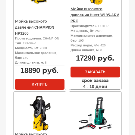
Мойка высокого
давления Huter W195-ARV
PRO
Мойка высокого
Производитель
: HUTER
давления CHAMPION
Мощность, Вт
: 2500
HP3200
Максимальное давление,
Производитель
: CHAMPION
бар
: 195
Тип
: Сетевые
Расход воды, л/ч
: 420
Мощность, Вт
: 2000
Длина шланга, м
: 8
Максимальное давление,
17290
руб.
бар
: 140
Длина шланга, м
: 8
18890
руб.
ЗАКАЗАТЬ
срок заказа
КУПИТЬ
4 - 10 дней
Мойка высокого