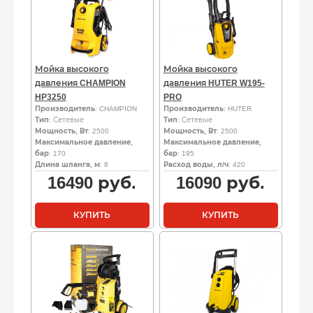
Мойка высокого
Мойка высокого
давления CHAMPION
давления HUTER W195-
HP3250
PRO
Производитель
: CHAMPION
Производитель
: HUTER
Тип
: Сетевые
Тип
: Сетевые
Мощность, Вт
: 2500
Мощность, Вт
: 2500
Максимальное давление,
Максимальное давление,
бар
: 170
бар
: 195
Длина шланга, м
: 8
Расход воды, л/ч
: 420
16490
руб.
16090
руб.
КУПИТЬ
КУПИТЬ