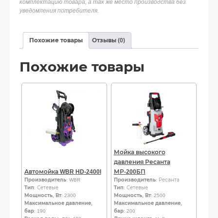
комплектацию товара, а так же место производства без
уведомления потребителя.
Похожие товары
Отзывы (0)
Похожие товары
Мойка высокого
давления Ресанта
Автомойка WBR HD-2400I
МР-200БП
Производитель
: WBR
Производитель
: Ресанта
Тип
: Сетевые
Тип
: Сетевые
Мощность, Вт
: 2300
Мощность, Вт
: 2500
Максимальное давление,
Максимальное давление,
бар
: 190
бар
: 200