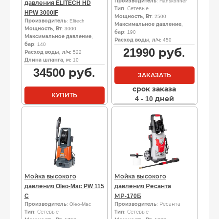
Производитель
: Hanskonner
давления ELITECH HD
Тип
: Сетевые
HPW 3000IF
Мощность, Вт
: 2500
Производитель
: Elitech
Максимальное давление,
Мощность, Вт
: 3000
бар
: 190
Максимальное давление,
Расход воды, л/ч
: 450
бар
: 140
21990
руб.
Расход воды, л/ч
: 522
Длина шланга, м
: 10
34500
руб.
ЗАКАЗАТЬ
срок заказа
КУПИТЬ
4 - 10 дней
Мойка высокого
Мойка высокого
давления Oleo-Mac PW 115
давления Ресанта
C
МР-170Б
Производитель
: Oleo-Mac
Производитель
: Ресанта
Тип
: Сетевые
Тип
: Сетевые