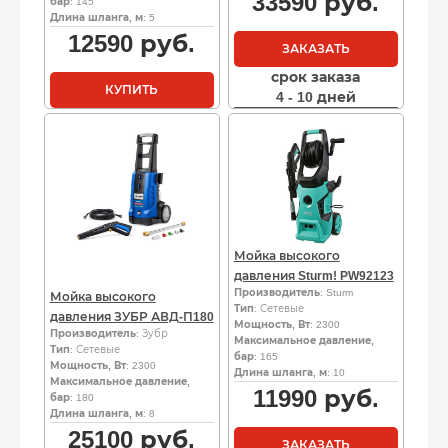
33590
руб.
бар
: 145
Длина шланга, м
: 5
12590
руб.
ЗАКАЗАТЬ
срок заказа
КУПИТЬ
4 - 10 дней
Мойка высокого
давления Sturm! PW92123
Производитель
: Sturm
Мойка высокого
Тип
: Сетевые
давления ЗУБР АВД-П180
Мощность, Вт
: 2300
Производитель
: Зубр
Максимальное давление,
Тип
: Сетевые
бар
: 165
Мощность, Вт
: 2300
Длина шланга, м
: 10
Максимальное давление,
11990
руб.
бар
: 180
Длина шланга, м
: 8
25100
руб.
ЗАКАЗАТЬ