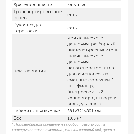
Хранение шланга
катушка
Транспортировочные
есть
колёса
Рукоятка для
есть
переноски
мойка высокого
давления, разборный
пистолет-распылитель,
шланг высокого
давления,
пеногенератор, игла
Комплектация
для очистки сопла,
сменные форсунки 2
шт., фильтр,
быстросъёмный
коннектор для подачи
воды, упаковка
Габариты в упаковке
381×321×861 мм
Вес
19,5 кг
* Производитель оставляет за собой право вносить
конструкционные изменения, менять внешний вид, цвет и