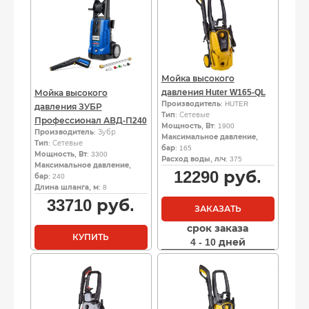
Мойка высокого
давления Huter W165-QL
Мойка высокого
Производитель
: HUTER
давления ЗУБР
Тип
: Сетевые
Профессионал АВД-П240
Мощность, Вт
: 1900
Производитель
: Зубр
Максимальное давление,
Тип
: Сетевые
бар
: 165
Мощность, Вт
: 3300
Расход воды, л/ч
: 375
Максимальное давление,
12290
руб.
бар
: 240
Длина шланга, м
: 8
33710
руб.
ЗАКАЗАТЬ
срок заказа
КУПИТЬ
4 - 10 дней