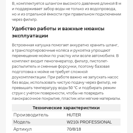
В, комплектуется шлангом высокого давления длиной 8 м
и поддерживает забор воды не только из водопровода,
но и из отдельной ёмкости при правильном подключении
через фильтр.
Удобство работы и важные нюансы
эксплуатации
Встроенная катушка помогает аккуратно хранить шланг,
а транспортировочные колёса и рукоятка упрощают
перемещение мойки по участку или возле автомобиля. В
комплект входит пеногенератор, фильтр, пистолет-
распылитель и сменные форсунки, поэтому базовая
подготовка к мойке не требует сложной
доукомплектации. При работе важно не запускать насос
без воды, использовать чистую подачу через фильтр, не
превышать температуру воды 50 °C и подбирать режим
струи с учётом поверхности, чтобы не повредить
лакокрасочное покрытие, пластик или мягкие материалы.
Технические характеристики
Производитель
HUTER
Модель
W210i PROFESSIONAL
Артикул
70/8/18