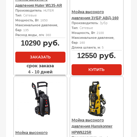
давления Huter W135-AR
Производитель
: HUTER
Мойка высокого
Тип
: Сетевые
давления ЗУБР АВД-160
Мощность, Вт
: 1650
Производитель
: Зубр
Максимальное давление,
Тип
: Сетевые
бар
: 135
Мощность, Вт
: 2100
Расход воды, л/ч
: 360
Максимальное давление,
10290
руб.
бар
: 160
Длина шланга, м
: 5
12550
руб.
ЗАКАЗАТЬ
срок заказа
КУПИТЬ
4 - 10 дней
Мойка высокого
давления Hanskonner
HPW9225R
Мойка высокого