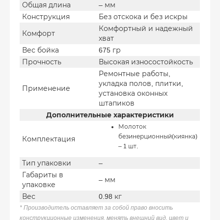
Общая длина
– мм
Конструкция
Без отскока и без искры
Комфортный и надежный
Комфорт
хват
Вес бойка
675 гр
Прочность
Высокая износостойкость
Ремонтные работы,
укладка полов, плитки,
Применение
установка оконных
штапиков
Дополнительные характеристики
Молоток
безинерционный(киянка)
Комплектация
– 1 шт.
Тип упаковки
–
Габариты в
– мм
упаковке
Вес
0.98 кг
*
Производитель оставляет за собой право вносить
конструкционные изменения, менять внешний вид, цвет и