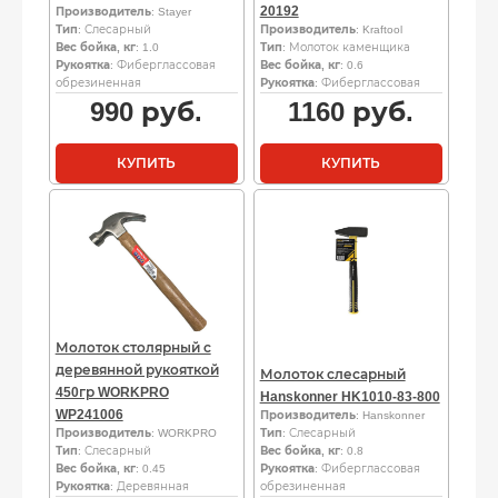
20192
Производитель
: Stayer
Тип
: Слесарный
Производитель
: Kraftool
Вес бойка, кг
: 1.0
Тип
: Молоток каменщика
Рукоятка
: Фиберглассовая
Вес бойка, кг
: 0.6
обрезиненная
Рукоятка
: Фиберглассовая
990
руб.
1160
руб.
КУПИТЬ
КУПИТЬ
Молоток столярный с
деревянной рукояткой
Молоток слесарный
450гр WORKPRO
Hanskonner HK1010-83-800
WP241006
Производитель
: Hanskonner
Производитель
: WORKPRO
Тип
: Слесарный
Тип
: Слесарный
Вес бойка, кг
: 0.8
Вес бойка, кг
: 0.45
Рукоятка
: Фиберглассовая
Рукоятка
: Деревянная
обрезиненная