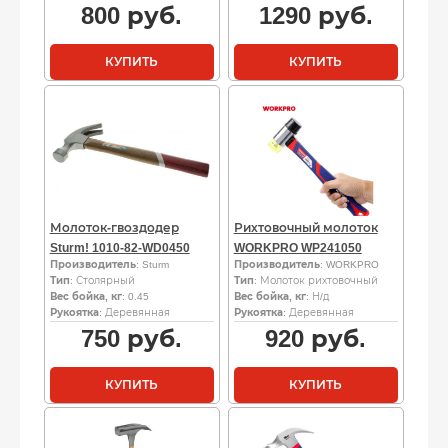
800
руб.
1290
руб.
КУПИТЬ
КУПИТЬ
Молоток-гвоздодер
Рихтовочный молоток
Sturm! 1010-82-WD0450
WORKPRO WP241050
Производитель
: Sturm
Производитель
: WORKPRO
Тип
: Столярный
Тип
: Молоток рихтовочный
Вес бойка, кг
: 0.45
Вес бойка, кг
: Н/д
Рукоятка
: Деревянная
Рукоятка
: Деревянная
750
руб.
920
руб.
КУПИТЬ
КУПИТЬ