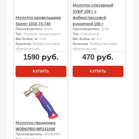
Молоток слесарный
ЗУБР 100 г с
Молоток кровельщика
фиберглассовой
Sturm! 1010-74-740
рукояткой 100 г
Производитель
: Sturm
Производитель
: Зубр
Тип
: Молоток кровельщика
Тип
: Слесарный
Вес бойка, кг
: 0.68
Вес бойка, кг
: 0.1
Рукоятка
: Фиберглассовая
Рукоятка
: Фиберглассовая
обрезиненная
обрезиненная
1590
руб.
470
руб.
КУПИТЬ
КУПИТЬ
Молоток-гвоздодер
WORKPRO WP241008
Производитель
: WORKPRO