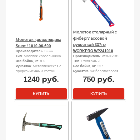
Молоток столярный с
фиберглассовой
Молоток кровельщика
рукояткой 337гр
Sturm! 1010-06-600
WORKPRO WP241010
Производитель
: Sturm
Тип
: Молоток кровельщика
Производитель
: WORKPRO
Вес бойка, кг
: 0.6
Тип
: Столярный
Рукоятка
: Металлическая с
Вес бойка, кг
: 337
прорезиненным хватом
Рукоятка
: Фиберглассовая
1240
руб.
750
руб.
КУПИТЬ
КУПИТЬ