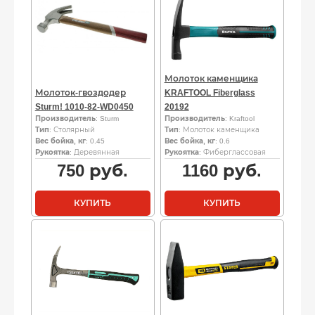
Молоток каменщика
Молоток-гвоздодер
KRAFTOOL Fiberglass
Sturm! 1010-82-WD0450
20192
Производитель
: Sturm
Производитель
: Kraftool
Тип
: Столярный
Тип
: Молоток каменщика
Вес бойка, кг
: 0.45
Вес бойка, кг
: 0.6
Рукоятка
: Деревянная
Рукоятка
: Фиберглассовая
750
руб.
1160
руб.
КУПИТЬ
КУПИТЬ