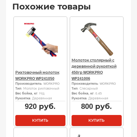
Похожие товары
Молоток столярный с
деревянной рукояткой
Рихтовочный молоток
450гр WORKPRO
WORKPRO WP241050
WP241006
Производитель
: WORKPRO
Производитель
: WORKPRO
Тип
: Молоток рихтовочный
Тип
: Слесарный
Вес бойка, кг
: Н/д
Вес бойка, кг
: 0.45
Рукоятка
: Деревянная
Рукоятка
: Деревянная
920
руб.
800
руб.
КУПИТЬ
КУПИТЬ