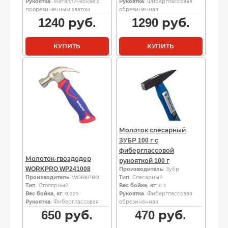
Рукоятка
: Металлическая с
Рукоятка
: Фиберглассовая
прорезиненным хватом
обрезиненная
1240
руб.
1290
руб.
КУПИТЬ
КУПИТЬ
Молоток слесарный
ЗУБР 100 г с
фиберглассовой
Молоток-гвоздодер
рукояткой 100 г
WORKPRO WP241008
Производитель
: Зубр
Производитель
: WORKPRO
Тип
: Слесарный
Тип
: Столярный
Вес бойка, кг
: 0.1
Вес бойка, кг
: 0,225
Рукоятка
: Фиберглассовая
Рукоятка
: Фиберглассовая
обрезиненная
650
руб.
470
руб.