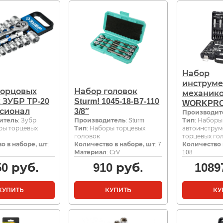
Набор
инструме
торцовых
Набор головок
механик
 ЗУБР ТР-20
Sturm! 1045-18-B7-110
WORKPRO
сионал
3/8″
Производит
итель
: Зубр
Производитель
: Sturm
Тип
: Наборы
ры торцевых
Тип
: Наборы торцевых
автоинструм
головок
торцевых го
о в наборе, шт
:
Количество в наборе, шт
: 7
Количество 
Материал
: CrV
108
50
руб.
910
руб.
1089
КУПИТЬ
КУПИТЬ
КУ