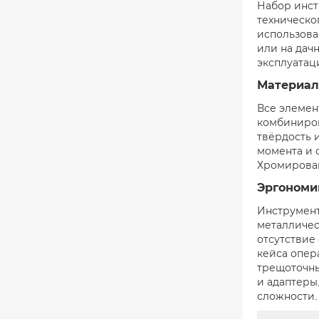
Набор инст
техническо
использова
или на дач
эксплуатац
Материал
Все элемен
комбиниров
твёрдость 
момента и 
Хромирован
Эргономи
Инструмент
металличес
отсутствие
кейса опер
трещоточны
и адаптеры
сложности.