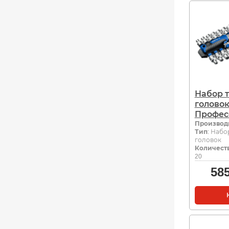
Набор 
головок
Профес
Производ
Тип
: Набо
головок
Количеств
20
58