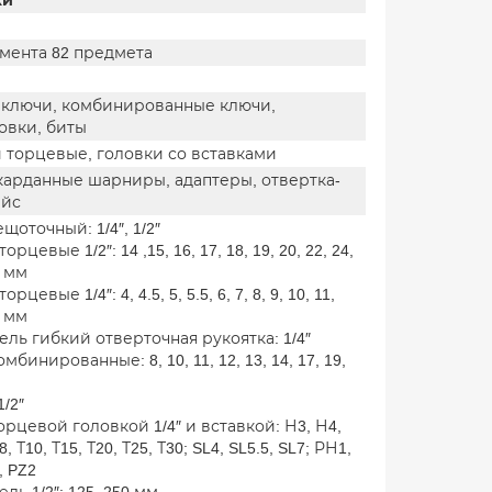
ки
мента 82 предмета
ключи, комбинированные ключи,
овки, биты
и торцевые, головки со вставками
карданные шарниры, адаптеры, отвертка-
ейс
щоточный: 1/4″, 1/2″
орцевые 1/2″: 14 ,15, 16, 17, 18, 19, 20, 22, 24,
2 мм
рцевые 1/4″: 4, 4.5, 5, 5.5, 6, 7, 8, 9, 10, 11,
4 мм
ль гибкий отверточная рукоятка: 1/4″
бинированные: 8, 10, 11, 12, 13, 14, 17, 19,
1/2″
орцевой головкой 1/4″ и вставкой: Н3, Н4,
8, Т10, Т15, Т20, Т25, Т30; SL4, SL5.5, SL7; РН1,
, PZ2