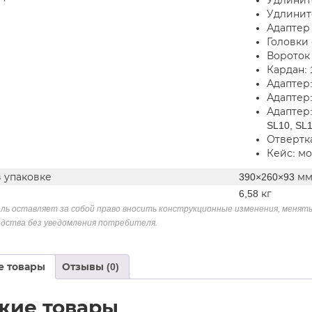
Удлините
Удлините
Адаптер 
Головки 
Вороток 
Кардан: 
Адаптер: 
Адаптер: 
Адаптер: 
SL10, SL
Отвертка
Кейс: м
в упаковке
390×260×93 м
6,58 кг
ль оставляет за собой право вносить конструкционные изменения, менять
дства без уведомления потребителя.
е товары
Отзывы (0)
жие товары