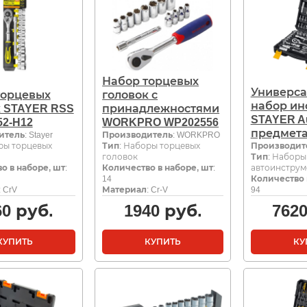
Набор торцевых
Универс
торцевых
головок с
набор ин
к STAYER RSS
принадлежностями
STAYER Au
52-H12
WORKPRO WP202556
предмета
итель
: Stayer
Производитель
: WORKPRO
ры торцевых
Тип
: Наборы торцевых
Производит
головок
Тип
: Наборы
о в наборе, шт
:
Количество в наборе, шт
:
автоинструм
14
Количество 
: CrV
Материал
: Cr-V
94
60
руб.
1940
руб.
762
КУПИТЬ
КУПИТЬ
КУ