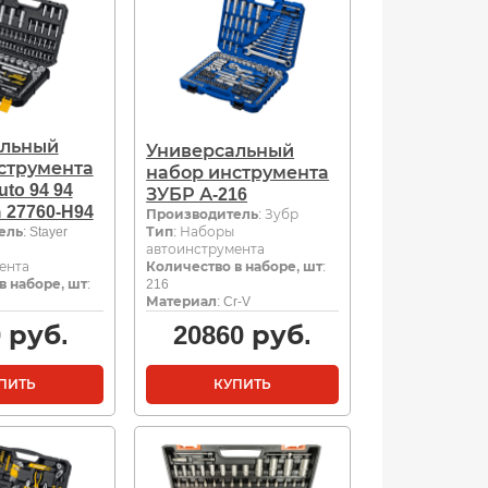
альный
Универсальный
струмента
набор инструмента
to 94 94
ЗУБР А-216
 27760-H94
Производитель
: Зубр
ель
: Stayer
Тип
: Наборы
автоинструмента
ента
Количество в наборе, шт
:
в наборе, шт
:
216
Материал
: Cr-V
0
руб.
20860
руб.
ПИТЬ
КУПИТЬ