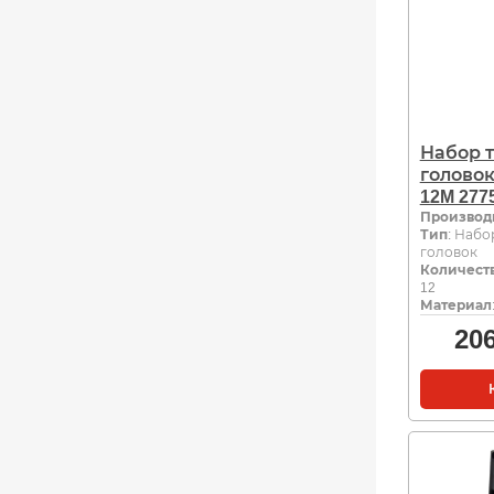
Набор 
голово
12M 277
Производ
Тип
: Набо
головок
Количеств
12
Материал
20