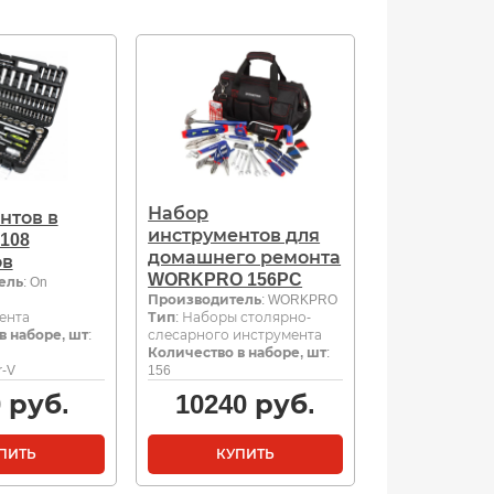
Набор
нтов в
инструментов для
108
домашнего ремонта
ов
WORKPRO 156PC
ель
: On
Производитель
: WORKPRO
ента
Тип
: Наборы столярно-
в наборе, шт
:
слесарного инструмента
Количество в наборе, шт
:
r-V
156
0
руб.
10240
руб.
ПИТЬ
КУПИТЬ