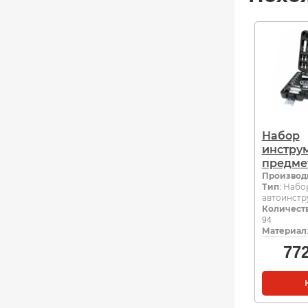
Набор
инструм
предме
Производ
Тип
: Набо
автоинстр
Количеств
94
Материал
77