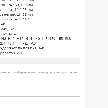
ль 1/2″: 125, 250 мм
ль 1/4″: 50, 100 мм
для бит 1/4″: 25 мм
свечные: 16, 21 мм
Т-образный: 1/4″
1/4″
3/8″, 1/2″
1/2″, 5/16″
Н8, Н10, Н12, Н14; Т40, Т45, Т50, Т55; SL8,
12; РН3, РН4; PZ3, PZ4
-держатель для бит: 1/4″
орозостойкий
м
 внешний вид, цвет и комплектацию товара, а так же