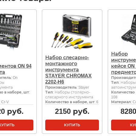
Набор
Набор слесарно-
инструме
монтажного
ентов ON 94
кейсе ON 
инструмента
та
предмет
STAYER CHROMAX
итель
: On
Производит
2202-H6
ры
Тип
: Наборы
умента
Производитель
: Stayer
автоинструм
о в наборе, шт
:
Тип
: Наборы столярно-
Количество 
слесарного инструмента
108
: Cr-V
Количество в наборе, шт
: 6
Материал
: C
20
руб.
2150
руб.
828
КУПИТЬ
КУПИТЬ
КУ