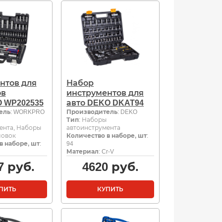
нтов для
Набор
ов
инструментов для
 WP202535
авто DEKO DKAT94
ель
: WORKPRO
Производитель
: DEKO
Тип
: Наборы
ента, Наборы
автоинструмента
ловок
Количество в наборе, шт
:
в наборе, шт
:
94
Материал
: Cr-V
7
руб.
4620
руб.
ПИТЬ
КУПИТЬ