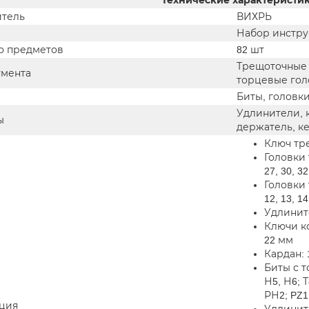
Технические характеристи
тель
ВИХРЬ
Набор инстру
о предметов
82 шт
Трещоточные 
умента
торцевые гол
Биты, головк
Удлинители, 
ы
держатель, к
Ключ тре
Головки т
27, 30, 3
Головки то
12, 13, 1
Удлините
Ключи ком
22 мм
Кардан: 
Биты с т
Н5, Н6; Т
РН2; PZ1
ция