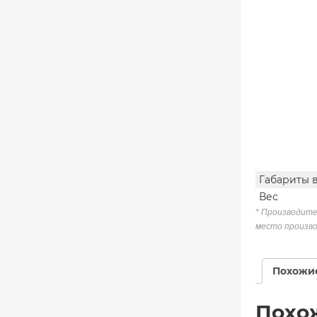
Габариты 
Вес
* Производите
место произво
Похожи
Похо