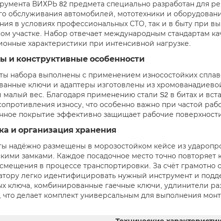
румента ВИХРЬ 82 предмета специально разработан для ре
го обслуживания автомобилей, мототехники и оборудовани
ния в условиях профессиональных СТО, так и в быту при 
ном участке. Набор отвечает международным стандартам ка
ионные характеристики при интенсивной нагрузке.
ы и конструктивные особенности
ты набора выполнены с применением износостойких сплаво
анные ключи и адаптеры изготовлены из хромованадиевой 
и малый вес. Благодаря применению стали S2 в битах и вст
сопротивления износу, что особенно важно при частой ра
ное покрытие эффективно защищает рабочие поверхности
ка и организация хранения
ы надёжно размещены в морозостойком кейсе из ударопро
кими замками. Каждое посадочное место точно повторяет к
 смещения в процессе транспортировки. За счёт грамотно
атору легко идентифицировать нужный инструмент и подде
х ключа, комбинированные гаечные ключи, удлинители ра
, что делает комплект универсальным для выполнения мо