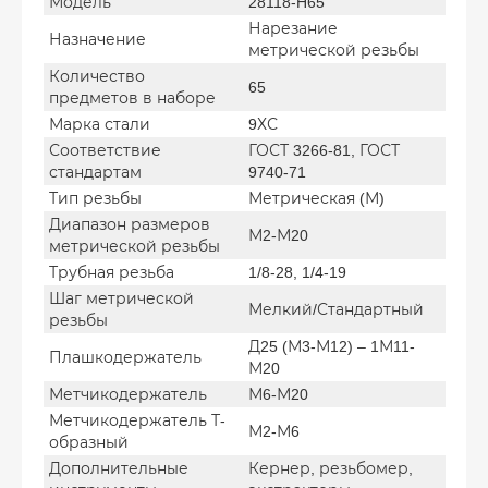
Модель
28118-H65
Нарезание
Назначение
метрической резьбы
Количество
65
предметов в наборе
Марка стали
9ХС
Соответствие
ГОСТ 3266-81, ГОСТ
стандартам
9740-71
Тип резьбы
Метрическая (М)
Диапазон размеров
М2-М20
метрической резьбы
Трубная резьба
1/8-28, 1/4-19
Шаг метрической
Мелкий/Стандартный
резьбы
Д25 (М3-М12) – 1М11-
Плашкодержатель
М20
Метчикодержатель
М6-М20
Метчикодержатель Т-
М2-М6
образный
Дополнительные
Кернер, резьбомер,