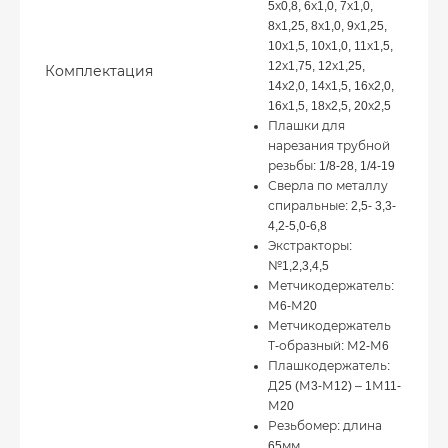
5х0,8, 6х1,0, 7х1,0,
8х1,25, 8х1,0, 9х1,25,
10х1,5, 10х1,0, 11х1,5,
12х1,75, 12х1,25,
Комплектация
14х2,0, 14х1,5, 16х2,0,
16х1,5, 18х2,5, 20х2,5
Плашки для
нарезания трубной
резьбы: 1/8-28, 1/4-19
Сверла по металлу
спиральные: 2,5- 3,3-
4,2-5,0-6,8
Экстракторы:
№1,2,3,4,5
Метчикодержатель:
М6-М20
Метчикодержатель
Т-образный: М2-М6
Плашкодержатель:
Д25 (М3-М12) – 1М11-
М20
Резьбомер: длина
65мм