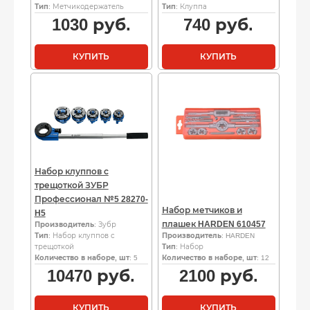
Тип
: Метчикодержатель
Тип
: Клуппа
1030
руб.
740
руб.
КУПИТЬ
КУПИТЬ
Набор клуппов с
трещоткой ЗУБР
Профессионал №5 28270-
Набор метчиков и
H5
плашек HARDEN 610457
Производитель
: Зубр
Тип
: Набор клуппов с
Производитель
: HARDEN
трещоткой
Тип
: Набор
Количество в наборе, шт
: 5
Количество в наборе, шт
: 12
10470
руб.
2100
руб.
КУПИТЬ
КУПИТЬ