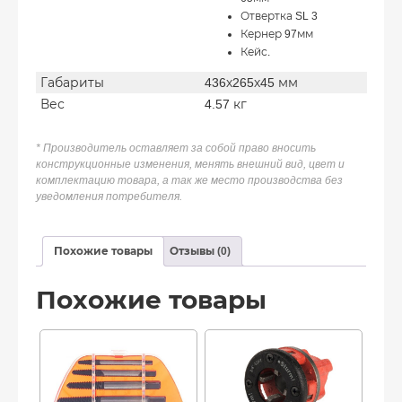
Отвертка SL 3
Кернер 97мм
Кейс.
Габариты
436х265х45 мм
Вес
4.57 кг
* Производитель оставляет за собой право вносить
конструкционные изменения, менять внешний вид, цвет и
комплектацию товара, а так же место производства без
уведомления потребителя.
Похожие товары
Отзывы (0)
Похожие товары