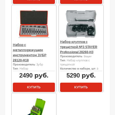
Набор клуппов с
Набор с
трещоткой №3 STAYER
металлорежущим
Professional 28260-H3
инструментом ЗУБР
Производитель
: Stayer
28120-H18
Тип
: Набор клуппов с
Производитель
: Зубр
трещоткой
Тип
: Набор
Количество в наборе, шт
: 3
2490
руб.
5290
руб.
КУПИТЬ
КУПИТЬ