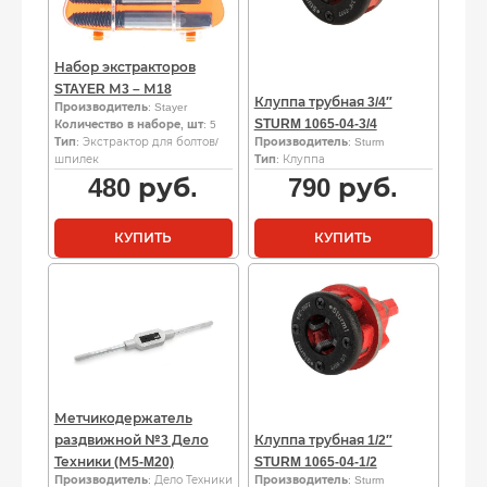
Набор экстракторов
STAYER М3 – М18
Клуппа трубная 3/4″
Производитель
: Stayer
STURM 1065-04-3/4
Количество в наборе, шт
: 5
Тип
: Экстрактор для болтов/
Производитель
: Sturm
шпилек
Тип
: Клуппа
480
руб.
790
руб.
КУПИТЬ
КУПИТЬ
Метчикодержатель
раздвижной №3 Дело
Клуппа трубная 1/2″
Техники (М5-M20)
STURM 1065-04-1/2
Производитель
: Дело Техники
Производитель
: Sturm