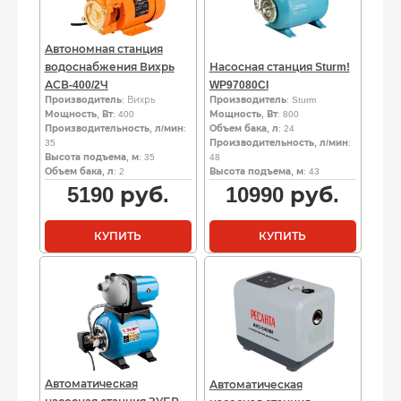
Автономная станция
водоснабжения Вихрь
Насосная станция Sturm!
АСВ-400/2Ч
WP97080CI
Производитель
: Вихрь
Производитель
: Sturm
Мощность, Вт
: 400
Мощность, Вт
: 800
Производительность, л/мин
:
Объем бака, л
: 24
35
Производительность, л/мин
:
Высота подъема, м
: 35
48
Объем бака, л
: 2
Высота подъема, м
: 43
5190
руб.
10990
руб.
КУПИТЬ
КУПИТЬ
Автоматическая
Автоматическая