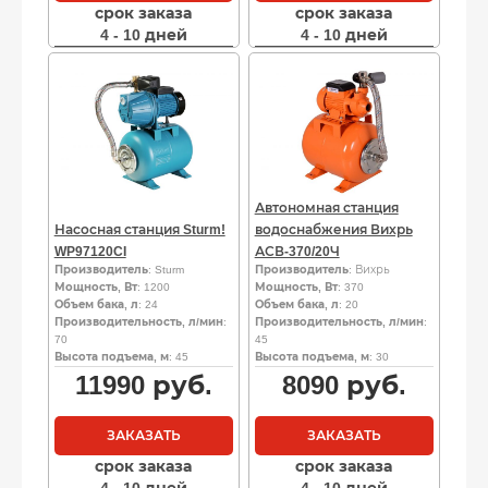
срок заказа
срок заказа
4 - 10 дней
4 - 10 дней
Автономная станция
Насосная станция Sturm!
водоснабжения Вихрь
WP97120CI
АСВ-370/20Ч
Производитель
: Sturm
Производитель
: Вихрь
Мощность, Вт
: 1200
Мощность, Вт
: 370
Объем бака, л
: 24
Объем бака, л
: 20
Производительность, л/мин
:
Производительность, л/мин
:
70
45
Высота подъема, м
: 45
Высота подъема, м
: 30
11990
руб.
8090
руб.
ЗАКАЗАТЬ
ЗАКАЗАТЬ
срок заказа
срок заказа