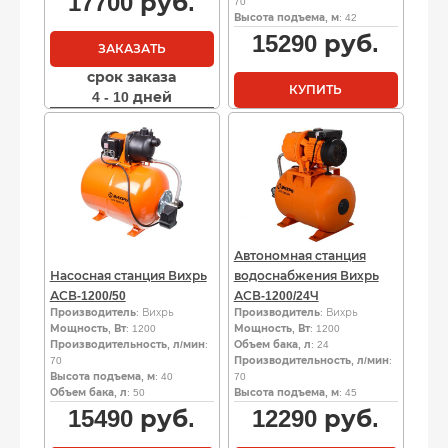
17700
руб.
70
Высота подъема, м
: 42
15290
руб.
ЗАКАЗАТЬ
срок заказа
КУПИТЬ
4 - 10 дней
Автономная станция
Насосная станция Вихрь
водоснабжения Вихрь
АСВ-1200/50
АСВ-1200/24Ч
Производитель
: Вихрь
Производитель
: Вихрь
Мощность, Вт
: 1200
Мощность, Вт
: 1200
Производительность, л/мин
:
Объем бака, л
: 24
70
Производительность, л/мин
:
Высота подъема, м
: 40
70
Объем бака, л
: 50
Высота подъема, м
: 45
15490
руб.
12290
руб.