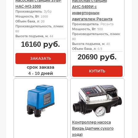
насосная станция ЗУБР
насосная станция
НАС-М3-1000
АНС-5400И с
Производитель
: Зубр
инверторным
Мощность, Вт
: 1000
двигателем Ресанта
Объем бака, л
: 20
Производитель
: Ресанта
Производительность, л/мин
:
Мощность, Вт
: 500
60
Производительность, л/мин
:
Высота подъема, м
: 44
90
16160
руб.
Высота подъема, м
: 40
Объем бака, л
: 0.5
20690
руб.
ЗАКАЗАТЬ
срок заказа
КУПИТЬ
4 - 10 дней
Контроллер насоса
Вихрь (датчик сухого
хода)