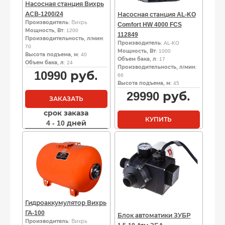
Насосная станция Вихрь
АСВ-1200/24
Насосная станция AL-KO
Производитель
: Вихрь
Comfort HW 4000 FCS
Мощность, Вт
: 1200
112849
Производительность, л/мин
:
Производитель
: AL-KO
70
Мощность, Вт
: 1000
Высота подъема, м
: 40
Объем бака, л
: 17
Объем бака, л
: 24
Производительность, л/мин
:
10990
руб.
66
Высота подъема, м
: 45
29990
руб.
ЗАКАЗАТЬ
срок заказа
КУПИТЬ
4 - 10 дней
Гидроаккумулятор Вихрь
ГА-100
Блок автоматики ЗУБР
Производитель
: Вихрь