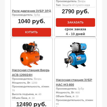
Производитель
: Вихрь
Тип
: Защита от сухого хода
2790
руб.
Реле давления ЗУБР ЗРД
Производитель
: Зубр
1040
руб.
ЗАКАЗАТЬ
срок заказа
КУПИТЬ
4 - 10 дней
Насосная станция Вихрь
АСВ-1200/24Н
Производитель
: Вихрь
Насосная станция ЗУБР
Мощность, Вт
: 1200
НАС-М3-800
Производительность, л/мин
:
Производитель
: Зубр
70
Мощность, Вт
: 800
Высота подъема, м
: 40
Объем бака, л
: 20
Объем бака, л
: 24
Производительность, л/мин
:
12490
руб.
55