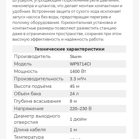
штуцером, упрощающим подключение реле давления,
манометра и шлангов, что делает монтаж компактным и
удобным. Встроенная защита от сухого хода исключает
запуск насоса без воды, предотвращая перегрев и
поломку оборудования. Горизонтальная установка и
компактные размеры позволяют разместить станцию
даже в ограниченном пространстве, сохраняя при этом
высокую эффективность и надёжность работы.
Технические характеристики
Производитель
Sturm
Модель
WP9714CI
Мощность
1400 Вт
Производительность
3.3 м³/ч
Высота подъёма
45 м
Объём бака
24 л
Глубина всасывания
8 м
Напряжение
220–230 В
Диаметр выходного
1 дюйм
отверстия
Длина кабеля
1 м
Температура