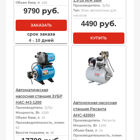
1.5-10 Атм ЗБА
Объем бака, л
: 100
Производитель
: Зубр
9790
руб.
Тип
: Блок автоматики для
насосов
4490
руб.
ЗАКАЗАТЬ
срок заказа
КУПИТЬ
4 - 10 дней
Автоматическая
насосная станция ЗУБР
НАС-М3-1200
Автономная насосная
Производитель
: Зубр
станция Ресанта
Мощность, Вт
: 1200
АНС-4200Н
Объем бака, л
: 20
Производитель
: Ресанта
Производительность, л/мин
:
Мощность, Вт
: 1200
63
Объем бака, л
: 24
Высота подъема, м
: 46
Производительность, л/мин
: