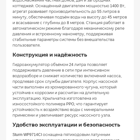
водоснабжения частных домов, дач и загородных
коттеджей. Оснащённый двигателем мощностью 1400 Вт,
агрегат развивает производительность до 55 литров в
минуту, обеспечивая подъём воды на высоту до 45 метров
и всасывание с глубины до 8 метров. Станция работает в
автоматическом режиме благодаря механическому реле
давления и встроенному манометру, поддерживая
стабильные параметры системы без вмешательства
пользователя.
Конструкция и надёжность
Гидроаккумулятор объёмом 24 литра позволяет
поддерживать давление в сети при интенсивном
водоразборе и снижает количество включений насоса,
продлевая срок службы двигателя. Корпус насосной
части выполнен из хромированного чугуна, который
устойчив к коррозии и рассчитан на длительную
эксплуатацию. Крыльчатка изготовлена из
износостойкого полимера PPO, что гарантирует
устойчивость к воздействию воды с минеральными
примесями и увеличивает ресурс насосного узла.
Удобство эксплуатации и безопасность
Sturm WP9714CI оснащена пятиходовым латунным