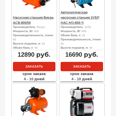
Автоматическая
Насосная станция Вихрь
насосная станция ЗУБР
АСВ-800/50
НАС-М3-800-Ч
Производитель
: Вихрь
Производитель
: Зубр
Мощность, Вт
: 800
Мощность, Вт
: 800
Производительность, л/мин
:
Объем бака, л
: 20
60
Производительность, л/мин
:
Высота подъема, м
: 40
55
Объем бака, л
: 50
Высота подъема, м
: 40
12890
руб.
16690
руб.
ЗАКАЗАТЬ
ЗАКАЗАТЬ
срок заказа
срок заказа
4 - 10 дней
4 - 10 дней