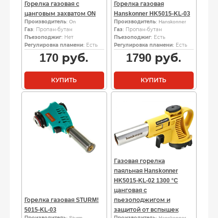
Горелка газовая с
Горелка газовая
цанговым захватом ON
Hanskonner HK5015-KL-03
Производитель
: On
Производитель
: Hanskonner
Газ
: Пропан-бутан
Газ
: Пропан-бутан
Пъезоподжиг
: Нет
Пъезоподжиг
: Есть
Регулировка пламени
: Есть
Регулировка пламени
: Есть
170
руб.
1790
руб.
КУПИТЬ
КУПИТЬ
Газовая горелка
паяльная Hanskonner
HK5015-KL-02 1300 °C
цанговая с
Горелка газовая STURM!
пьезоподжигом и
5015-KL-03
защитой от вспышек
Производитель
: Sturm
Производитель
: Hanskonner