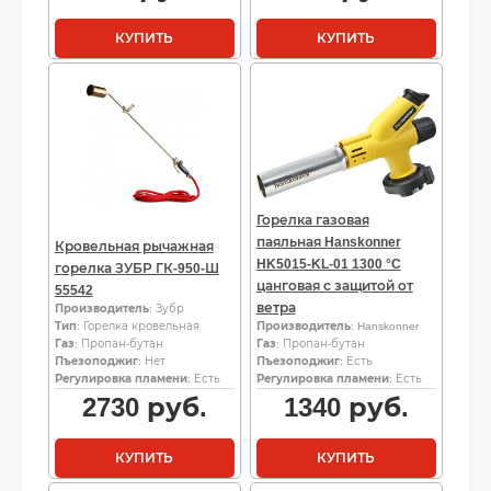
КУПИТЬ
КУПИТЬ
Горелка газовая
паяльная Hanskonner
Кровельная рычажная
HK5015-KL-01 1300 °C
горелка ЗУБР ГК-950-Ш
цанговая с защитой от
55542
ветра
Производитель
: Зубр
Тип
: Горелка кровельная
Производитель
: Hanskonner
Газ
: Пропан-бутан
Газ
: Пропан-бутан
Пъезоподжиг
: Нет
Пъезоподжиг
: Есть
Регулировка пламени
: Есть
Регулировка пламени
: Есть
2730
руб.
1340
руб.
КУПИТЬ
КУПИТЬ