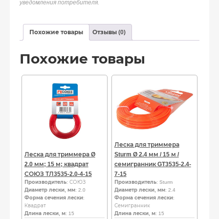
уведомления потребителя.
Похожие товары
Отзывы (0)
Похожие товары
Леска для триммера
Леска для триммера Ø
Sturm Ø 2.4 мм / 15 м /
2.0 мм; 15 м; квадрат
семигранник GT3535-2.4-
СОЮЗ ТЛ3535-2.0-4-15
7-15
Производитель
: СОЮЗ
Производитель
: Sturm
Диаметр лески, мм
: 2.0
Диаметр лески, мм
: 2.4
Форма сечения лески
:
Форма сечения лески
:
Квадрат
Семигранник
Длина лески, м
: 15
Длина лески, м
: 15