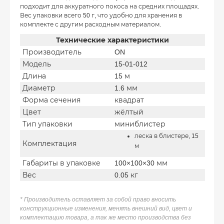
подходит для аккуратного покоса на средних площадях.
Вес упаковки всего 50 г, что удобно для хранения в
комплекте с другим расходным материалом.
Технические характеристики
Производитель
ON
Модель
15-01-012
Длина
15 м
Диаметр
1.6 мм
Форма сечения
квадрат
Цвет
жёлтый
Тип упаковки
миниблистер
леска в блистере, 15
Комплектация
м
Габариты в упаковке
100×100×30 мм
Вес
0.05 кг
* Производитель оставляет за собой право вносить
конструкционные изменения, менять внешний вид, цвет и
комплектацию товара, а так же место производства без