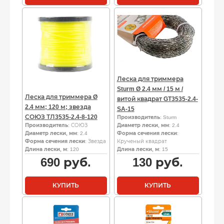
Леска для триммера
Sturm Ø 2.4 мм / 15 м /
Леска для триммера Ø
витой квадрат GT3535-2.4-
2.4 мм; 120 м; звезда
SA-15
СОЮЗ ТЛ3535-2.4-8-120
Производитель
: Sturm
Производитель
: СОЮЗ
Диаметр лески, мм
: 2.4
Диаметр лески, мм
: 2.4
Форма сечения лески
:
Форма сечения лески
: Звезда
Крученый квадрат
Длина лески, м
: 120
Длина лески, м
: 15
690
руб.
130
руб.
КУПИТЬ
КУПИТЬ