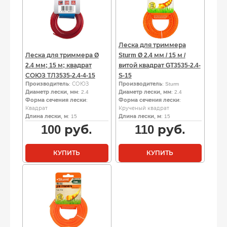
Леска для триммера
Леска для триммера Ø
Sturm Ø 2.4 мм / 15 м /
2.4 мм; 15 м; квадрат
витой квадрат GT3535-2.4-
СОЮЗ ТЛ3535-2.4-4-15
S-15
Производитель
: СОЮЗ
Производитель
: Sturm
Диаметр лески, мм
: 2.4
Диаметр лески, мм
: 2.4
Форма сечения лески
:
Форма сечения лески
:
Квадрат
Крученый квадрат
Длина лески, м
: 15
Длина лески, м
: 15
100
руб.
110
руб.
КУПИТЬ
КУПИТЬ