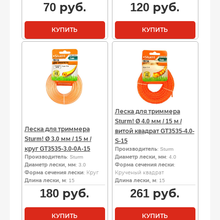
70
руб.
120
руб.
КУПИТЬ
КУПИТЬ
Леска для триммера
Sturm! Ø 4.0 мм / 15 м /
Леска для триммера
витой квадрат GT3535-4.0-
Sturm! Ø 3.0 мм / 15 м /
S-15
круг GT3535-3.0-0A-15
Производитель
: Sturm
Производитель
: Sturm
Диаметр лески, мм
: 4.0
Диаметр лески, мм
: 3.0
Форма сечения лески
:
Форма сечения лески
: Круг
Крученый квадрат
Длина лески, м
: 15
Длина лески, м
: 15
180
руб.
261
руб.
КУПИТЬ
КУПИТЬ