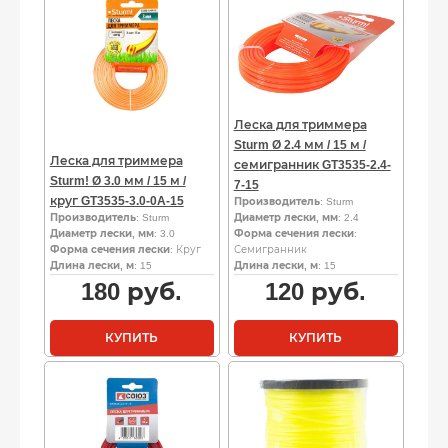
Леска для триммера
Sturm Ø 2.4 мм / 15 м /
Леска для триммера
семигранник GT3535-2.4-
Sturm! Ø 3.0 мм / 15 м /
7-15
круг GT3535-3.0-0A-15
Производитель
: Sturm
Производитель
: Sturm
Диаметр лески, мм
: 2.4
Диаметр лески, мм
: 3.0
Форма сечения лески
:
Форма сечения лески
: Круг
Семигранник
Длина лески, м
: 15
Длина лески, м
: 15
180
руб.
120
руб.
КУПИТЬ
КУПИТЬ