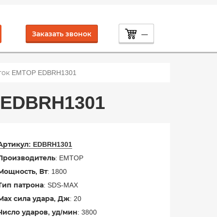
Заказать звонок
—
ок EMTOP EDBRH1301
EDBRH1301
Артикул:
EDBRH1301
Производитель
: EMTOP
Мощность, Вт
: 1800
Тип патрона
: SDS-MAX
Мах сила удара, Дж
: 20
Число ударов, уд/мин
: 3800