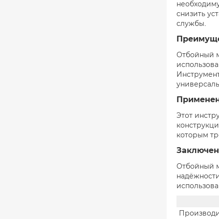
необходиму
снизить ус
службы.
Преимуще
Отбойный м
использова
Инструмент
универсаль
Примене
Этот инстр
конструкци
которым тр
Заключен
Отбойный м
надёжности
использова
Производи