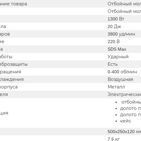
ние товара
Отбойный мол
Отбойный мо
ть
1300 Вт
сила
20 Дж
аров
3800 уд/мин
ние
220 В
она
SDS Max
 работы
Ударный
иброзащиты
Есть
 вращения
0-400 об/мин
охлаждения
Воздушная
л корпуса
Металл
теля
Электрическ
отбойный
долото п
ция
долото п
кейс
иты
500x250x120 м
7.5 кг