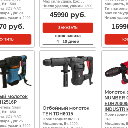
Мах сила удара, Дж
: 55
 Вт
: 1500
Мощность, В
Число ударов, уд/мин
: 1300
на
: SDS-MAX
Тип патрона
45990
руб.
удара, Дж
: 20
Мах сила уд
ров, уд/мин
: 2400
Число ударо
70
руб.
1699
ЗАКАЗАТЬ
срок заказа
КУПИТЬ
КУ
4 - 10 дней
Молоток 
ый молоток
NUMBER 
DH2516P
EDH2000/5
итель
: Sturm
Отбойный молоток
INDUSTRI
 Вт
: 1650
TEH TDH6015
Производит
на
: SDS-MAX
Производитель
: TEH
ONE
удара, Дж
: 25
Мощность, Вт
: 1200
Мощность, В
ров, уд/мин
: 3600