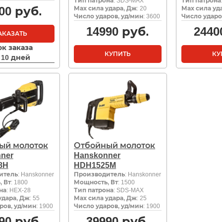
Тип патрона
: SDS-MAX
Тип патрона
00
руб.
Мах сила удара, Дж
: 20
Мах сила уд
Число ударов, уд/мин
: 3600
Число ударо
14990
руб.
2440
АКАЗАТЬ
ок заказа
КУПИТЬ
КУ
- 10 дней
ый молоток
Отбойный молоток
ner
Hanskonner
8H
HDH1525M
итель
: Hanskonner
Производитель
: Hanskonner
 Вт
: 1800
Мощность, Вт
: 1500
на
: HEX-28
Тип патрона
: SDS-MAX
удара, Дж
: 55
Мах сила удара, Дж
: 25
ров, уд/мин
: 1900
Число ударов, уд/мин
: 1900
90
руб.
39990
руб.