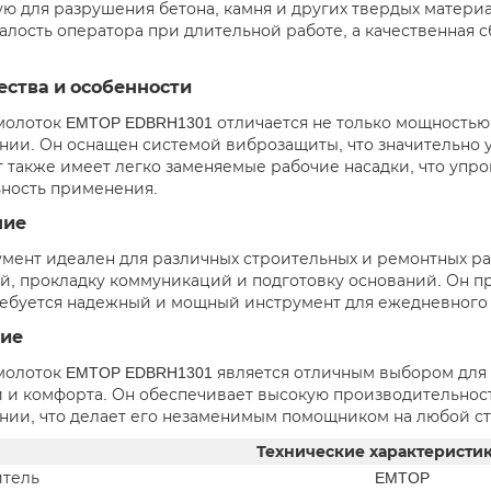
ю для разрушения бетона, камня и других твердых матери
талость оператора при длительной работе, а качественная 
ства и особенности
олоток EMTOP EDBRH1301 отличается не только мощностью 
нии. Он оснащен системой виброзащиты, что значительно у
 также имеет легко заменяемые рабочие насадки, что упр
ность применения.
ние
умент идеален для различных строительных и ремонтных ра
й, прокладку коммуникаций и подготовку оснований. Он п
ебуется надежный и мощный инструмент для ежедневного 
ие
олоток EMTOP EDBRH1301 является отличным выбором для т
 и комфорта. Он обеспечивает высокую производительность
нии, что делает его незаменимым помощником на любой с
Технические характеристи
тель
EMTOP