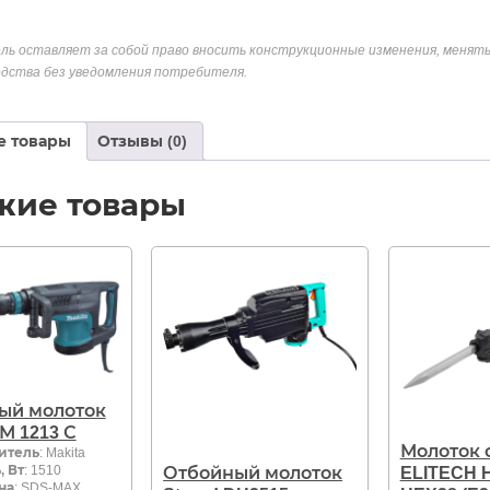
ль оставляет за собой право вносить конструкционные изменения, менять
дства без уведомления потребителя.
е товары
Отзывы (0)
жие товары
ый молоток
НМ 1213 С
Молоток 
итель
: Makita
 Вт
: 1510
Отбойный молоток
ELITECH 
на
: SDS-MAX