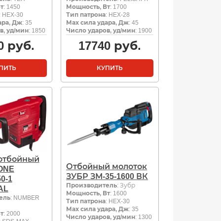
т
: 1450
Мощность, Вт
: 1700
: HEX-30
Тип патрона
: HEX-28
ара, Дж
: 35
Мах сила удара, Дж
: 45
в, уд/мин
: 1850
Число ударов, уд/мин
: 1900
0
руб.
17740
руб.
ПИТЬ
КУПИТЬ
отбойный
Отбойный молоток
ONE
ЗУБР ЗМ-35-1600 ВК
0-1
Производитель
: Зубр
AL
Мощность, Вт
: 1600
ель
: NUMBER
Тип патрона
: HEX-30
Мах сила удара, Дж
: 35
т
: 2000
Число ударов, уд/мин
: 1300