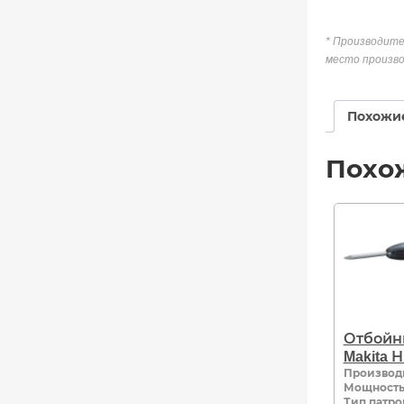
* Производите
место произво
Похожи
Похо
Отбойн
Makita 
Производ
Мощность,
Тип патро