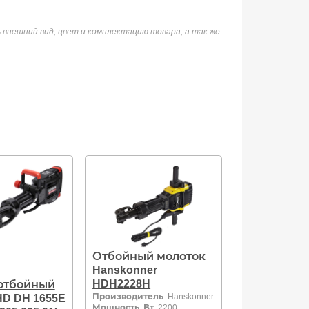
 внешний вид, цвет и комплектацию товара, а так же
Отбойный молоток
Hanskonner
HDH2228H
отбойный
Производитель
: Hanskonner
HD DH 1655E
Мощность, Вт
: 2200