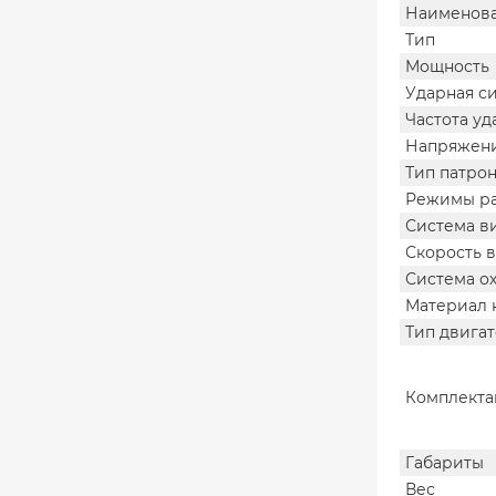
Наименова
Тип
Мощнос
Ударная 
Частота уд
Напряже
Тип патр
Режимы
Система в
Скорость
Система 
Материа
Тип двига
Комплекта
Габар
Вес