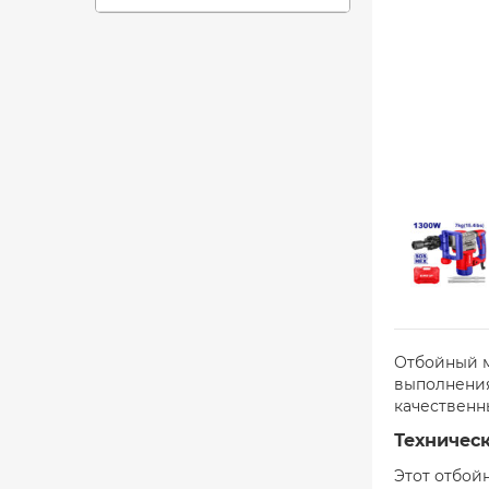
Отбойный м
выполнения
качественн
Техничес
Этот отбой