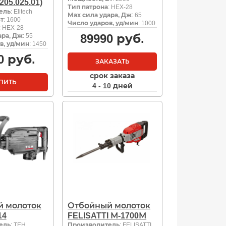
205.025.01)
Тип патрона
: HEX-28
ель
: Elitech
Мах сила удара, Дж
: 65
т
: 1600
Число ударов, уд/мин
: 1000
: HEX-28
89990
руб.
ара, Дж
: 55
в, уд/мин
: 1450
0
руб.
ЗАКАЗАТЬ
срок заказа
ПИТЬ
4 - 10 дней
 молоток
Отбойный молоток
14
FELISATTI М-1700М
ель
: TEH
Производитель
: FELISATTI