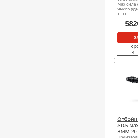
Мах сила 
Число уда
1900
582
З
ср
4 
Отбойн
SDS-Ma
ЗММ-20-
Производ