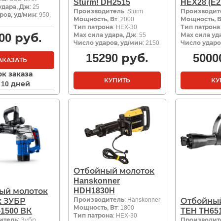
Sturm! DH2515
HEX28 (E2
удара, Дж
: 25
Производитель
: Sturm
Производит
ров, уд/мин
: 950,
Мощность, Вт
: 2000
Мощность, В
Тип патрона
: HEX-30
Тип патрона
00
руб.
Мах сила удара, Дж
: 55
Мах сила уд
Число ударов, уд/мин
: 2150
Число ударо
15290
руб.
5000
АКАЗАТЬ
ок заказа
КУПИТЬ
КУ
- 10 дней
Отбойный молоток
Hanskonner
HDH1830H
ый молоток
Производитель
: Hanskonner
x ЗУБР
Отбойный
Мощность, Вт
: 1800
1500 ВК
TEH TH65
Тип патрона
: HEX-30
итель
: Зубр
Производит