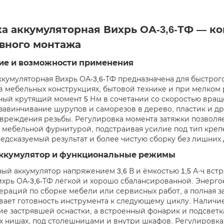
ка аккумуляторная Вихрь ОА-3,6-ТФ — 
вного монтажа
ие и возможности применения
ккумуляторная Вихрь ОА-3,6-ТФ предназначена для быстро
в мебельных конструкциях, бытовой технике и при мелком 
ый крутящий момент 5 Нм в сочетании со скоростью враще
завинчивание шурупов и саморезов в дерево, пластик и д
вреждения резьбы. Регулировка момента затяжки позволяе
 мебельной фурнитурой, подстраивая усилие под тип крепе
редсказуемый результат и более чистую сборку без лишних
аккумулятор и функциональные режимы
ый аккумулятор напряжением 3,6 В и ёмкостью 1,5 А·ч встр
ихрь ОА-3,6-ТФ лёгкой и хорошо сбалансированной. Энерго
ераций по сборке мебели или сервисных работ, а полная зар
вает готовность инструмента к следующему циклу. Налич
ие застрявшей оснастки, а встроенный фонарик и подсветк
 нишах, под столешницами и внутри шкафов. Регулировка 