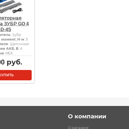
ляторная
а ЗУБР GO 4
SD-4S
итель
: Зубр
 момент, Н·м
: 5
теля
: Щеточный
ие АКБ, В
: 4
на
: HEX
00
руб.
КУПИТЬ
О компании
О магазине