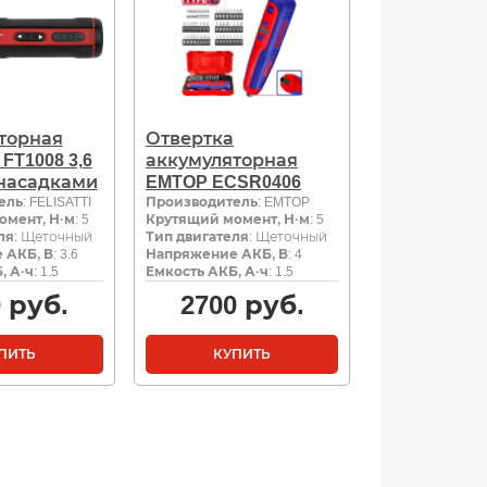
торная
Отвертка
 FT1008 3,6
аккумуляторная
 насадками
EMTOP ECSR0406
ель
: FELISATTI
Производитель
: EMTOP
омент, Н·м
: 5
Крутящий момент, Н·м
: 5
ля
: Щеточный
Тип двигателя
: Щеточный
 АКБ, В
: 3.6
Напряжение АКБ, В
: 4
, А·ч
: 1.5
Емкость АКБ, А·ч
: 1.5
0
руб.
2700
руб.
ПИТЬ
КУПИТЬ