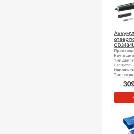
Аккуму
отвертк
CD3404
Производ
Крутящий
Тип двига
Бесщеточ
Напряжен
Тип патро
30