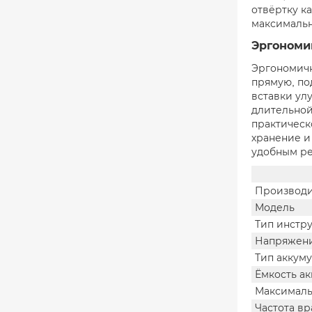
отвёртку к
максимальн
Эргономи
Эргономичн
прямую, по
вставки ул
длительной 
практическ
хранение и
удобным ре
Производи
Модель
Тип инстр
Напряжени
Тип аккум
Ёмкость а
Максималь
Частота в