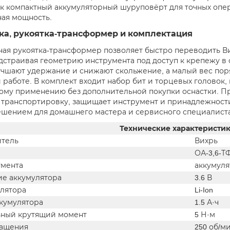
ак компактный аккумуляторный шуруповёрт для точных опер
ая мощность.
ка, рукоятка-трансформер и комплектация
ая рукоятка-трансформер позволяет быстро переводить Ви
дстраивая геометрию инструмента под доступ к крепежу в
учшают удержание и снижают скольжение, а малый вес поряд
работе. В комплект входит набор бит и торцевых головок, 
ому применению без дополнительной покупки оснастки. П
 транспортировку, защищает инструмент и принадлежности
шением для домашнего мастера и сервисного специалиста
Технические характеристи
тель
Вихрь
ОА-3,6-Т
умента
аккумуля
е аккумулятора
3.6 В
улятора
Li-Ion
ккумулятора
1.5 А·ч
ный крутящий момент
5 Н·м
ращения
250 об/м