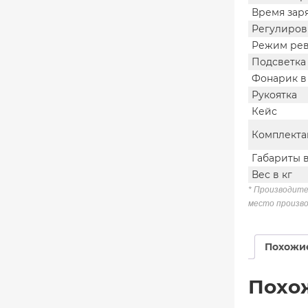
Время зар
Регулиров
Режим ре
Подсветка
Фонарик в
Рукоятка
Кейс
Комплекта
Габариты в
Вес в кг
* Производите
место произво
Похожи
Похо