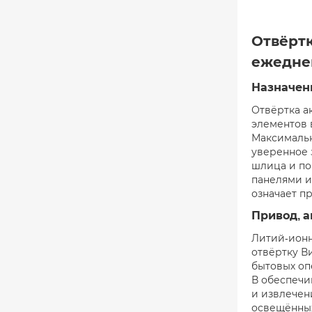
Отвёрт
ежедне
Назначен
Отвёртка а
элементов 
Максимальн
уверенное 
шлица и по
панелями и
означает п
Привод, 
Литий-ионн
отвёртку В
бытовых оп
В обеспечи
и извлечен
освещённых