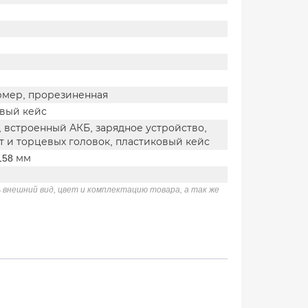
рмер, прорезиненная
вый кейс
, встроенный АКБ, зарядное устройство,
т и торцевых головок, пластиковый кейс
158 мм
 внешний вид, цвет и комплектацию товара, а так же