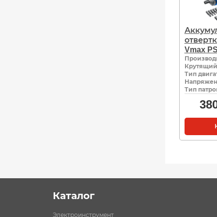
Аккуму
отвертк
Vmax P
Производ
Крутящий
Тип двига
Напряжен
Тип патро
38
Каталог
Электроинструмент