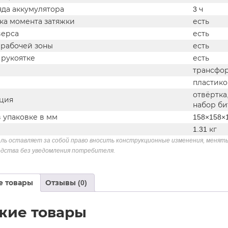
яда аккумулятора
3 ч
ка момента затяжки
есть
верса
есть
 рабочей зоны
есть
 рукоятке
есть
трансфо
пластико
отвёртка
ция
набор би
 упаковке в мм
158×158×
1.31 кг
ль оставляет за собой право вносить конструкционные изменения, менять
дства без уведомления потребителя.
е товары
Отзывы (0)
жие товары