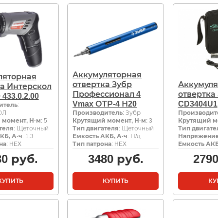
Аккумуляторная
ляторная
отвертка Зубр
Аккумуля
а Интерскол
Профессионал 4
отвертка 
433.0.2.00
Vmax ОТР-4 Н20
CD3404U1
итель
:
ОЛ
Производитель
: Зубр
Производит
 момент, Н·м
: 5
Крутящий момент, Н·м
: 3
Крутящий м
теля
: Щеточный
Тип двигателя
: Щеточный
Тип двигате
КБ, А·ч
: 1.3
Емкость АКБ, А·ч
: Н/д
Напряжение
на
: HEX
Тип патрона
: HEX
Емкость АКБ
30
руб.
3480
руб.
279
КУПИТЬ
КУПИТЬ
КУ