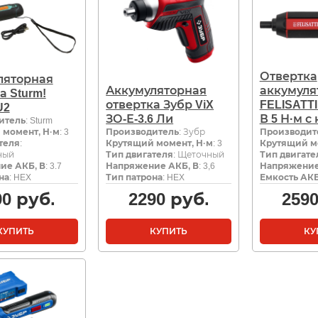
Отвертка
ляторная
Аккумуляторная
аккумуля
а Sturm!
отвертка Зубр ViX
FELISATTI
U2
ЗО-Е-3.6 Ли
В 5 Н·м с
итель
: Sturm
 момент, Н·м
: 3
Производитель
: Зубр
Производит
теля
:
Крутящий момент, Н·м
: 3
Крутящий м
ный
Тип двигателя
: Щеточный
Тип двигате
ие АКБ, В
: 3.7
Напряжение АКБ, В
: 3,6
Напряжение
на
: HEX
Тип патрона
: HEX
Емкость АКБ
90
руб.
2290
руб.
259
КУПИТЬ
КУПИТЬ
КУ