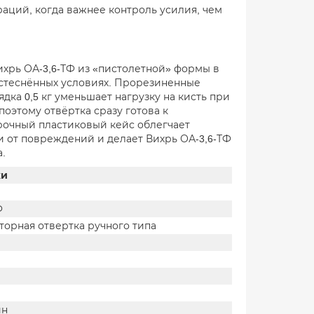
аций, когда важнее контроль усилия, чем
хрь ОА-3,6-ТФ из «пистолетной» формы в
 стеснённых условиях. Прорезиненные
ка 0,5 кг уменьшает нагрузку на кисть при
поэтому отвёртка сразу готова к
рочный пластиковый кейс облегчает
 от повреждений и делает Вихрь ОА-3,6-ТФ
.
ки
Ф
торная отвертка ручного типа
ин