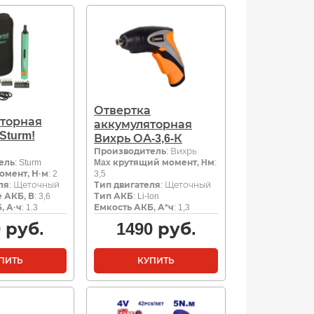
Отвертка
торная
аккумуляторная
Sturm!
Вихрь ОА-3,6-К
Производитель
: Вихрь
ель
: Sturm
Max крутящий момент, Hм
:
омент, Н·м
: 2
3,5
ля
: Щеточный
Тип двигателя
: Щеточный
 АКБ, В
: 3,6
Тип АКБ
: Li-lon
, А·ч
: 1.3
Емкость АКБ, А*ч
: 1,3
0
руб.
1490
руб.
ПИТЬ
КУПИТЬ