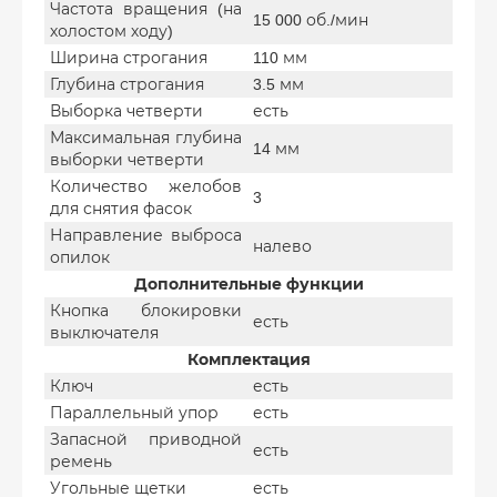
Частота вращения (на
15 000 об./мин
холостом ходу)
Ширина строгания
110 мм
Глубина строгания
3.5 мм
Выборка четверти
есть
Максимальная глубина
14 мм
выборки четверти
Количество желобов
3
для снятия фасок
Направление выброса
налево
опилок
Дополнительные функции
Кнопка блокировки
есть
выключателя
Комплектация
Ключ
есть
Параллельный упор
есть
Запасной приводной
есть
ремень
Угольные щетки
есть