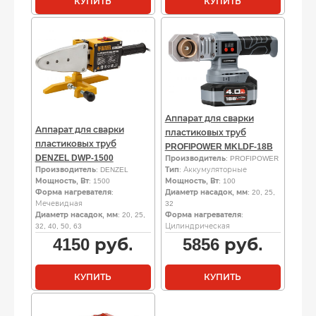
КУПИТЬ
КУПИТЬ
Аппарат для сварки
Аппарат для сварки
пластиковых труб
пластиковых труб
PROFIPOWER MKLDF-18B
DENZEL DWP-1500
Производитель
: PROFIPOWER
Производитель
: DENZEL
Тип
: Аккумуляторные
Мощность, Вт
: 1500
Мощность, Вт
: 100
Форма нагревателя
:
Диаметр насадок, мм
: 20, 25,
Мечевидная
32
Диаметр насадок, мм
: 20, 25,
Форма нагревателя
:
32, 40, 50, 63
Цилиндрическая
4150
руб.
5856
руб.
КУПИТЬ
КУПИТЬ