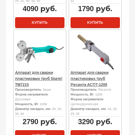
25, 32, 40, 50, 63
32
4090
руб.
1790
руб.
КУПИТЬ
КУПИТЬ
Аппарат для сварки
Аппарат для сварки
пластиковых труб Sturm!
пластиковых труб
TW7215
Ресанта АСПТ-1200
Производитель
: Sturm
Производитель
: Ресанта
Форма нагревателя
:
Мощность, Вт
: 1200
Дисковая
Форма нагревателя
:
Мощность, Вт
: 2200
Цилиндрическая
Диаметр насадок, мм
: 20, 25,
Диаметр насадок, мм
: 16, 20,
32, 40
25, 32
2790
руб.
3290
руб.