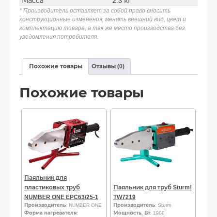
Масса
2.3 кг
* Производитель оставляет за собой право вносить
конструкционные изменения, менять внешний вид, цвет и
комплектацию товара, а так же место производства без
уведомления потребителя.
Похожие товары
Отзывы (0)
Похожие товары
Паяльник для
пластиковых труб
Паяльник для труб Sturm!
NUMBER ONE EPC63/25-1
TW7219
Производитель
: NUMBER ONE
Производитель
: Sturm
Форма нагревателя
:
Мощность, Вт
: 1900