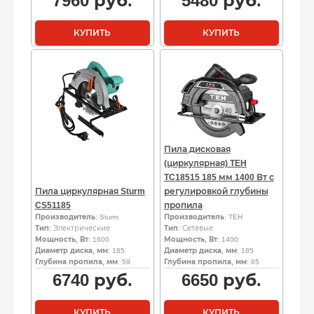
7960
руб.
5480
руб.
КУПИТЬ
КУПИТЬ
Пила дисковая
(циркулярная) TEH
TC18515 185 мм 1400 Вт с
Пила циркулярная Sturm
регулировкой глубины
CS51185
пропила
Производитель
: Sturm
Производитель
: TEH
Тип
: Электрические
Тип
: Сетевые
Мощность, Вт
: 1600
Мощность, Вт
: 1400
Диаметр диска, мм
: 185
Диаметр диска, мм
: 185
Глубина пропила, мм
: 59
Глубина пропила, мм
: 65
6740
руб.
6650
руб.
КУПИТЬ
КУПИТЬ