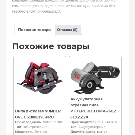
конструкционные изменения, менять внешний вид, цвет и
комплектацию товара, а так же место производства без
уведомления потребителя.
Похожие товары
Отзывы (0)
Похожие товары
Аккумуляторная
отрезная пила
Пила дисковая NUMBER
ИНТЕРСКОЛ ОМА-76/12
ONE CS1800/190-PRO
810.2.2.70
Производитель
: NUMBER ONE
Производитель
: ИНТЕРСКОЛ
Тип
: Электрические
Тип
: Аккумуляторные
Мощность, Вт
: 1800
Диаметр диска, мм
: 76