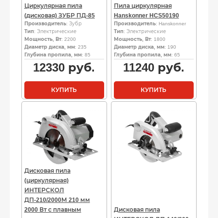
Циркулярная пила
Пила циркулярная
(дисковая) ЗУБР ПД-85
Hanskonner HCS50190
Производитель
: Зубр
Производитель
: Hanskonner
Тип
: Электрические
Тип
: Электрические
Мощность, Вт
: 2200
Мощность, Вт
: 1800
Диаметр диска, мм
: 235
Диаметр диска, мм
: 190
Глубина пропила, мм
: 85
Глубина пропила, мм
: 65
12330
руб.
11240
руб.
КУПИТЬ
КУПИТЬ
Дисковая пила
(циркулярная)
ИНТЕРСКОЛ
ДП-210/2000М 210 мм
2000 Вт с плавным
Дисковая пила