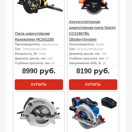
Аккумуляторная
циркулярная пила Sturm!
Пила циркулярная
CCS1867BL
Hanskonner HCS51185
1BatterySystem
Производитель
: Hanskonner
Производитель
: Sturm
Тип
: Электрические
Тип
: Аккумуляторные
Мощность, Вт
: 1800
Диаметр диска, мм
: 165
Диаметр диска, мм
: 185
Глубина пропила, мм
: 67
Глубина пропила, мм
: 63
Напряжение АКБ, В
: 18
8990
руб.
8190
руб.
КУПИТЬ
КУПИТЬ