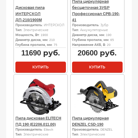
Пила циркулярная
Дисковая пила
бесщеточная ЗУБР
ИНТЕРСКОЛ
Профессионал CPB-190-
ДП-210/1900M
41
Производитель
: ИНТЕРСКОЛ
Производитель
: Зубр
Тип
: Электрические
Тип
: Аккумуляторные
Мощность, Вт
: 1900
Диаметр диска, мм
: 190
Диаметр диска, мм
: 210
Глубина пропила, мм
: 65
Глубина пропила, мм
: 75
Напряжение АКБ, В
: 20
11690
руб.
20600
руб.
КУПИТЬ
КУПИТЬ
Пила дисковая ELITECH
Пила циркулярная
ПД 190 (E2206.011.00)
DENZEL CSD-190
Производитель
: Elitech
Производитель
: DENZEL
Тип
: Электрические
Тип
: Электрические