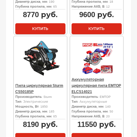
Диаметр диска, мм
: 190
Глубина пропила, мм
: 18
Глубина пропила, мм
: 65
Напряжение АКБ, В
: 12
8770
руб.
9600
руб.
КУПИТЬ
КУПИТЬ
Аккумуляторная
Пила циркулярная Sturm
циркулярная пила EMTOP
CS50185P
ELCS14021
Производитель
: Sturm
Производитель
: EMTOP
Тип
: Электрические
Тип
: Аккумуляторные
Мощность, Вт
: 1850
Диаметр диска, мм
: 140
Диаметр диска, мм
: 185
Глубина пропила, мм
: 50
Глубина пропила, мм
: 65
Напряжение АКБ, В
: 20
8190
руб.
11550
руб.