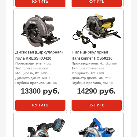
КУПИТЬ
КУПИТЬ
Дисковая (циркулярная)
Пила циркулярная
пила KRESS KU420
Hanskonner HCS50210
Производитель
: Kress
Производитель
: Hanskonner
Тип
: Электрические
Тип
: Электрические
Мощность, Вт
: 1400
Мощность, Вт
: 2100
Диаметр диска, мм
: 185
Диаметр диска, мм
: 210
Глубина пропила, мм
: 66
Глубина пропила, мм
: 50
13300
руб.
14290
руб.
КУПИТЬ
КУПИТЬ