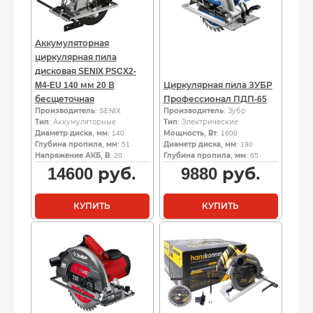
Аккумуляторная
циркулярная пила
дисковая SENIX PSCX2-
M4-EU 140 мм 20 В
Циркулярная пила ЗУБР
бесщеточная
Профессионал ПДП-65
Производитель
: SENIX
Производитель
: Зубр
Тип
: Аккумуляторные
Тип
: Электрические
Диаметр диска, мм
: 140
Мощность, Вт
: 1600
Глубина пропила, мм
: 51
Диаметр диска, мм
: 190
Напряжение АКБ, В
: 20
Глубина пропила, мм
: 65
14600
руб.
9880
руб.
КУПИТЬ
КУПИТЬ