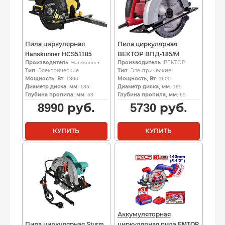
Пила циркулярная
Пила циркулярная
Hanskonner HCS51185
ВЕКТОР ВПД-185/М
Производитель
: Hanskonner
Производитель
: ВЕКТОР
Тип
: Электрические
Тип
: Электрические
Мощность, Вт
: 1800
Мощность, Вт
: 1600
Диаметр диска, мм
: 185
Диаметр диска, мм
: 185
Глубина пропила, мм
: 63
Глубина пропила, мм
: 65
8990
руб.
5730
руб.
КУПИТЬ
КУПИТЬ
Аккумуляторная
Пила циркулярная Sturm
циркулярная пила EMTOP