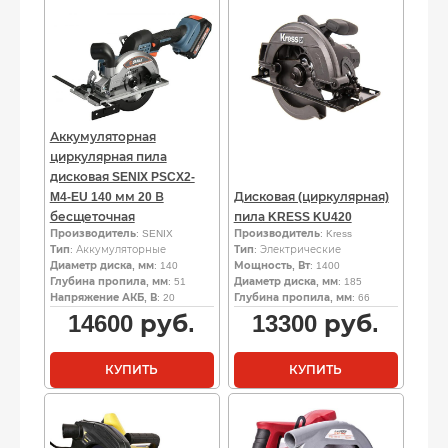
Аккумуляторная
циркулярная пила
дисковая SENIX PSCX2-
M4-EU 140 мм 20 В
Дисковая (циркулярная)
бесщеточная
пила KRESS KU420
Производитель
: SENIX
Производитель
: Kress
Тип
: Аккумуляторные
Тип
: Электрические
Диаметр диска, мм
: 140
Мощность, Вт
: 1400
Глубина пропила, мм
: 51
Диаметр диска, мм
: 185
Напряжение АКБ, В
: 20
Глубина пропила, мм
: 66
14600
руб.
13300
руб.
КУПИТЬ
КУПИТЬ