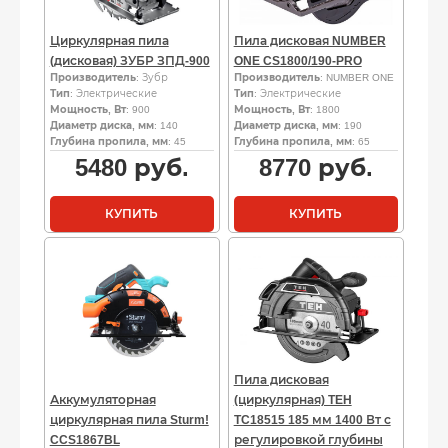
Циркулярная пила
Пила дисковая NUMBER
(дисковая) ЗУБР ЗПД-900
ONE CS1800/190-PRO
Производитель
: Зубр
Производитель
: NUMBER ONE
Тип
: Электрические
Тип
: Электрические
Мощность, Вт
: 900
Мощность, Вт
: 1800
Диаметр диска, мм
: 140
Диаметр диска, мм
: 190
Глубина пропила, мм
: 45
Глубина пропила, мм
: 65
5480
руб.
8770
руб.
КУПИТЬ
КУПИТЬ
Пила дисковая
Аккумуляторная
(циркулярная) TEH
циркулярная пила Sturm!
TC18515 185 мм 1400 Вт с
CCS1867BL
регулировкой глубины