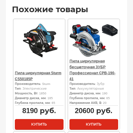
Похожие товары
Пила циркулярная
бесщеточная ЗУБР
Пила циркулярная Sturm
Профессионал CPB-190-
CS50185P
41
Производитель
: Sturm
Производитель
: Зубр
Тип
: Электрические
Тип
: Аккумуляторные
Мощность, Вт
: 1850
Диаметр диска, мм
: 190
Диаметр диска, мм
: 185
Глубина пропила, мм
: 65
Глубина пропила, мм
: 65
Напряжение АКБ, В
: 20
8190
руб.
20600
руб.
КУПИТЬ
КУПИТЬ