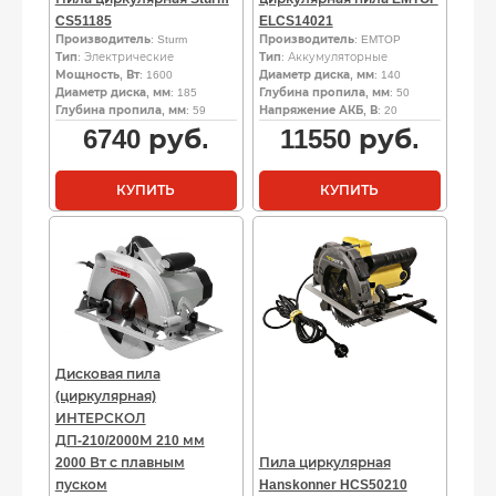
CS51185
ELCS14021
Производитель
: Sturm
Производитель
: EMTOP
Тип
: Электрические
Тип
: Аккумуляторные
Мощность, Вт
: 1600
Диаметр диска, мм
: 140
Диаметр диска, мм
: 185
Глубина пропила, мм
: 50
Глубина пропила, мм
: 59
Напряжение АКБ, В
: 20
6740
руб.
11550
руб.
КУПИТЬ
КУПИТЬ
Дисковая пила
(циркулярная)
ИНТЕРСКОЛ
ДП-210/2000М 210 мм
2000 Вт с плавным
Пила циркулярная
пуском
Hanskonner HCS50210