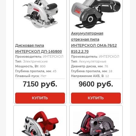
Аккумуляторная
отрезная пила
Дисковая пила
ИНТЕРСКОЛ ОМА-76/12
ИНТЕРСКОЛ ДП-140/800
810.2.2.70
Производитель
: ИНТЕРСКОЛ
Производитель
: ИНТЕРСКОЛ
Тип
: Электрические
Тип
: Аккумуляторные
Мощность, Вт
: 800
Диаметр диска, мм
: 76
Глубина пропила, мм
: 45
Глубина пропила, мм
: 18
Плавный пуск
: Нет
Напряжение АКБ, В
: 12
7150
руб.
9600
руб.
КУПИТЬ
КУПИТЬ