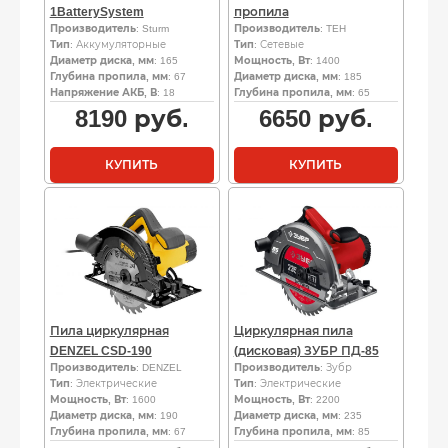
1BatterySystem
пропила
Производитель
: Sturm
Производитель
: TEH
Тип
: Аккумуляторные
Тип
: Сетевые
Диаметр диска, мм
: 165
Мощность, Вт
: 1400
Глубина пропила, мм
: 67
Диаметр диска, мм
: 185
Напряжение АКБ, В
: 18
Глубина пропила, мм
: 65
8190
руб.
6650
руб.
КУПИТЬ
КУПИТЬ
Пила циркулярная
Циркулярная пила
DENZEL CSD-190
(дисковая) ЗУБР ПД-85
Производитель
: DENZEL
Производитель
: Зубр
Тип
: Электрические
Тип
: Электрические
Мощность, Вт
: 1600
Мощность, Вт
: 2200
Диаметр диска, мм
: 190
Диаметр диска, мм
: 235
Глубина пропила, мм
: 67
Глубина пропила, мм
: 85