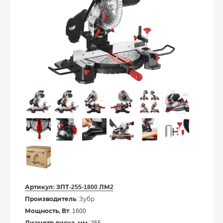
Артикул:
ЗПТ-255-1800 ЛМ2
Производитель
: Зубр
Мощность, Вт
: 1600
Диаметр диска, мм
: 255