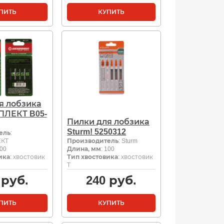
ПИТЬ
КУПИТЬ
я лобзика
ЛЕКТ B05-
Пилки для лобзика
Sturm! 5250312
ель
:
КТ
Производитель
: Sturm
100
Длина, мм
: 100
ика
: хвостовик
Тип хвостовика
: хвостовик
Т
руб.
240
руб.
ПИТЬ
КУПИТЬ