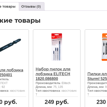
е товары
Отзывы (0)
жие товары
Набор пилок для
для лобзика
лобзика ELITECH
Пилки дл
5250401
1820.086800
Sturm! 52
итель
:
ЛЕКТ
Производитель
: Elitech
Производит
м
: 92
Длина, мм
: 75, 135
Длина, мм
: 
овика
: хвостовик
Тип хвостовика
: хвостовик
Тип хвостов
Т
Т
0
руб.
249
руб.
230