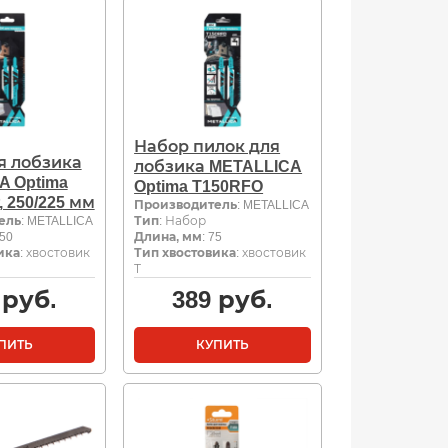
Набор пилок для
я лобзика
лобзика METALLICA
A Optima
Optima T150RFO
 250/225 мм
Производитель
: METALLICA
ель
: METALLICA
Тип
: Набор
250
Длина, мм
: 75
ика
: хвостовик
Тип хвостовика
: хвостовик
Т
руб.
389
руб.
ПИТЬ
КУПИТЬ