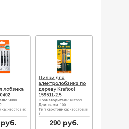
Пилки для
электролобзика по
я лобзика
дереву Kraftool
50402
159511-2.5
ель
: Sturm
Производитель
: Kraftool
92
Длина, мм
: 100
ика
: хвостовик
Тип хвостовика
: хвостовик
Т
руб.
290
руб.