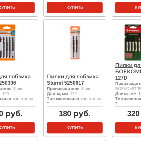
КУПИТЬ
КУПИТЬ
КУ
Пилки дл
БОЕКОМП
для лобзика
Пилки для лобзика
127D
5250306
Sturm! 5250617
Производит
итель
: Sturm
Производитель
: Sturm
БОЕКОМПЛЕ
м
: 100
Длина, мм
: 132
Длина, мм
: 
овика
: хвостовик
Тип хвостовика
: хвостовик
Тип хвостов
Т
Т
0
руб.
180
руб.
320
КУПИТЬ
КУПИТЬ
КУ