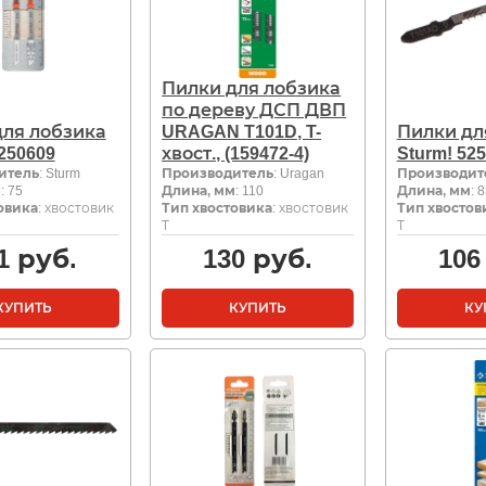
Пилки для лобзика
по дереву ДСП ДВП
для лобзика
URAGAN T101D, T-
Пилки дл
5250609
хвост., (159472-4)
Sturm! 52
итель
: Sturm
Производитель
: Uragan
Производит
м
: 75
Длина, мм
: 110
Длина, мм
: 
овика
: хвостовик
Тип хвостовика
: хвостовик
Тип хвостов
Т
Т
1
руб.
130
руб.
106
КУПИТЬ
КУПИТЬ
КУ