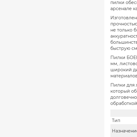
пилки обес
арсенале к
Изготовлен
прочностью
не только 
аккуратнос
большинств
быструю см
Пилки БОЕК
мм, листово
широкий ди
материалов
Пилки для 
который об
долговечно
обработкой
Тип
Назначени