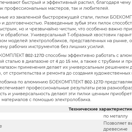
печивают быстрый и эффективный распил, благодаря чему
ак профессиональных мастеров, так и любителей.
ные из закаленной быстрорежущей стали, пилки БОЕКОМП
 и долговечностью. Разведенные зубья этих пилок способст
быстрым, но и чрезвычайно чистым, что особенно важно п
ти обработки. Универсальный Т-образный хвостовик гарант
ом моделей электролобзиков, представленных на рынке, о
ену рабочих инструментов без лишних усилий.
ОМПЛЕКТ B02-127D способны эффективно работать с алюми
й сталью в диапазоне от 4 до 15 мм, а также с трубами и п
апазон применения делает их универсальным решением дл
, от строительства и ремонта до создания художественных
лобзика по алюминию БОЕКОМПЛЕКТ B02-127D представляю
еспечивает профессиональные результаты реза разнообраз
сть и универсальность делают эти пилки ценным приобрет
 материалов с помощью электролобзика.
Технические характеристи
по металлу
Позволяет в
е
древесине