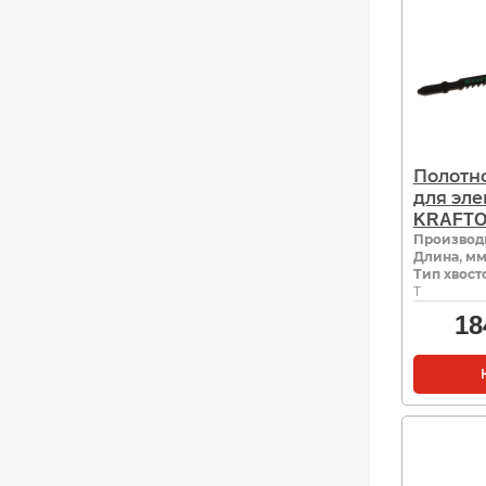
Полотно
для эл
KRAFTOO
Производ
Длина, м
Тип хвост
Т
18