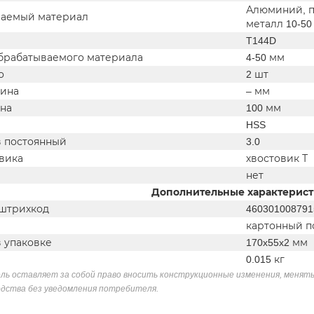
Алюминий, пл
аемый материал
металл 10-50
T144D
брабатываемого материала
4-50 мм
о
2 шт
лина
– мм
на
100 мм
HSS
в постоянный
3.0
овика
хвостовик Т
нет
Дополнительные характерис
штрихкод
460301008791
картонный п
в упаковке
170x55x2 мм
0.015 кг
ль оставляет за собой право вносить конструкционные изменения, менять
дства без уведомления потребителя.