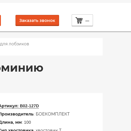
Заказать звонок
—
для лобзиков
люминию
Артикул:
B02-127D
Производитель
: БОЕКОМПЛЕКТ
Длина, мм
: 100
Тип хвостовика
: хвостовик Т