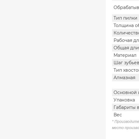
Обрабатыв
Тип пилки
Толщина о
Количеств
Рабочая д
Общая дли
Материал
Шаг зубье
Тип хвост
Алмазная
Основной 
Упаковка
Габариты 
Вес
* Производите
место произво