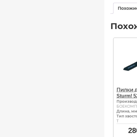
Похожи
Похо
Пилки 
Sturm! 
Производ
БОЕКОМП
Длина, м
Тип хвост
Т
28