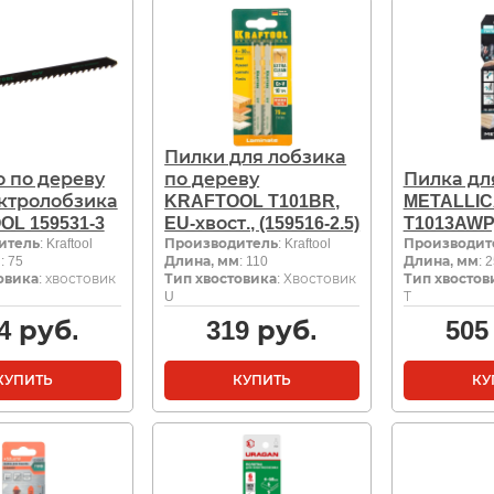
Пилки для лобзика
 по дереву
по дереву
Пилка дл
ектролобзика
KRAFTOOL T101BR,
METALLIC
L 159531-3
EU-хвост., (159516-2.5)
T1013AWP,
итель
: Kraftool
Производитель
: Kraftool
Производит
м
: 75
Длина, мм
: 110
Длина, мм
: 
овика
: хвостовик
Тип хвостовика
: Хвостовик
Тип хвостов
U
Т
4
руб.
319
руб.
505
КУПИТЬ
КУПИТЬ
КУ