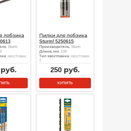
я лобзика
Пилки для лобзика
50613
Sturm! 5250615
ель
: Sturm
Производитель
: Sturm
83
Длина, мм
: 100
ика
: хвостовик
Тип хвостовика
: хвостовик
Т
руб.
250
руб.
ПИТЬ
КУПИТЬ