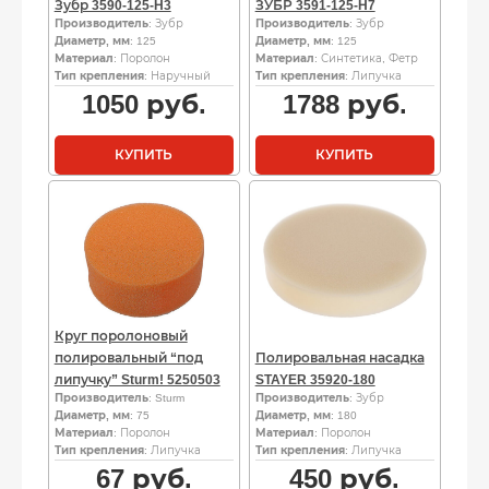
Зубр 3590-125-H3
ЗУБР 3591-125-H7
Производитель
: Зубр
Производитель
: Зубр
Диаметр, мм
: 125
Диаметр, мм
: 125
Материал
: Поролон
Материал
: Синтетика, Фетр
Тип крепления
: Наручный
Тип крепления
: Липучка
1050
руб.
1788
руб.
КУПИТЬ
КУПИТЬ
Круг поролоновый
полировальный “под
Полировальная насадка
липучку” Sturm! 5250503
STAYER 35920-180
Производитель
: Sturm
Производитель
: Зубр
Диаметр, мм
: 75
Диаметр, мм
: 180
Материал
: Поролон
Материал
: Поролон
Тип крепления
: Липучка
Тип крепления
: Липучка
67
руб.
450
руб.