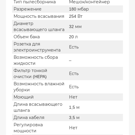
Тип пылесборника
Мешок/контейнер
Разрежение
180 мбар
Мощность всасывания
254 Вт
Диаметр
32 мм
всасывающего шланга
Объем бака
20 л
Розетка для
Есть
электроинструмента
Возможность сбора
–
жидкости
Фильтр тонкой
Есть
очистки (HEPA)
Возможность влажной
Есть
уборки
Моющий
Нет
Длина всасывающего
1,5 м
шланга
Длина кабеля
3,5 м
Регулировка
Нет
мощности