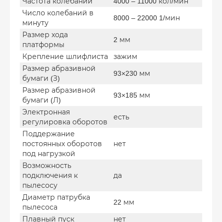
Частота колебаний
4000 – 11000 кол/мин
Число колебаний в
8000 – 22000 1/мин
минуту
Размер хода
2 мм
платформы
Крепление шлифлиста
зажим
Размер абразивной
93×230 мм
бумаги (З)
Размер абразивной
93×185 мм
бумаги (Л)
Электронная
есть
регулировка оборотов
Поддержание
постоянных оборотов
нет
под нагрузкой
Возможность
подключения к
да
пылесосу
Диаметр патрубка
22 мм
пылесоса
Плавный пуск
нет