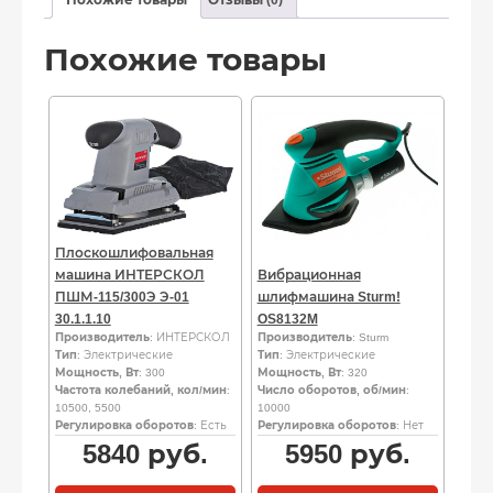
Похожие товары
Плоскошлифовальная
машина ИНТЕРСКОЛ
Вибрационная
ПШМ-115/300Э Э-01
шлифмашина Sturm!
30.1.1.10
OS8132M
Производитель
: ИНТЕРСКОЛ
Производитель
: Sturm
Тип
: Электрические
Тип
: Электрические
Мощность, Вт
: 300
Мощность, Вт
: 320
Частота колебаний, кол/мин
:
Число оборотов, об/мин
:
10500, 5500
10000
Регулировка оборотов
: Есть
Регулировка оборотов
: Нет
5840
руб.
5950
руб.