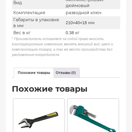
Вид
дюймовый
Комплектация
разводной ключ
Габариты в упаковке
210×40×18 мм
в мм
Вес в кг
0.38 кг
* Производитель оставляет за собой право вносить
конструкционные изменения, менять внешний вид, цвет и
комплектацию товара, а так же место производства без
уведомления потребителя.
Похожие товары
Отзывы (0)
Похожие товары