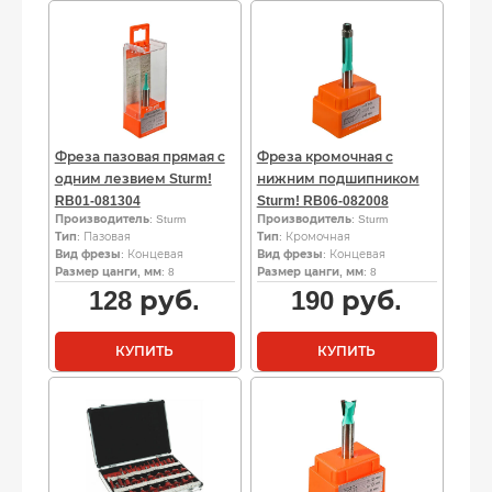
Фреза пазовая прямая с
Фреза кромочная с
одним лезвием Sturm!
нижним подшипником
RB01-081304
Sturm! RB06-082008
Производитель
: Sturm
Производитель
: Sturm
Тип
: Пазовая
Тип
: Кромочная
Вид фрезы
: Концевая
Вид фрезы
: Концевая
Размер цанги, мм
: 8
Размер цанги, мм
: 8
128
руб.
190
руб.
КУПИТЬ
КУПИТЬ