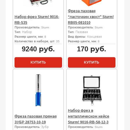
Фреза пазовая
Набор фрез Sturm! 9016-
“ласточкин хвост” Sturm!
RB-S35
RB05-081010
Производитель
: Sturm
Производитель
: Sturm
Тип
: Набор
Тип
: Пазовая
Размер цанги, мм
: 8
Вид фрезы
: Концевая
Количество в наборе, шт
: 35
Размер цанги, мм
: 8
9240
руб.
170
руб.
КУПИТЬ
КУПИТЬ
Набор фрез в
Фреза пазовая прямая
металлическом кейсе
ЗУБР 28753-10-19
Sturm! 9016-RB-S8-12-3
Производитель
: Зубр
Производитель
: Sturm