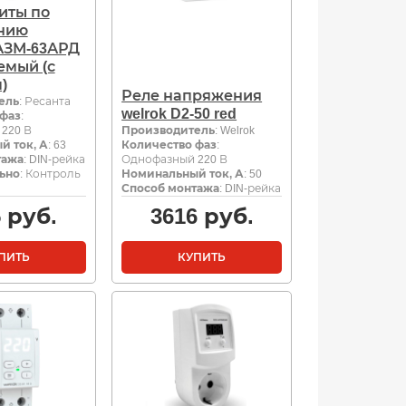
иты по
нию
АЗМ-63АРД
емый (с
)
Реле напряжения
ель
: Ресанта
welrok D2-50 red
 фаз
:
220 В
Производитель
: Welrok
й ток, А
: 63
Количество фаз
:
тажа
: DIN-рейка
Однофазный 220 В
ьно
: Контроль
Номинальный ток, А
: 50
Способ монтажа
: DIN-рейка
5
руб.
3616
руб.
ПИТЬ
КУПИТЬ