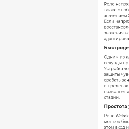
Реле напря
также от о
значением 
Если напря
восстановл
значения н
адаптирова
Быстроде
Одним из к
секунды пр
Устройство
защиты чув
срабатыван
в пределах
позволяет 
стадии.
Простота 
Реле Welro
монтаж быс
этом вход 