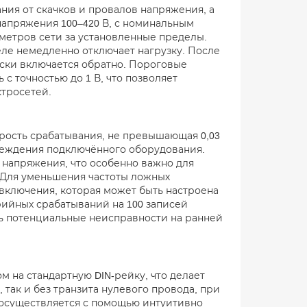
ния от скачков и провалов напряжения, а
напряжения 100–420 В, с номинальным
аметров сети за установленные пределы.
ле немедленно отключает нагрузку. После
ски включается обратно. Пороговые
 точностью до 1 В, что позволяет
ктросетей.
орость срабатывания, не превышающая 0,03
еждения подключённого оборудования.
 напряжения, что особенно важно для
 Для уменьшения частоты ложных
включения, которая может быть настроена
арийных срабатываний на 100 записей
ь потенциальные неисправности на ранней
м на стандартную DIN-рейку, что делает
 так и без транзита нулевого провода, при
е осуществляется с помощью интуитивно