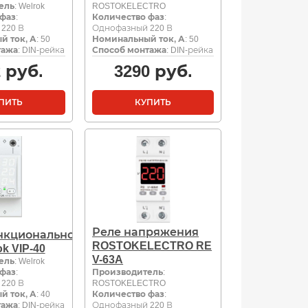
ель
: Welrok
ROSTOKELECTRO
 фаз
:
Количество фаз
:
220 В
Однофазный 220 В
й ток, А
: 50
Номинальный ток, А
: 50
тажа
: DIN-рейка
Способ монтажа
: DIN-рейка
2
руб.
3290
руб.
ПИТЬ
КУПИТЬ
Реле напряжения
нкциональное
ROSTOKELECTRO RE
k VIP-40
V-63A
ель
: Welrok
 фаз
:
Производитель
:
220 В
ROSTOKELECTRO
й ток, А
: 40
Количество фаз
:
тажа
: DIN-рейка
Однофазный 220 В