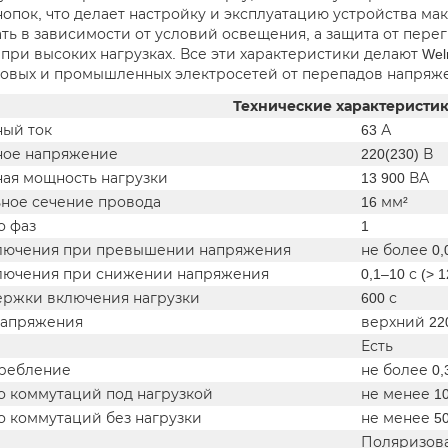
нопок, что делает настройку и эксплуатацию устройства м
ть в зависимости от условий освещения, а защита от пере
 при высоких нагрузках. Все эти характеристики делают We
овых и промышленных электросетей от перепадов напряже
Технические характеристи
ый ток
63 А
ое напряжение
220(230) В
ая мощность нагрузки
13 900 ВА
ное сечение провода
16 мм²
о фаз
1
лючения при превышении напряжения
не более 0,
лючения при снижении напряжения
0,1–10 с (> 
ержки включения нагрузки
600 с
напряжения
верхний 22
Есть
ребление
не более 0,3
о коммутаций под нагрузкой
не менее 1
о коммутаций без нагрузки
не менее 5
Поляризов