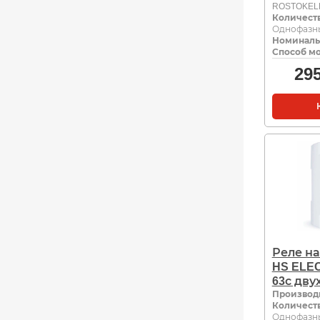
ROSTOKEL
Количест
Однофазны
Номиналь
Способ м
29
Реле н
HS ELE
63с дву
Производ
Количест
Однофазны