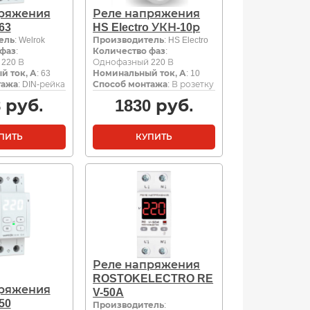
пряжения
Реле напряжения
63
HS Electro УКН-10р
ель
: Welrok
Производитель
: HS Electro
 фаз
:
Количество фаз
:
220 В
Однофазный 220 В
й ток, А
: 63
Номинальный ток, А
: 10
тажа
: DIN-рейка
Способ монтажа
: В розетку
8
руб.
1830
руб.
ПИТЬ
КУПИТЬ
Реле напряжения
ROSTOKELECTRO RE
пряжения
V-50A
50
Производитель
: