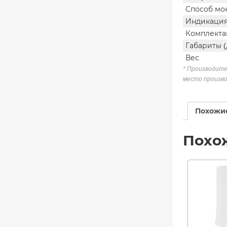
Способ мо
Индикаци
Комплекта
Габариты (
Вес
* Производите
место произво
Похожи
Похо