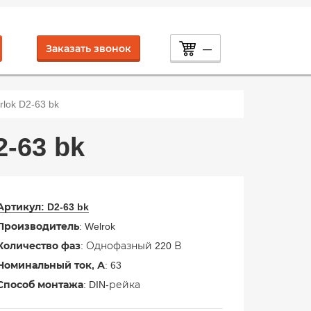
Заказать звонок
—
ok D2-63 bk
-63 bk
Артикул:
D2-63 bk
Производитель
: Welrok
Количество фаз
: Однофазный 220 В
Номинальный ток, А
: 63
Способ монтажа
: DIN-рейка