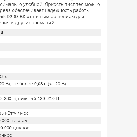
аксимально удобной. Яркость дисплея можно
грева обеспечивает надежность работы
lrok D2-63 BK отличным решением для
ния и других аномалий.
ки
03 с
120 В); не более 0,03 с (< 120 В)
0–280 В; нижний 120–210 В
5 кВт*ч / мес
0 000 циклов
00 000 циклов
анное