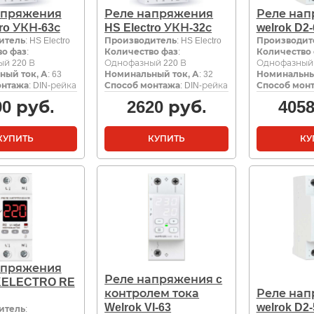
апряжения
Реле напряжения
Реле на
tro УКН-63с
HS Electro УКН-32с
welrok D2-
итель
: HS Electro
Производитель
: HS Electro
Производит
во фаз
:
Количество фаз
:
Количество
й 220 В
Однофазный 220 В
Однофазный 
ный ток, А
: 63
Номинальный ток, А
: 32
Номинальны
онтажа
: DIN-рейка
Способ монтажа
: DIN-рейка
Способ мон
90
руб.
2620
руб.
405
КУПИТЬ
КУПИТЬ
КУ
апряжения
Реле напряжения c
ELECTRO RE
контролем тока
Реле на
Welrok VI-63
welrok D2-
итель
: