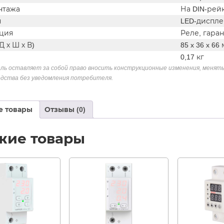
нтажа
На DIN-рей
я
LED-диспл
ция
Реле, гаран
Д х Ш х В)
85 x 36 x 66
0,17 кг
ль оставляет за собой право вносить конструкционные изменения, менять
дства без уведомления потребителя.
е товары
Отзывы (0)
жие товары