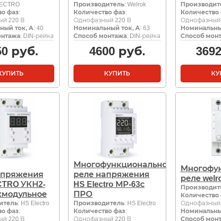
ECTRO
Производитель
: Welrok
Производит
во фаз
:
Количество фаз
:
Количество
й 220 В
Однофазный 220 В
Однофазный 
ный ток, А
: 40
Номинальный ток, А
: 63
Номинальны
онтажа
: DIN-рейка
Способ монтажа
: DIN-рейка
Способ мон
50
руб.
4600
руб.
369
КУПИТЬ
КУПИТЬ
КУ
Многофункциональное
Многофу
апряжения
реле напряжения
реле welro
CTRO УКН2-
HS Electro МР-63с
Производит
хмодульное
ПРО
Количество
итель
: HS Electro
Производитель
: HS Electro
Однофазный 
во фаз
:
Количество фаз
:
Номинальны
й 220 В
Однофазный 220 В
Способ мон