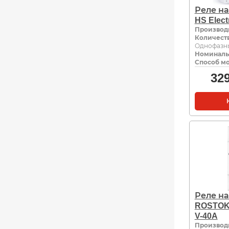
Реле н
HS Elec
Производ
Количест
Однофазны
Номиналь
Способ м
32
Реле н
ROSTOK
V-40A
Производ