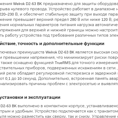
жения Welrok D2-63 BK предназначено для защиты оборудова
брыва нулевого провода. Устройство работает в диапазоне 
220–230 В, и обеспечит стабильную защиту при выходе пар
жение превышает верхний предел 280 В или ниже 120 В, ре
ения нормальных параметров питания нагрузка автоматиче
апряжения для верхней и нижней границы можно настроить с
ть работу устройства под требования различных типов эле
йствие, точность и дополнительные функции
лючевых преимуществ Welrok D2-63 BK является высокая ск
и превышении напряжения, что минимизирует риски повр
 также оснащено функцией TrueRMS для точного измерения
ствительных приборов, подверженных искажениям в сети.
ий реле обладает регулировкой гистерезиса и задержкой 
 от 0,1 до 10 секунд. Дополнительно, встроенная память ав
анализировать причины проблем с электросетью и выявлят
установки и эксплуатации
k D2-63 BK выполнено в компактном корпусе, устанавливаемо
трым и удобным. Устройство подключается как с транзитом,
нуля можно разместить как сверху, так и снизу. Управлени