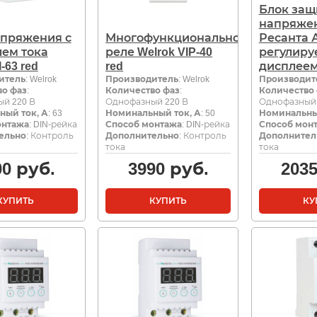
Блок защ
напряже
апряжения с
Многофункциональное
Ресанта 
лем тока
реле Welrok VIP-40
регулиру
I-63 red
red
дисплеем
итель
: Welrok
Производитель
: Welrok
Производит
во фаз
:
Количество фаз
:
Количество
й 220 В
Однофазный 220 В
Однофазный 
ный ток, А
: 63
Номинальный ток, А
: 50
Номинальны
онтажа
: DIN-рейка
Способ монтажа
: DIN-рейка
Способ мон
ельно
: Контроль
Дополнительно
: Контроль
Дополнител
тока
тока
00
руб.
3990
руб.
203
КУПИТЬ
КУПИТЬ
КУ