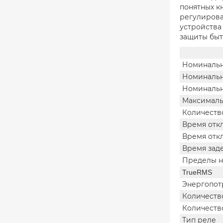
понятных к
регулирова
устройства
защиты быт
Номинальн
Номинальн
Номинальн
Максималь
Количеств
Время отк
Время отк
Время зад
Пределы 
TrueRMS
Энергопот
Количеств
Количеств
Тип реле