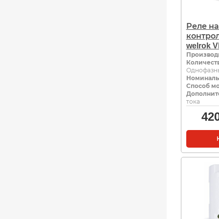
Реле н
контро
welrok V
Производ
Количест
Однофазны
Номиналь
Способ м
Дополнит
тока
42