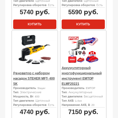
Тип двигателя
: Щеточный
Тип двигателя
: Щеточный
Регулировка оборотов
: Есть
Регулировка оборотов
: Есть
5740
руб.
5590
руб.
КУПИТЬ
КУПИТЬ
Аккумуляторный
Реноватор с набором
многофункциональный
насадок STEHER MFT- 400
инструмент EMTOP
SK
ELMF20221
Производитель
: Stayer
Производитель
: EMTOP
Тип
: Электрические
Тип
: Аккумуляторные
Мощность, Вт
: 400
Тип двигателя
: Бесщеточный
Тип двигателя
: Щеточный
Тип АКБ
: Li-Ion
Регулировка оборотов
: Есть
Напряжение АКБ, В
: 20
4740
руб.
7150
руб.