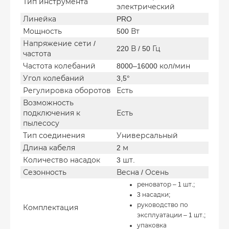
Тип инструмента
электрический
Линейка
PRO
Мощность
500 Вт
Напряжение сети /
220 В / 50 Гц
частота
Частота колебаний
8000–16000 кол/мин
Угол колебаний
3,5°
Регулировка оборотов
Есть
Возможность
подключения к
Есть
пылесосу
Тип соединения
Универсальный
Длина кабеля
2 м
Количество насадок
3 шт.
Сезонность
Весна / Осень
реноватор – 1 шт.;
3 насадки;
руководство по
Комплектация
эксплуатации – 1 шт.;
упаковка