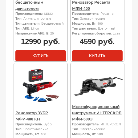
бесщеточным
Реноватор Ресанта
двигателем
МФИ-400
Производитель
: SENIX
Производитель
: Ресанта
Тип
: Аккумуляторные
Тип
: Электрические
Тип двигателя
: Бесщеточный
Мощность, Вт
: 400
Тип АКБ
: Li-Ion
Тип двигателя
: Щеточный
Напряжение АКБ, В
: 20
Регулировка оборотов
: Есть
12990
руб.
4590
руб.
КУПИТЬ
КУПИТЬ
Многофункциональный
Реноватор ЗУБР
инструмент ИНТЕРСКОЛ
МФИ-400 КН
МФИ-500Э
Производитель
: Зубр
Производитель
: ИНТЕРСКОЛ
Тип
: Электрические
Тип
: Электрические
Мощность, Вт
: 400
Мощность, Вт
: 500