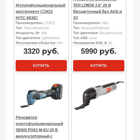
Мультифункциональный
TEH LOM36 3.6° 20 В
инструмент СОЮЗ
бесщеточный без АКБ и
МПС-5630С
ЗУ
Производитель
: СОЮЗ
Производитель
: TEH
Тип
: Электрические
Тип
: Аккумуляторные
Мощность, Вт
: 300
Тип двигателя
: Бесщеточный
Тип двигателя
: Щеточный
Тип АКБ
: Li-Ion
Регулировка оборотов
: Нет
Напряжение АКБ, В
: 20
3320
руб.
5990
руб.
КУПИТЬ
КУПИТЬ
Реноватор
многофункциональный
SENIX POX2-M-EU 20 В
аккумуляторный с