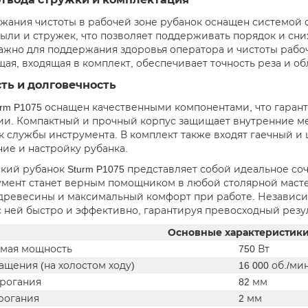
жания чистоты в рабочей зоне рубанок оснащен системой 
пыли и стружек, что позволяет поддерживать порядок и сни
ажно для поддержания здоровья оператора и чистоты рабо
ая, входящая в комплект, обеспечивает точность реза и о
ть и долговечность
urm P1075 оснащен качественными компонентами, что гарант
ии. Компактный и прочный корпус защищает внутренние м
к службы инструмента. В комплект также входят гаечный и
ие и настройку рубанка.
кий рубанок Sturm P1075 представляет собой идеальное со
умент станет верным помощником в любой столярной масте
древесины и максимальный комфорт при работе. Независимо
с ней быстро и эффективно, гарантируя превосходный резу
Основные характеристик
мая мощность
750 Вт
ащения (на холостом ходу)
16 000 об./ми
рогания
82 мм
рогания
2 мм