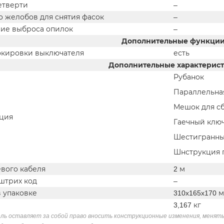
етверти
–
о желобов для снятия фасок
–
ие выброса опилок
–
Дополнительные функци
окировки выключателя
есть
Дополнительные характерис
Рубанок
Параллельна
Мешок для с
ция
Гаечный клю
Шестигранны
Шнструкция 
евого кабеля
2 м
штрих код
–
в упаковке
310x165x170 
3,167 кг
ль оставляет за собой право вносить конструкционные изменения, менять