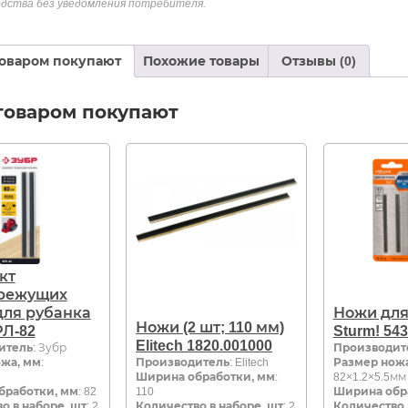
дства без уведомления потребителя.
товаром покупают
Похожие товары
Отзывы (0)
товаром покупают
кт
режущих
для рубанка
Ножи для
Ножи (2 шт; 110 мм)
РЛ-82
Sturm! 54
Elitech 1820.001000
итель
: Зубр
Производит
жа, мм
:
Производитель
: Elitech
Размер ножа
Ширина обработки, мм
:
82×1.2×5.5мм
бработки, мм
: 82
110
Ширина обр
о в наборе, шт
: 2
Количество в наборе, шт
: 2
Количество 