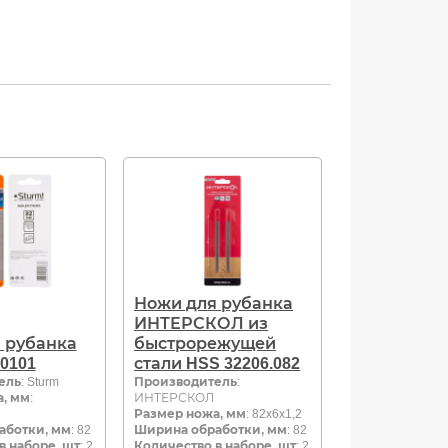
Ножи для рубанка
ИНТЕРСКОЛ из
 рубанка
быстрорежущей
30101
стали HSS 32206.082
ель
: Sturm
Производитель
:
, мм
:
ИНТЕРСКОЛ
Размер ножа, мм
: 82x6x1,2
аботки, мм
: 82
Ширина обработки, мм
: 82
в наборе, шт
: 2
Количество в наборе, шт
: 2