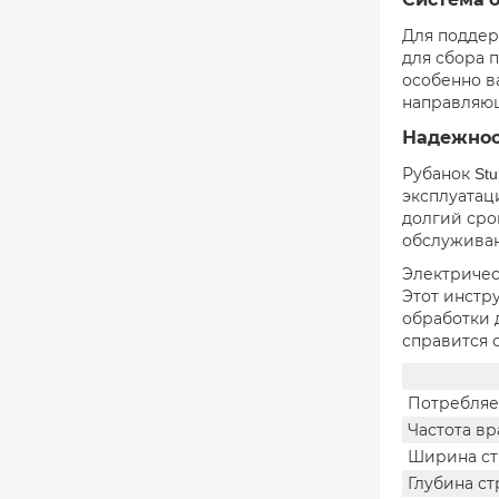
Для поддер
для сбора 
особенно в
направляющ
Надежнос
Рубанок St
эксплуатац
долгий сро
обслуживан
Электричес
Этот инстр
обработки 
справится 
Потребляе
Частота вр
Ширина ст
Глубина ст