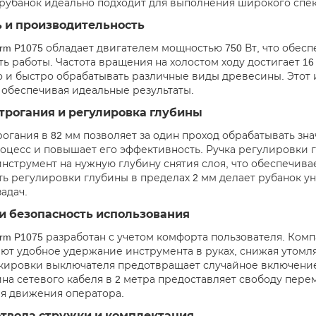
т рубанок идеально подходит для выполнения широкого спек
 и производительность
urm P1075 обладает двигателем мощностью 750 Вт, что обес
ь работы. Частота вращения на холостом ходу достигает 16 
 и быстро обрабатывать различные виды древесины. Этот 
 обеспечивая идеальные результаты.
трогания и регулировка глубины
огания в 82 мм позволяет за один проход обрабатывать зна
оцесс и повышает его эффективность. Ручка регулировки г
инструмент на нужную глубину снятия слоя, что обеспечива
ь регулировки глубины в пределах 2 мм делает рубанок 
адач.
и безопасность использования
urm P1075 разработан с учетом комфорта пользователя. Ком
ют удобное удержание инструмента в руках, снижая утомл
кировки выключателя предотвращает случайное включение,
ина сетевого кабеля в 2 метра предоставляет свободу пере
я движения оператора.
отвода стружки и комплектация