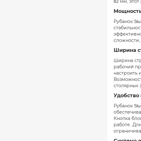
82 мм, это
Мощность
Рубанок St
стабильност
эффективно
сложности,
Ширина с
Ширина стр
рабочий пр
настроить 
Возможност
столярных з
Удобство 
Рубанок St
обеспечива
Кнопка бло
работе. Дл
ограничива
Система 