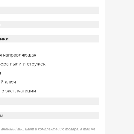
и
тики
я направляющая
бора пыли и стружек
ч
й ключ
по эксплуатации
мм
 внешний вид, цвет и комплектацию товара, а так же