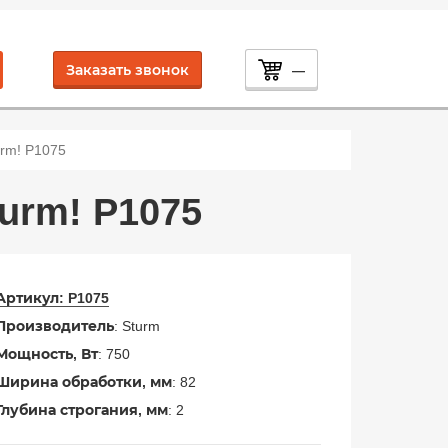
Заказать звонок
—
rm! P1075
urm! P1075
Артикул:
P1075
Производитель
: Sturm
Мощность, Вт
: 750
Ширина обработки, мм
: 82
Глубина строгания, мм
: 2