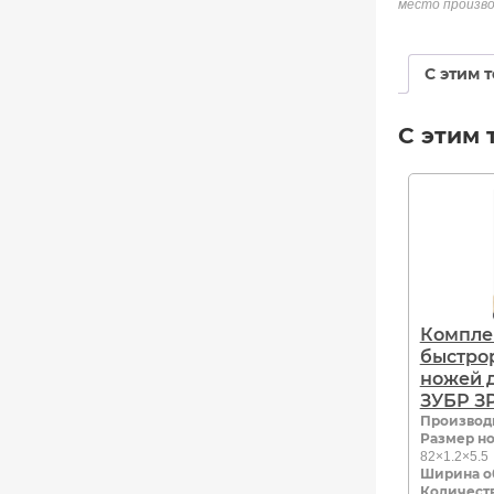
место произво
С этим 
С этим 
Компле
быстро
ножей 
ЗУБР З
Производ
Размер но
82×1.2×5.5
Ширина о
Количеств