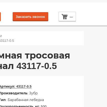
Заказать звонок
—
и
3117-0.5
мная тросовая
л 43117-0.5
Артикул:
43117-0.5
Производитель
: Зубр
Тип
: Барабанная лебедка
Грузоподъемность, кг
: 500