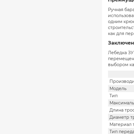
Ручная бар
использова
одним крюк
строительс
как для пе
Заключен
Лебедка ЗУ
перемещени
выбором ка
Производи
Модель
Тип
Максималь
Длина тро
Диаметр т
Материал 
Тип перед