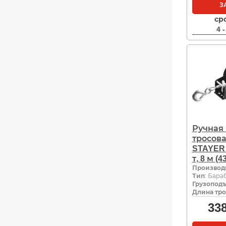
З
ср
4 
Ручная
тросов
STAYER 
т, 8 м (4
Производ
Тип
: Бара
Грузоподъ
Длина тро
33