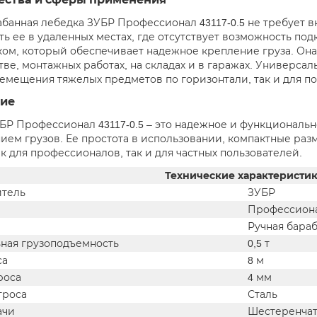
абанная лебедка ЗУБР Профессионал 43117-0.5 не требует в
ть ее в удаленных местах, где отсутствует возможность по
ом, который обеспечивает надежное крепление груза. Она
тве, монтажных работах, на складах и в гаражах. Универсал
ремещения тяжелых предметов по горизонтали, так и для по
ие
БР Профессионал 43117-0.5 – это надежное и функциональн
ем грузов. Ее простота в использовании, компактные раз
к для профессионалов, так и для частных пользователей.
Технические характеристи
тель
ЗУБР
Профессиона
Ручная бара
ная грузоподъемность
0,5 т
са
8 м
роса
4 мм
троса
Сталь
ачи
Шестеренчата