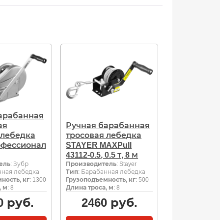
арабанная
ая
Ручная барабанная
 лебедка
тросовая лебедка
офессионал
STAYER MAXPull
43112-0.5, 0.5 т, 8 м
ель
: Зубр
Производитель
: Stayer
нная лебедка
Тип
: Барабанная лебедка
ность, кг
: 1300
Грузоподъемность, кг
: 500
, м
: 8
Длина троса, м
: 8
0
руб.
2460
руб.