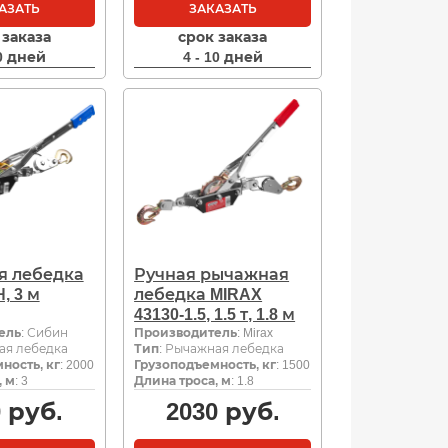
АЗАТЬ
ЗАКАЗАТЬ
 заказа
срок заказа
10 дней
4 - 10 дней
я лебедка
Ручная рычажная
, 3 м
лебедка MIRAX
43130-1.5, 1.5 т, 1.8 м
ель
: Сибин
Производитель
: Mirax
ая лебедка
Тип
: Рычажная лебедка
ность, кг
: 2000
Грузоподъемность, кг
: 1500
, м
: 3
Длина троса, м
: 1.8
0
руб.
2030
руб.