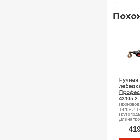
Похо
Ручная
лебедк
Профес
43105-2
Производ
Тип
: Рыча
Грузоподъ
Длина тро
41