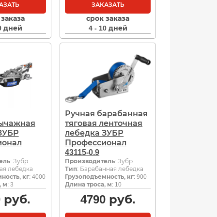
АЗАТЬ
ЗАКАЗАТЬ
 заказа
срок заказа
10 дней
4 - 10 дней
Ручная барабанная
рычажная
тяговая ленточная
ЗУБР
лебедка ЗУБР
ионал
Профессионал
43115-0.9
ель
: Зубр
Производитель
: Зубр
ая лебедка
Тип
: Барабанная лебедка
ность, кг
: 4000
Грузоподъемность, кг
: 900
, м
: 3
Длина троса, м
: 10
0
руб.
4790
руб.