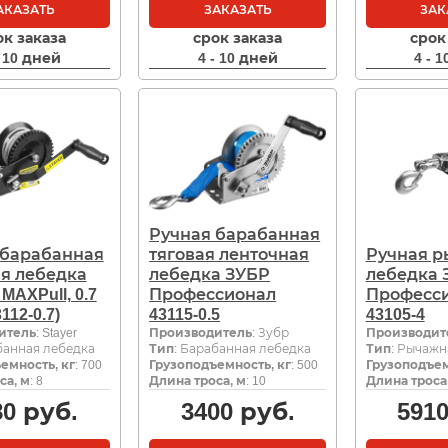
АКАЗАТЬ
ЗАКАЗАТЬ
ЗАК
ок заказа
срок заказа
срок
- 10 дней
4 - 10 дней
4 - 
Ручная барабанная
 барабанная
тяговая ленточная
Ручная 
ая лебедка
лебедка ЗУБР
лебедка 
MAXPull, 0.7
Профессионал
Професс
3112-0.7)
43115-0.5
43105-4
итель
: Stayer
Производитель
: Зубр
Производит
банная лебедка
Тип
: Барабанная лебедка
Тип
: Рычажн
емность, кг
: 700
Грузоподъемность, кг
: 500
Грузоподъем
са, м
: 8
Длина троса, м
: 10
Длина троса
80
руб.
3400
руб.
591