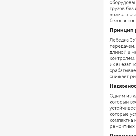
оборудован
грузов без
возможност
безопаснос
Принцип 
Лебедка ЗУ
передачей.
длиной 8 м
контролем.
их внезапн
срабатывае
снижает ри
Надежнос
Одним из к
который вх
устойчивос
которые ус
компактна 
ремонтных 
Преимуще