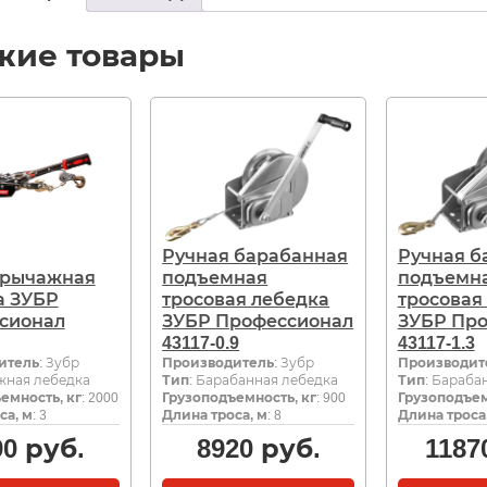
жие товары
Ручная барабанная
Ручная б
 рычажная
подъемная
подъемн
а ЗУБР
тросовая лебедка
тросовая
сионал
ЗУБР Профессионал
ЗУБР Пр
43117-0.9
43117-1.3
итель
: Зубр
Производитель
: Зубр
Производит
жная лебедка
Тип
: Барабанная лебедка
Тип
: Бараба
емность, кг
: 2000
Грузоподъемность, кг
: 900
Грузоподъем
са, м
: 3
Длина троса, м
: 8
Длина троса
90
руб.
8920
руб.
1187