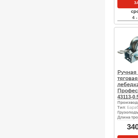
З
ср
4 
Ручная
тяговая
лебедк
Профес
43113-0.
Производ
Тип
: Бара
Грузоподъ
Длина тро
34