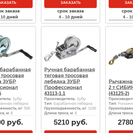
АКАЗАТЬ
ЗАКАЗАТЬ
ЗАК
ок заказа
срок заказа
срок
- 10 дней
4 - 10 дней
4 - 
 барабанная
Ручная барабанная
 тросовая
тяговая тросовая
а ЗУБР
лебедка ЗУБР
Рычажна
сионал
Профессионал
2 т СИБИН
5
43113-1.1
(43125-2)
итель
: Зубр
Производитель
: Зубр
Производит
банная лебедка
Тип
: Барабанная лебедка
Тип
: Рычажн
емность, кг
: 500
Грузоподъемность, кг
: 1100
Грузоподъем
са, м
: 8
Длина троса, м
: 8
Длина троса
00
руб.
5210
руб.
278