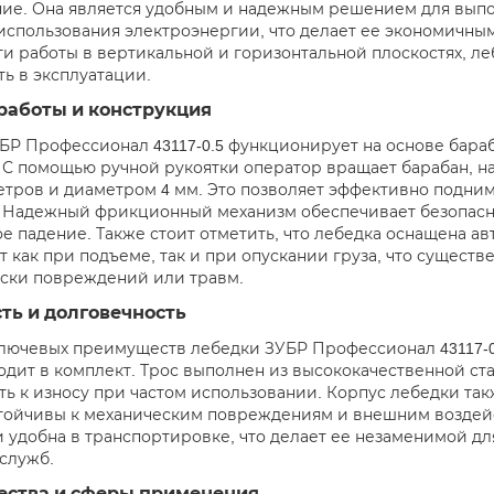
ие. Она является удобным и надежным решением для выпо
 использования электроэнергии, что делает ее экономичн
и работы в вертикальной и горизонтальной плоскостях, ле
ть в эксплуатации.
работы и конструкция
БР Профессионал 43117-0.5 функционирует на основе бара
 С помощью ручной рукоятки оператор вращает барабан, н
етров и диаметром 4 мм. Это позволяет эффективно поднима
 Надежный фрикционный механизм обеспечивает безопасно
ое падение. Также стоит отметить, что лебедка оснащена а
т как при подъеме, так и при опускании груза, что сущест
ски повреждений или травм.
ть и долговечность
лючевых преимуществ лебедки ЗУБР Профессионал 43117-0.
одит в комплект. Трос выполнен из высококачественной ста
ть к износу при частом использовании. Корпус лебедки та
тойчивы к механическим повреждениям и внешним воздейст
и удобна в транспортировке, что делает ее незаменимой д
служб.
ства и сферы применения