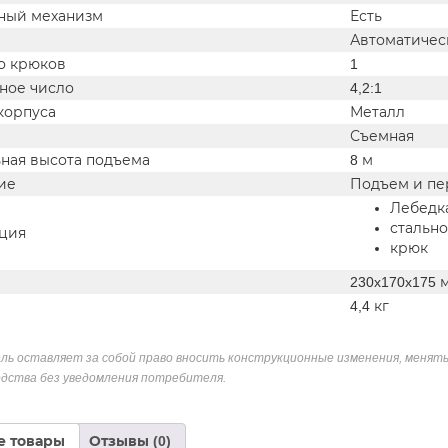
ный механизм
Есть
Автоматическ
о крюков
1
ное число
4,2:1
корпуса
Металл
Съемная
ная высота подъема
8 м
ие
Подъем и пе
Лебедк
стально
ция
крюк
230x170x175 
4,4 кг
ль оставляет за собой право вносить конструкционные изменения, менять
дства без уведомления потребителя.
е товары
Отзывы (0)