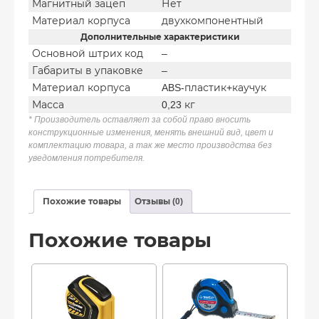
Магнитный зацеп
Нет
Материал корпуса
двухкомпонентный
Дополнительные характеристики
Основной штрих код
–
Габариты в упаковке
–
Материал корпуса
ABS-пластик+каучук
Масса
0,23 кг
* Производитель оставляет за собой право вносить
конструкционные изменения, менять внешний вид, цвет и
комплектацию товара, а так же место производства без
уведомления потребителя.
Похожие товары
Отзывы (0)
Похожие товары