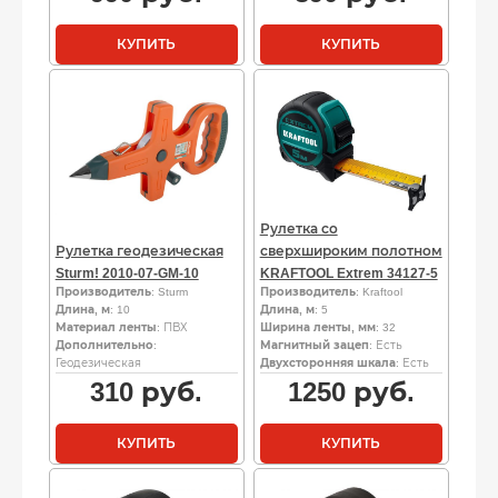
КУПИТЬ
КУПИТЬ
Рулетка со
Рулетка геодезическая
сверхшироким полотном
Sturm! 2010-07-GM-10
KRAFTOOL Extrem 34127-5
Производитель
: Sturm
Производитель
: Kraftool
Длина, м
: 10
Длина, м
: 5
Материал ленты
: ПВХ
Ширина ленты, мм
: 32
Дополнительно
:
Магнитный зацеп
: Есть
Геодезическая
Двухсторонняя шкала
: Есть
310
руб.
1250
руб.
КУПИТЬ
КУПИТЬ