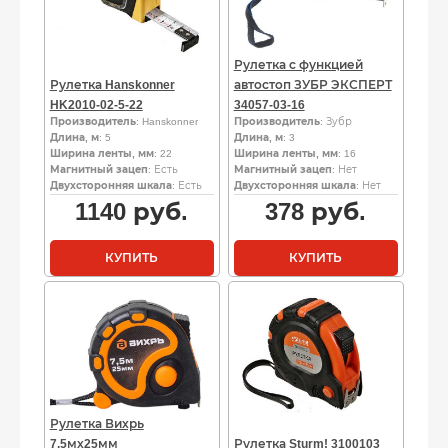
Рулетка с функцией
Рулетка Hanskonner
автостоп ЗУБР ЭКСПЕРТ
HK2010-02-5-22
34057-03-16
Производитель
: Hanskonner
Производитель
: Зубр
Длина, м
: 5
Длина, м
: 3
Ширина ленты, мм
: 22
Ширина ленты, мм
: 16
Магнитный зацеп
: Есть
Магнитный зацеп
: Нет
Двухсторонняя шкала
: Есть
Двухсторонняя шкала
: Нет
1140
руб.
378
руб.
КУПИТЬ
КУПИТЬ
Рулетка Вихрь
7,5мх25мм
Рулетка Sturm! 3100103