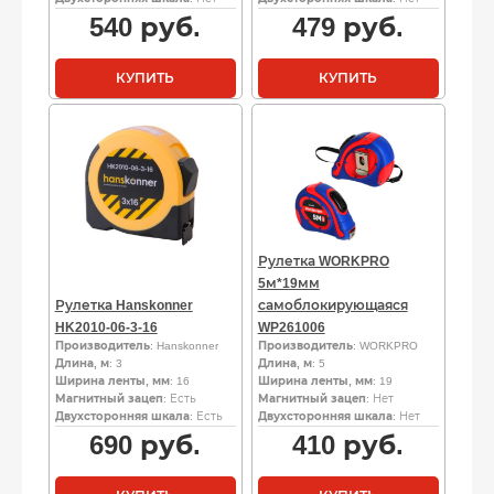
540
руб.
479
руб.
КУПИТЬ
КУПИТЬ
Рулетка WORKPRO
5м*19мм
Рулетка Hanskonner
самоблокирующаяся
HK2010-06-3-16
WP261006
Производитель
: Hanskonner
Производитель
: WORKPRO
Длина, м
: 3
Длина, м
: 5
Ширина ленты, мм
: 16
Ширина ленты, мм
: 19
Магнитный зацеп
: Есть
Магнитный зацеп
: Нет
Двухсторонняя шкала
: Есть
Двухсторонняя шкала
: Нет
690
руб.
410
руб.