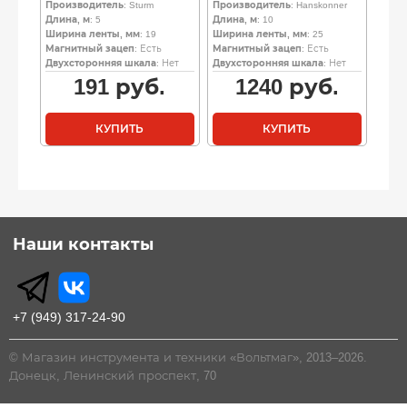
Производитель
: Sturm
Производитель
: Hanskonner
Длина, м
: 5
Длина, м
: 10
Ширина ленты, мм
: 19
Ширина ленты, мм
: 25
Магнитный зацеп
: Есть
Магнитный зацеп
: Есть
Двухсторонняя шкала
: Нет
Двухсторонняя шкала
: Нет
191
руб.
1240
руб.
КУПИТЬ
КУПИТЬ
Наши контакты
+7 (949) 317-24-90
© Магазин инструмента и техники «Вольтмаг», 2013–2026.
Донецк, Ленинский проспект, 70