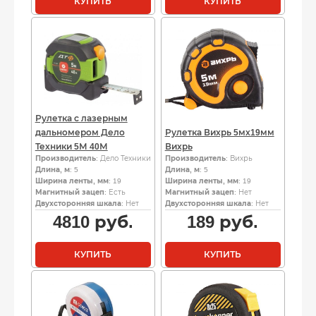
КУПИТЬ
КУПИТЬ
Рулетка с лазерным
дальномером Дело
Рулетка Вихрь 5мх19мм
Техники 5М 40М
Вихрь
Производитель
: Дело Техники
Производитель
: Вихрь
Длина, м
: 5
Длина, м
: 5
Ширина ленты, мм
: 19
Ширина ленты, мм
: 19
Магнитный зацеп
: Есть
Магнитный зацеп
: Нет
Двухсторонняя шкала
: Нет
Двухсторонняя шкала
: Нет
4810
руб.
189
руб.
КУПИТЬ
КУПИТЬ