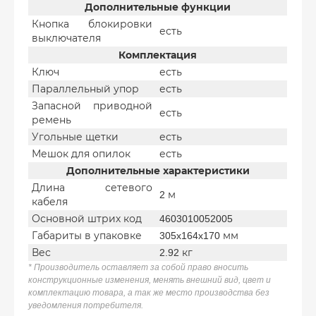
Дополнительные функции
Кнопка блокировки
есть
выключателя
Комплектация
Ключ
есть
Параллельный упор
есть
Запасной приводной
есть
ремень
Угольные щетки
есть
Мешок для опилок
есть
Дополнительные характеристики
Длина сетевого
2 м
кабеля
Основной штрих код
4603010052005
Габариты в упаковке
305x164x170 мм
Вес
2.92 кг
* Производитель оставляет за собой право вносить
конструкционные изменения, менять внешний вид, цвет и
комплектацию товара, а так же место производства без
уведомления потребителя.