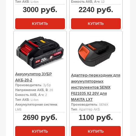
Тип АКБ
: Li-Ion
Емкость АКБ, А·ч
: 12
3000
руб.
2240
руб.
КУПИТЬ
КУПИТЬ
Аккумулятор ЗУБР
Адаптер-переходник для
АКБ-20-2
аккумуляторных
Производитель
: Зубр
инструментов SENIX
Напряжение АКБ, В
: 20
F021035 X2 20V для
Емкость АКБ, А·ч
: 2
MAKITA LXT
Тип АКБ
: Li-Ion
Аккумуляторная система
:
Производитель
: SENIX
LMS
Тип
: Адаптер АКБ
2690
руб.
1100
руб.
КУПИТЬ
КУПИТЬ