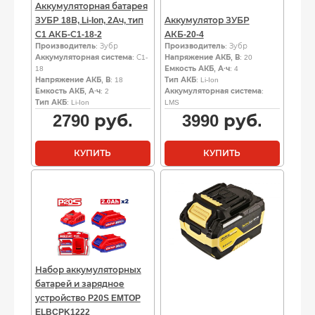
Аккумуляторная батарея
ЗУБР 18В, Li-Ion, 2Ач, тип
Аккумулятор ЗУБР
С1 АКБ-С1-18-2
АКБ-20-4
Производитель
: Зубр
Производитель
: Зубр
Аккумуляторная система
: С1-
Напряжение АКБ, В
: 20
18
Емкость АКБ, А·ч
: 4
Напряжение АКБ, В
: 18
Тип АКБ
: Li-Ion
Емкость АКБ, А·ч
: 2
Аккумуляторная система
:
Тип АКБ
: Li-Ion
LMS
2790
руб.
3990
руб.
КУПИТЬ
КУПИТЬ
Набор аккумуляторных
батарей и зарядное
устройство P20S EMTOP
ELBCPK1222