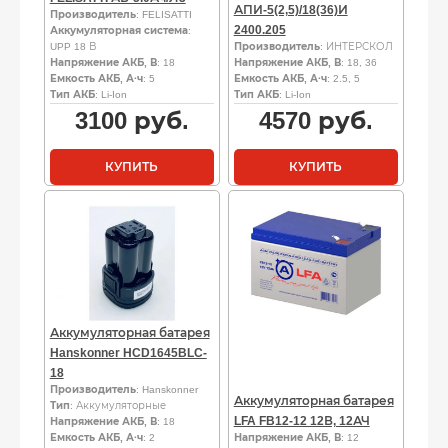
АПИ-5(2,5)/18(36)И
Производитель
: FELISATTI
2400.205
Аккумуляторная система
:
UPP 18 В
Производитель
: ИНТЕРСКОЛ
Напряжение АКБ, В
: 18
Напряжение АКБ, В
: 18, 36
Емкость АКБ, А·ч
: 5
Емкость АКБ, А·ч
: 2.5, 5
Тип АКБ
: Li-Ion
Тип АКБ
: Li-Ion
3100
руб.
4570
руб.
КУПИТЬ
КУПИТЬ
Аккумуляторная батарея
Hanskonner HCD1645BLC-
18
Производитель
: Hanskonner
Аккумуляторная батарея
Тип
: Аккумуляторные
LFA FB12-12 12В, 12АЧ
Напряжение АКБ, В
: 18
Емкость АКБ, А·ч
: 2
Напряжение АКБ, В
: 12