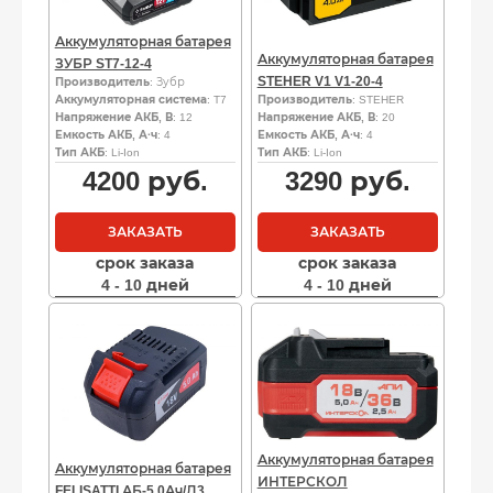
Аккумуляторная батарея
Аккумуляторная батарея
ЗУБР ST7-12-4
STEHER V1 V1-20-4
Производитель
: Зубр
Аккумуляторная система
: T7
Производитель
: STEHER
Напряжение АКБ, В
: 12
Напряжение АКБ, В
: 20
Емкость АКБ, А·ч
: 4
Емкость АКБ, А·ч
: 4
Тип АКБ
: Li-Ion
Тип АКБ
: Li-Ion
4200
руб.
3290
руб.
ЗАКАЗАТЬ
ЗАКАЗАТЬ
срок заказа
срок заказа
4 - 10 дней
4 - 10 дней
Аккумуляторная батарея
Аккумуляторная батарея
ИНТЕРСКОЛ
FELISATTI АБ-5.0Ач/Л3