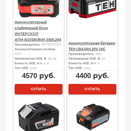
Аккумуляторный
слайдерный блок
ИНТЕРСКОЛ
АПИ-4(2)/18(36)И 2400.204
Аккумуляторная батарея
Производитель
: ИНТЕРСКОЛ
TEH LB4.0Ah 20V 10C
Аккумуляторная система
:
АПИ
Производитель
: TEH
Напряжение АКБ, В
: 18, 36
Напряжение АКБ, В
: 20
Емкость АКБ, А·ч
: 2, 4
Емкость АКБ, А·ч
: 4
Тип АКБ
: Li-Ion
Тип АКБ
: Li-Ion
4570
руб.
4400
руб.
КУПИТЬ
КУПИТЬ