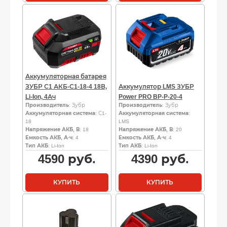
Аккумуляторная батарея
ЗУБР С1 АКБ-С1-18-4 18В,
Аккумулятор LMS ЗУБР
Li-Ion, 4Ач
Power PRO BP-P-20-4
Производитель
: Зубр
Производитель
: Зубр
Аккумуляторная система
: С1-
Аккумуляторная система
:
18
LMS
Напряжение АКБ, В
: 18
Напряжение АКБ, В
: 20
Емкость АКБ, А·ч
: 4
Емкость АКБ, А·ч
: 4
Тип АКБ
: Li-Ion
Тип АКБ
: Li-Ion
4590
руб.
4390
руб.
КУПИТЬ
КУПИТЬ