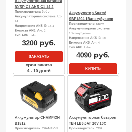
Аккумуляторная батарея
ЗУБР С1 АКБ-С1-14-2
Производитель
: Зубр
Аккумулятор Sturm!
Аккумуляторная система
: С1-
SBP1804 1BatterySystem
14
Производитель
: Sturm
Напряжение АКБ, В
: 14.4
Аккумуляторная система
:
Емкость АКБ, А·ч
: 2
1BatterySystem
Тип АКБ
: Li-Ion
Напряжение АКБ, В
: 18
3200
руб.
Емкость АКБ, А·ч
: 4
Тип АКБ
: Li-Ion
4090
руб.
ЗАКАЗАТЬ
срок заказа
КУПИТЬ
4 - 10 дней
Аккумулятор CHAMPION
Аккумуляторная батарея
B1812
TEH LB6.0Ah 20V 10C
Производитель
: CHAMPION
Производитель
: TEH