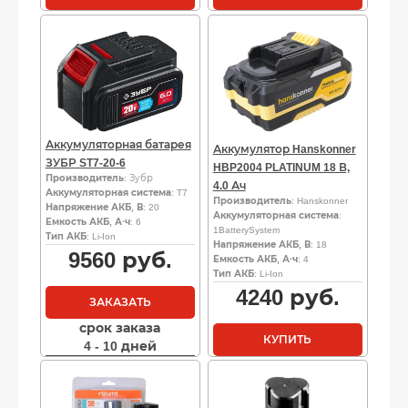
Аккумуляторная батарея
Аккумулятор Hanskonner
ЗУБР ST7-20-6
HBP2004 PLATINUM 18 В,
Производитель
: Зубр
4.0 Ач
Аккумуляторная система
: T7
Производитель
: Hanskonner
Напряжение АКБ, В
: 20
Аккумуляторная система
:
Емкость АКБ, А·ч
: 6
1BatterySystem
Тип АКБ
: Li-Ion
Напряжение АКБ, В
: 18
9560
руб.
Емкость АКБ, А·ч
: 4
Тип АКБ
: Li-Ion
4240
руб.
ЗАКАЗАТЬ
срок заказа
КУПИТЬ
4 - 10 дней