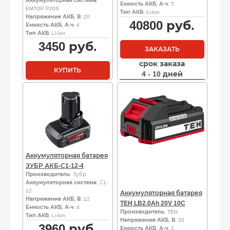
Аккумуляторная система
:
Емкость АКБ, А·ч
: 5
EMTOP P20S
Тип АКБ
: Li-Ion
Напряжение АКБ, В
: 20
40800
руб.
Емкость АКБ, А·ч
: 4
Тип АКБ
: Li-Ion
3450
руб.
ЗАКАЗАТЬ
срок заказа
КУПИТЬ
4 - 10 дней
Аккумуляторная батарея
ЗУБР АКБ-С1-12-4
Производитель
: Зубр
Аккумуляторная система
: С1-
12
Аккумуляторная батарея
Напряжение АКБ, В
: 12
TEH LB2.0Ah 20V 10C
Емкость АКБ, А·ч
: 4
Производитель
: TEH
Тип АКБ
: Li-Ion
Напряжение АКБ, В
: 20
3960
руб.
Емкость АКБ, А·ч
: 2