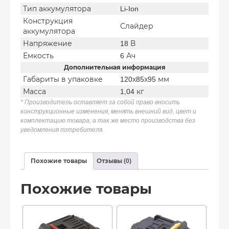
Тип аккумулятора
Li-Ion
Конструкция
Слайдер
аккумулятора
Напряжение
18 В
Емкость
6 Ач
Дополнительная информация
Габариты в упаковке
120х85х95 мм
Масса
1,04 кг
* Производитель оставляет за собой право вносить
конструкционные изменения, менять внешний вид, цвет и
комплектацию товара, а так же место производства без
уведомления потребителя.
Похожие товары
Отзывы (0)
Похожие товары