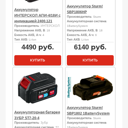
Аккумулятор Sturm!
Аккумулятор
SBP1806HP
ИНТЕРСКОЛ АПИ-4/18И с
Производитель
: Sturm
индикацией 2400.121
Аккумуляторная система
:
Производитель
: ИНТЕРСКОЛ
1BatterySystem
Напряжение АКБ, В
: 18
Напряжение АКБ, В
: 18
Емкость АКБ, А·ч
: 4
Емкость АКБ, А·ч
: 6
Тип АКБ
: Li-Ion
Тип АКБ
: Li-Ion
4490
руб.
6140
руб.
КУПИТЬ
КУПИТЬ
Аккумулятор Sturm!
Аккумуляторная батарея
SBP1802 1BatterySystem
ЗУБР ST7-20-4
Производитель
: Sturm
Производитель
: Зубр
Аккумуляторная система
:
Аккумуляторная система
: T7
1BatterySystem