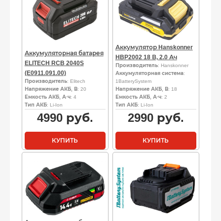
Аккумулятор Hanskonner
Аккумуляторная батарея
HBP2002 18 В, 2.0 Ач
ELITECH RCB 2040S
Производитель
: Hanskonner
(E0911.091.00)
Аккумуляторная система
:
Производитель
: Elitech
1BatterySystem
Напряжение АКБ, В
: 20
Напряжение АКБ, В
: 18
Емкость АКБ, А·ч
: 4
Емкость АКБ, А·ч
: 2
Тип АКБ
: Li-Ion
Тип АКБ
: Li-Ion
4990
руб.
2990
руб.
КУПИТЬ
КУПИТЬ