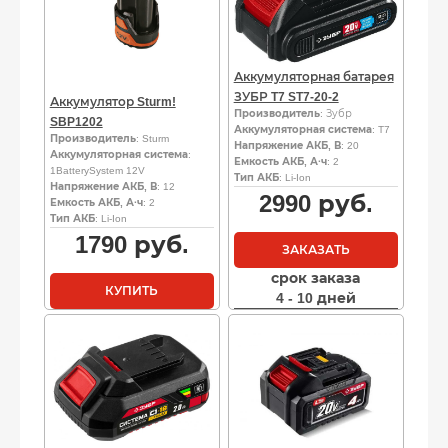
Аккумуляторная батарея
ЗУБР T7 ST7-20-2
Аккумулятор Sturm!
Производитель
: Зубр
SBP1202
Аккумуляторная система
: T7
Производитель
: Sturm
Напряжение АКБ, В
: 20
Аккумуляторная система
:
Емкость АКБ, А·ч
: 2
1BatterySystem 12V
Тип АКБ
: Li-Ion
Напряжение АКБ, В
: 12
2990
руб.
Емкость АКБ, А·ч
: 2
Тип АКБ
: Li-Ion
1790
руб.
ЗАКАЗАТЬ
срок заказа
КУПИТЬ
4 - 10 дней