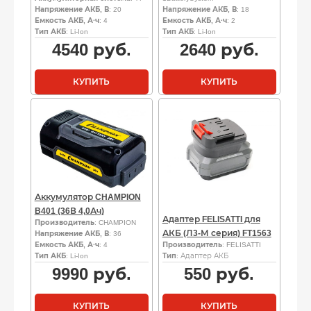
Напряжение АКБ, В
: 20
Напряжение АКБ, В
: 18
Емкость АКБ, А·ч
: 4
Емкость АКБ, А·ч
: 2
Тип АКБ
: Li-Ion
Тип АКБ
: Li-Ion
4540
руб.
2640
руб.
КУПИТЬ
КУПИТЬ
Аккумулятор CHAMPION
B401 (36В 4,0Ач)
Адаптер FELISATTI для
Производитель
: CHAMPION
АКБ (Л3-М серия) FT1563
Напряжение АКБ, В
: 36
Емкость АКБ, А·ч
: 4
Производитель
: FELISATTI
Тип АКБ
: Li-Ion
Тип
: Адаптер АКБ
9990
руб.
550
руб.
КУПИТЬ
КУПИТЬ