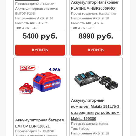
Аккумулятор Hanskonner
Производитель
: EMTOP
PLATINUM HBP2006PRO
Аккумуляторная система
:
EMTOP P20S
Производитель
: Hanskonner
Напряжение АКБ, В
: 20
Напряжение АКБ, В
: 18
Емкость АКБ, А·ч
: 2
Емкость АКБ, А·ч
: 6
Тип АКБ
: Li-Ion
Тип АКБ
: Li-Ion
5400
руб.
8990
руб.
КУПИТЬ
КУПИТЬ
Аккумуляторный
комплект Makita 191L75-3
с зарядным устройством
Makita 199380
Аккумуляторная батарея
Производитель
: Makita
EMTOP EBPK20021
Тип
: Набор
Производитель
: EMTOP
Напряжение АКБ, В
: 18