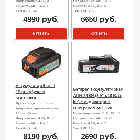
Напряжение АКБ, В
: 18
Напряжение АКБ, В
: 20
Емкость АКБ, А·ч
: 4
Емкость АКБ, А·ч
: 6
Тип АКБ
: Li-Ion
Тип АКБ
: Li-Ion
4990
руб.
6650
руб.
КУПИТЬ
КУПИТЬ
Аккумулятор Sturm!
Батарея аккумуляторная
1BatterySystem
АПИ-2/18И (2 А*ч, 18 В, Li-
SBP1808HP
ion) с индикатором
Производитель
: Sturm
Интерскол 2400.120
Аккумуляторная система
:
1BatterySystem
Производитель
: ИНТЕРСКОЛ
Напряжение АКБ, В
: 18
Напряжение АКБ, В
: 18
Емкость АКБ, А·ч
: 8
Емкость АКБ, А·ч
: 2
Тип АКБ
: Li-Ion
Тип АКБ
: Li-Ion
8190
руб.
2690
руб.