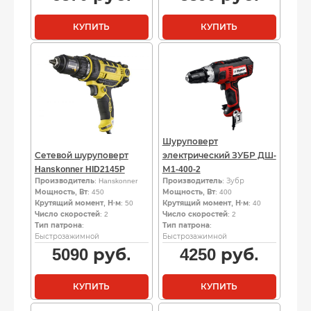
КУПИТЬ
КУПИТЬ
Шуруповерт
Сетевой шуруповерт
электрический ЗУБР ДШ-
Hanskonner HID2145P
М1-400-2
Производитель
: Hanskonner
Производитель
: Зубр
Мощность, Вт
: 450
Мощность, Вт
: 400
Крутящий момент, Н·м
: 50
Крутящий момент, Н·м
: 40
Число скоростей
: 2
Число скоростей
: 2
Тип патрона
:
Тип патрона
:
Быстрозажимной
Быстрозажимной
5090
руб.
4250
руб.
КУПИТЬ
КУПИТЬ