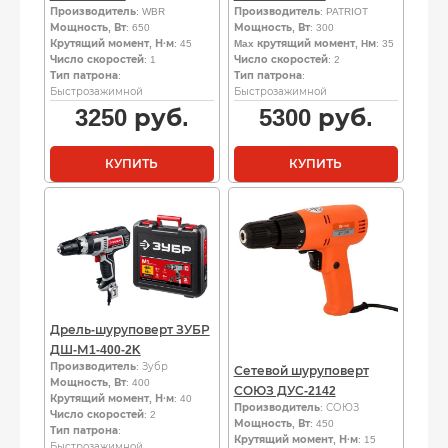
Производитель
: WBR
Производитель
: PATRIOT
Мощность, Вт
: 650
Мощность, Вт
: 300
Крутящий момент, Н·м
: 45
Max крутящий момент, Hм
: 35
Число скоростей
: 1
Число скоростей
: 2
Тип патрона
:
Тип патрона
:
Быстрозажимной
Быстрозажимной
3250
руб.
5300
руб.
КУПИТЬ
КУПИТЬ
Дрель-шуруповерт ЗУБР
ДШ-М1-400-2K
Производитель
: Зубр
Сетевой шуруповерт
Мощность, Вт
: 400
СОЮЗ ДУС-2142
Крутящий момент, Н·м
: 40
Производитель
: СОЮЗ
Число скоростей
: 2
Мощность, Вт
: 450
Тип патрона
:
Крутящий момент, Н·м
: 15
Быстрозажимной