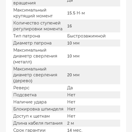
Да
вращения
Максимальный
15.5 Н·м
крутящий момент
Количество ступеней
16
регулировки момента
Тип патрона
Быстрозажимной
Диаметр патрона
10 мм
Максимальный
диаметр сверления
10 мм
(металл)
Максимальный
диаметр сверления
20 мм
(дерево)
Реверс
Да
Подсветка
Нет
Наличие удара
Нет
Блокировка шпинделя
Нет
Доступ к щеткам
Нет
Длина кабеля питания
2 м
Срок гарантии
14 мес.