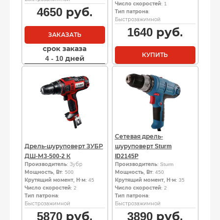
Число скоростей
: 1
4650
руб.
Тип патрона
:
Быстрозажимной
1640
руб.
ЗАКАЗАТЬ
срок заказа
КУПИТЬ
4 - 10 дней
Сетевая дрель-
Дрель-шуруповерт ЗУБР
шуруповерт Sturm
ДШ-М3-500-2 К
ID2145P
Производитель
: Зубр
Производитель
: Sturm
Мощность, Вт
: 500
Мощность, Вт
: 450
Крутящий момент, Н·м
: 45
Крутящий момент, Н·м
: 35
Число скоростей
: 2
Число скоростей
: 2
Тип патрона
:
Тип патрона
:
Быстрозажимной
Быстрозажимной
5870
руб.
3890
руб.