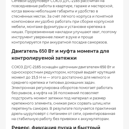
Сетевой шуруповерт СОЮЗ ДУС-2165 рассчитан на
повседневные работы в квартире, гараже и мастерской,
когда важны небольшие габариты и удобство в
стеснённых местах. За счёт лёгкого корпуса и понятной
компоновки им удобно работать при сборке корпусной
мебели, монтаже фурнитуры и установке крепежа в
нишах. Прорезиненные накладки улучшают хват, поэтому
инструмент увереннее лежит в руке и проще
контролируется при аккуратной посадке саморезов.
Двигатель 650 Вт и муфта момента для
контролируемой затяжки
СОЮЗ ДУС-2165 оснащён щёточным двигателем 650 Вт и
односкоростным редуктором, который выдаёт крутящий
момент до 15,5 Н·м — этого достаточно для мелкого и
среднего крепежа и типовых домашних задач.
Электронная регулировка оборотов помогает работать
без рывков, а муфта на 16 положений позволяет
подстроить момент затяжки под материал и размер
крепежного элемента, снижая риск сорвать шлиц или
перетянуть саморез. В результате получается практичная
дрель-шуруповёрт с питанием от сети, ориентированная
на стабильную работу без привязки к аккумуляторам.
Реверс, фиксация пуска и быстрый