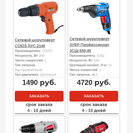
Сетевой шуруповерт
Сетевой шуруповерт
ЗУБР Профессионал
СОЮЗ ДУС-2140
ЗСШ-550-45
Производитель
: СОЮЗ
Мощность, Вт
: 450
Производитель
: Зубр
Число скоростей
: 1
Мощность, Вт
: 550
Тип патрона
:
Крутящий момент, Н·м
: 10
Быстрозажимной
Число скоростей
: 1
Тип двигателя
: Щеточный
Тип патрона
: HEX
1490
руб.
4720
руб.
ЗАКАЗАТЬ
ЗАКАЗАТЬ
срок заказа
срок заказа
4 - 10 дней
4 - 10 дней