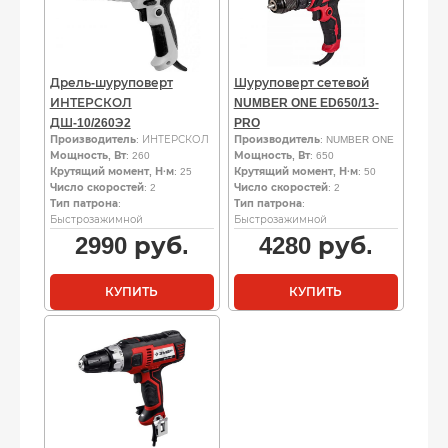
Дрель-шуруповерт
Шуруповерт сетевой
ИНТЕРСКОЛ
NUMBER ONE ED650/13-
ДШ-10/260Э2
PRO
Производитель
: ИНТЕРСКОЛ
Производитель
: NUMBER ONE
Мощность, Вт
: 260
Мощность, Вт
: 650
Крутящий момент, Н·м
: 25
Крутящий момент, Н·м
: 50
Число скоростей
: 2
Число скоростей
: 2
Тип патрона
:
Тип патрона
:
Быстрозажимной
Быстрозажимной
2990
руб.
4280
руб.
КУПИТЬ
КУПИТЬ