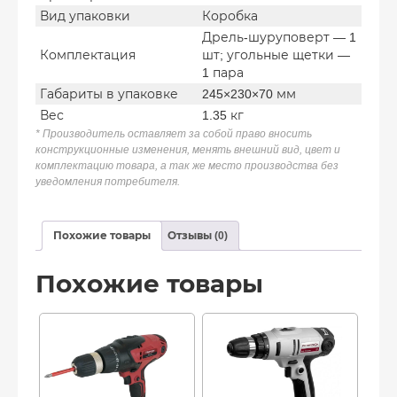
Вид упаковки
Коробка
Дрель-шуруповерт — 1
Комплектация
шт; угольные щетки —
1 пара
Габариты в упаковке
245×230×70 мм
Вес
1.35 кг
* Производитель оставляет за собой право вносить
конструкционные изменения, менять внешний вид, цвет и
комплектацию товара, а так же место производства без
уведомления потребителя.
Похожие товары
Отзывы (0)
Похожие товары