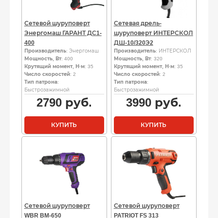
Сетевой шуруповерт
Сетевая дрель-
Энергомаш ГАРАНТ ДС1-
шуруповерт ИНТЕРСКОЛ
400
ДШ-10/320Э2
Производитель
: Энергомаш
Производитель
: ИНТЕРСКОЛ
Мощность, Вт
: 400
Мощность, Вт
: 320
Крутящий момент, Н·м
: 35
Крутящий момент, Н·м
: 35
Число скоростей
: 2
Число скоростей
: 2
Тип патрона
:
Тип патрона
:
Быстрозажимной
Быстрозажимной
2790
руб.
3990
руб.
КУПИТЬ
КУПИТЬ
Сетевой шуруповерт
Сетевой шуруповерт
WBR BM-650
PATRIOT FS 313